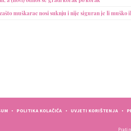
 zašto muškarac nosi suknju i nije siguran je li muško i
SUM
POLITIKA KOLAČIĆA
UVJETI KORIŠTENJA
P
Prati n