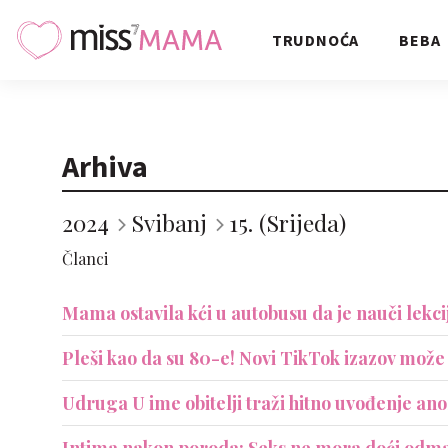
TRUDNOĆA
BEBA
Arhiva
2024
Svibanj
15. (Srijeda)
Članci
Mama ostavila kći u autobusu da je nauči lekciju
Pleši kao da su 80-e! Novi TikTok izazov može te
Udruga U ime obitelji traži hitno uvođenje 
Intima nakon poroda: Seks ne mora doći odmah