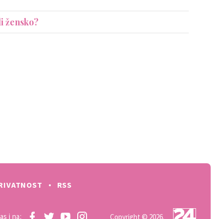
li žensko?
RIVATNOST
RSS
as i na:
Copyright © 2026.