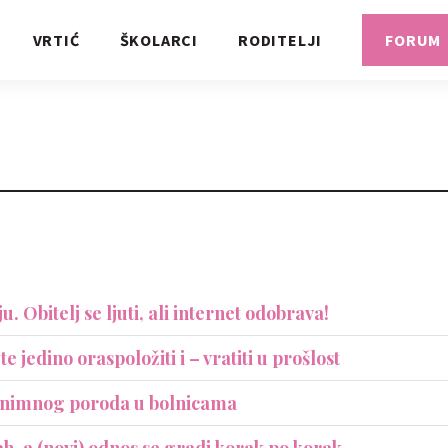
VRTIĆ
ŠKOLARCI
RODITELJI
FORUM
. Obitelj se ljuti, ali internet odobrava!
 jedino oraspoložiti i – vratiti u prošlost
anonimnog poroda u bolnicama
, a (novi) odnos se gradi korak po korak