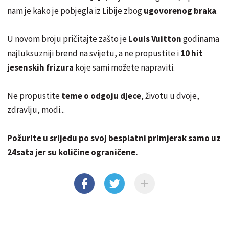
nam je kako je pobjegla iz Libije zbog
ugovorenog braka
.
U novom broju pričitajte zašto je
Louis Vuitton
godinama
najluksuzniji brend na svijetu, a ne propustite i
10 hit
jesenskih frizura
koje sami možete napraviti.
Ne propustite
teme o odgoju djece
, životu u dvoje,
zdravlju, modi...
Požurite u srijedu po svoj besplatni primjerak samo uz
24sata jer su količine ograničene.