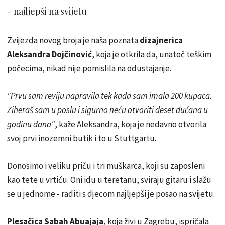
- najljepši na svijetu
Zvijezda novog broja je naša poznata
dizajnerica
Aleksandra Dojčinović
, koja je otkrila da, unatoč teškim
počecima, nikad nije pomislila na odustajanje.
"Prvu sam reviju napravila tek kada sam imala 200 kupaca.
Ziheraš sam u poslu i sigurno neću otvoriti deset dućana u
godinu dana"
, kaže Aleksandra, koja je nedavno otvorila
svoj prvi inozemni butik i to u Stuttgartu.
Donosimo i veliku priču i tri muškarca, koji su zaposleni
kao tete u vrtiću. Oni idu u teretanu, sviraju gitaru i slažu
se u jednome - raditi s djecom najljepši je posao na svijetu.
Plesačica Sabah Abuajaja
, koja živi u Zagrebu, ispričala