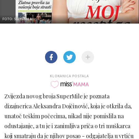
FOTO: SUPERMILA
KLOKANICA POSTALA
Zvijezda novog broja SuperMile je poznata
dizajnerica Aleksandra Dojčinović, koja je otkrila da,
unatoč teškim počecima, nikad nije pomislila na
odustajanje, a tu je i zanimljiva priča o tri muškarca
koji smatraju da je njihov posao - odgajatelja u vrtiću