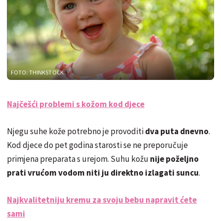
FOTO: THINKSTOCK
Najčešći problemi s kožom kod djece
Njegu suhe kože potrebno je provoditi
dva puta dnevno
.
Kod djece do pet godina starosti se ne preporučuje
primjena preparata s urejom. Suhu kožu
nije poželjno
prati vrućom vodom niti ju direktno izlagati suncu
.
Najkvalitetniju kremu za svoju bebu napravit ćete
sami