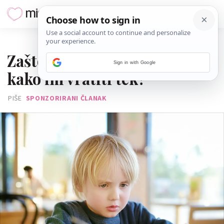
18. LISTOPADA 2022.
Zašto djeca prestaju jesti i
Sign in with Google
kako im vratiti tek?
PIŠE
SPONZORIRANI ČLANAK