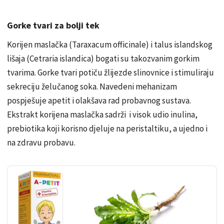
Gorke tvari za bolji tek
Korijen maslačka (Taraxacum officinale) i talus islandskog
lišaja (Cetraria islandica) bogati su takozvanim gorkim
tvarima. Gorke tvari potiču žlijezde slinovnice i stimuliraju
sekreciju želučanog soka. Navedeni mehanizam
pospješuje apetit i olakšava rad probavnog sustava.
Ekstrakt korijena maslačka sadrži i visok udio inulina,
prebiotika koji korisno djeluje na peristaltiku, a ujedno i
na zdravu probavu.