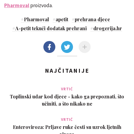
Pharmoval
proizvoda.
#
Pharmoval
#
apetit
#
prehrana djece
#
A-petit tekući dodatak prehrani
#
drogerija.hr
NAJČITANIJE
VRTIĆ
Toplinski udar kod djece - kako ga prepoznati, što
učiniti, a što nikako ne
VRTIĆ
Enteroviroza: Prljave ruke česti su uzrok ljetnih