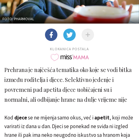
FOTO: PHARMOVAL
KLOKANICA POSTALA
Prehrana je najčešća tematika oko koje se vodi bitka
između roditelja i djece. Selektivno jedenje i
povremeni pad apetita djece uobičajeni su i
normalni, ali odbijanje hrane na dulje vrijeme nije
Kod
djece
se ne mijenja samo okus, već i
apetit
, koji može
varirati iz dana u dan. Djeci se ponekad ne sviđa ni izgled
hrane ili pak ima neko neugodno iskustvo sa hranom koja