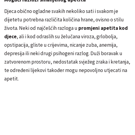
Djeca obično ogladne svakih nekoliko sati i svakom je
dijetetu potrebna različita količina hrane, ovisno o stilu
života. Neki od najčešćih razloga u
promjeni apetita kod
djece
, ali i kod odraslih su želučana viroza, grlobolja,
opstipacija, gliste u crijevima, nicanje zuba, anemija,
depresija ili neki drugi psihogeni razlog. Duži boravak u
zatvorenom prostoru, nedostatak svježeg zraka i kretanja,
te određeni lijekovi također mogu nepovoljno utjecati na
apetit.