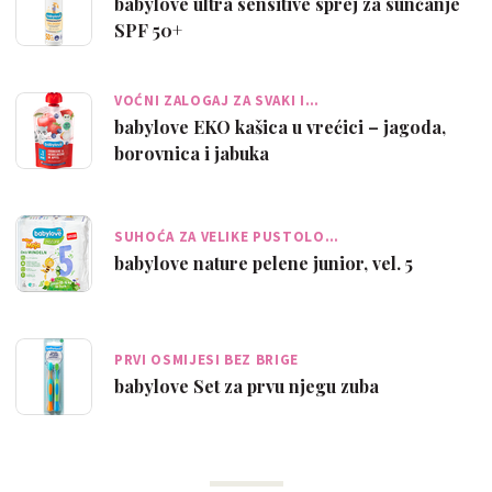
babylove ultra sensitive sprej za sunčanje
SPF 50+
VOĆNI ZALOGAJ ZA SVAKI I…
babylove EKO kašica u vrećici – jagoda,
borovnica i jabuka
SUHOĆA ZA VELIKE PUSTOLO…
babylove nature pelene junior, vel. 5
PRVI OSMIJESI BEZ BRIGE
babylove Set za prvu njegu zuba