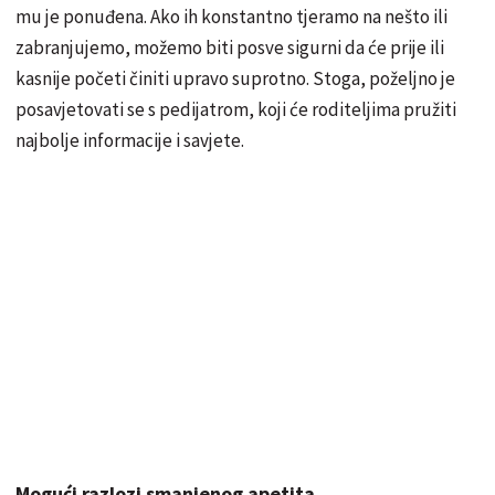
mu je ponuđena. Ako ih konstantno tjeramo na nešto ili
zabranjujemo, možemo biti posve sigurni da će prije ili
kasnije početi činiti upravo suprotno. Stoga, poželjno je
posavjetovati se s pedijatrom, koji će roditeljima pružiti
najbolje informacije i savjete.
Mogući razlozi smanjenog apetita