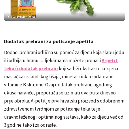
FOTO: PHARMOVAL
Dodatak prehrani za poticanje apetita
Dodaci prehrani odlična su pomoć za djecu koja slabu jedu
ili odbijaju hranu. U ljekarnama možete pronaći
A-petit
tekući dodatak prehrani
koji sadrži ekstrakte korijena
maslačka i islandskog lišaja, mineral cink te odabrane
vitamine B skupine. Ovaj dodatak prehrani, ugodnog
okusa naranče, preporuča se uzimati dva puta dnevno
prije obroka. A-petit je prvi hrvatski proizvod s odobrenom
zdravstvenom tvrdnjom za poticanje teka te je
uravnoteženog i optimalnog sastava, kako za djecu već od
3 godine tako i za odrasle.