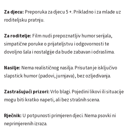
Za djecu:
Preporuka za djecu 5 +. Prikladno i za mlađe uz
roditeljsku pratnju.
Za roditelje:
Film nudi prepoznatljiv humor serijala,
simpatične poruke o prijateljstvu i odgovornosti te
dovoljno šala i nostalgije da bude zabavan i odraslima.
Nasilje:
Nema realističnog nasilja. Prisutan je isključivo
slapstick humor (padovi, jurnjava), bez ozljeđivanja.
Zastrašujući prizori:
Vrlo blagi. Pojedini likovi ili situacije
mogu biti kratko napeti, ali bez strašnih scena.
Rječnik:
U potpunosti primjeren djeci. Nema psovki ni
neprimjerenih izraza.