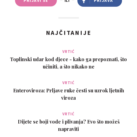
PRIJAVI SE
ILI
PRIJAVA
NAJČITANIJE
VRTIĆ
Toplinski udar kod djece - kako ga prepoznati, što
učiniti, a što nikako ne
VRTIĆ
Enteroviroza: Prljave ruke česti su uzrok ljetnih
viroza
VRTIĆ
Dijete se boji vode i plivanja? Evo što možeš
napraviti