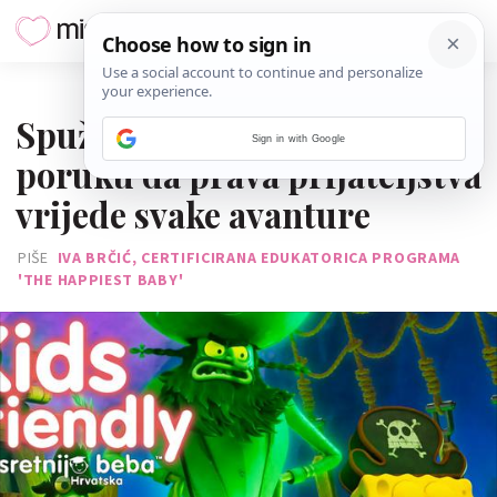
26. SIJEČNJA 2026.
Spužva Bob film šalje jasnu
Sign in with Google
poruku da prava prijateljstva
vrijede svake avanture
PIŠE
IVA BRČIĆ, CERTIFICIRANA EDUKATORICA PROGRAMA
'THE HAPPIEST BABY'