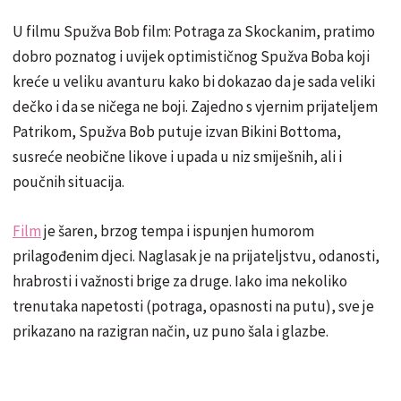
U filmu Spužva Bob film: Potraga za Skockanim, pratimo
dobro poznatog i uvijek optimističnog Spužva Boba koji
kreće u veliku avanturu kako bi dokazao da je sada veliki
dečko i da se ničega ne boji. Zajedno s vjernim prijateljem
Patrikom, Spužva Bob putuje izvan Bikini Bottoma,
susreće neobične likove i upada u niz smiješnih, ali i
poučnih situacija.
Film
je šaren, brzog tempa i ispunjen humorom
prilagođenim djeci. Naglasak je na prijateljstvu, odanosti,
hrabrosti i važnosti brige za druge. Iako ima nekoliko
trenutaka napetosti (potraga, opasnosti na putu), sve je
prikazano na razigran način, uz puno šala i glazbe.