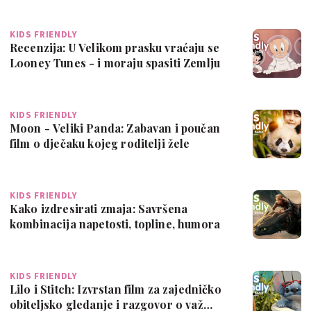
KIDS FRIENDLY
Recenzija: U Velikom prasku vraćaju se
Looney Tunes - i moraju spasiti Zemlju
KIDS FRIENDLY
Moon - Veliki Panda: Zabavan i poučan
film o dječaku kojeg roditelji žele
maknu…
KIDS FRIENDLY
Kako izdresirati zmaja: Savršena
kombinacija napetosti, topline, humora
KIDS FRIENDLY
Lilo i Stitch: Izvrstan film za zajedničko
obiteljsko gledanje i razgovor o važ…