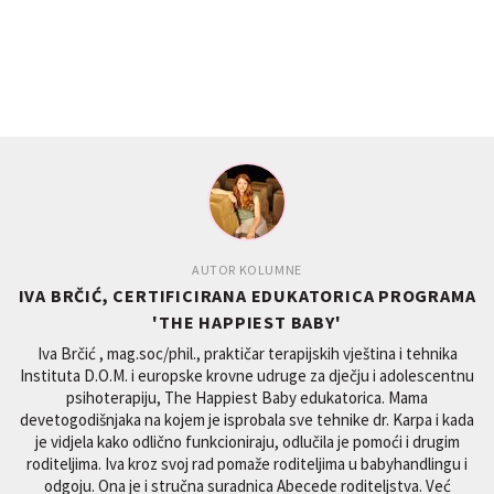
AUTOR KOLUMNE
IVA BRČIĆ, CERTIFICIRANA EDUKATORICA PROGRAMA
'THE HAPPIEST BABY'
Iva Brčić , mag.soc/phil., praktičar terapijskih vještina i tehnika
Instituta D.O.M. i europske krovne udruge za dječju i adolescentnu
psihoterapiju, The Happiest Baby edukatorica. Mama
devetogodišnjaka na kojem je isprobala sve tehnike dr. Karpa i kada
je vidjela kako odlično funkcioniraju, odlučila je pomoći i drugim
roditeljima. Iva kroz svoj rad pomaže roditeljima u babyhandlingu i
odgoju. Ona je i stručna suradnica Abecede roditeljstva. Već