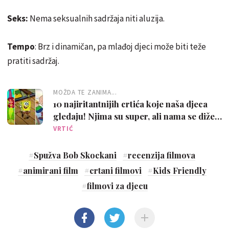
Seks:
Nema seksualnih sadržaja niti aluzija.
Tempo
: Brz i dinamičan, pa mlađoj djeci može biti teže
pratiti sadržaj.
MOŽDA TE ZANIMA...
10 najiritantnijih crtića koje naša djeca
gledaju! Njima su super, ali nama se diže
kosa na glavi
VRTIĆ
#
Spužva Bob Skockani
#
recenzija filmova
#
animirani film
#
crtani filmovi
#
Kids Friendly
#
filmovi za djecu