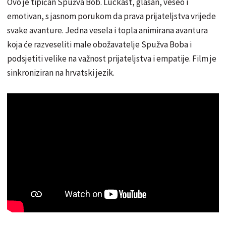
Ovo je tipičan Spužva Bob. Luckast, glasan, veseo i
emotivan, s jasnom porukom da prava prijateljstva vrijede
svake avanture. Jedna vesela i topla animirana avantura
koja će razveseliti male obožavatelje Spužva Boba i
podsjetiti velike na važnost prijateljstva i empatije. Film je
sinkroniziran na hrvatski jezik.