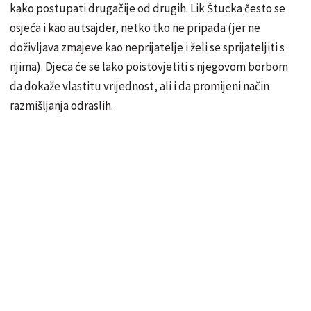
kako postupati drugačije od drugih. Lik Štucka često se
osjeća i kao autsajder, netko tko ne pripada (jer ne
doživljava zmajeve kao neprijatelje i želi se sprijateljiti s
njima). Djeca će se lako poistovjetiti s njegovom borbom
da dokaže vlastitu vrijednost, ali i da promijeni način
razmišljanja odraslih.