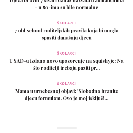
Djeca bi ovih 7 stvari danas nazvala traumatičnima
- u 80-ima su bile normalne
ŠKOLARCI
7 old school roditeljskih pravila koja bi mogla
spasiti današnju djecu
ŠKOLARCI
U SAD-u izdano novo upozorenje na squishyje: Na
što roditelji trebaju paziti pr…
ŠKOLARCI
Mama u urnebesnoj objavi: 'Slobodno hranite
djecu formulom. Ovo je moj isključi…