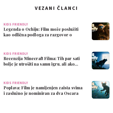
VEZANI ČLANCI
KIDS FRIENDLY
Legenda o Ochiju: Film može poslužiti
kao odlična podloga za razgovor o
strahu …
KIDS FRIENDLY
Recenzija Minecraft Filma: Tih par sati
bolje je utrošiti na samu igru, ali ako…
KIDS FRIENDLY
Poplava: Film je namijenjen zaista svima
i zaslužno je nominiran za dva Oscara