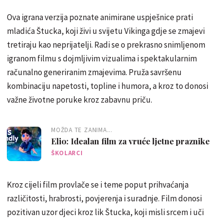
Ova igrana verzija poznate animirane uspješnice prati
mladića Štucka, koji živi u svijetu Vikinga gdje se zmajevi
tretiraju kao neprijatelji. Radi se o prekrasno snimljenom
igranom filmu s dojmljivim vizualima i spektakularnim
računalno generiranim zmajevima. Pruža savršenu
kombinaciju napetosti, topline i humora, a kroz to donosi
važne životne poruke kroz zabavnu priču.
MOŽDA TE ZANIMA...
Elio: Idealan film za vruće ljetne praznike
ŠKOLARCI
Kroz cijeli film provlače se i teme poput prihvaćanja
različitosti, hrabrosti, povjerenja i suradnje. Film donosi
pozitivan uzor djeci kroz lik Štucka, koji misli srcem i uči