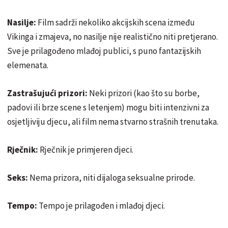
Nasilje:
Film sadrži nekoliko akcijskih scena između
Vikinga i zmajeva, no nasilje nije realistično niti pretjerano.
Sve je prilagođeno mlađoj publici, s puno fantazijskih
elemenata.
Zastrašujući prizori:
Neki prizori (kao što su borbe,
padovi ili brze scene s letenjem) mogu biti intenzivni za
osjetljiviju djecu, ali film nema stvarno strašnih trenutaka.
Rječnik:
Rječnik je primjeren djeci.
Seks:
Nema prizora, niti dijaloga seksualne prirode.
Tempo:
Tempo je prilagođen i mlađoj djeci.