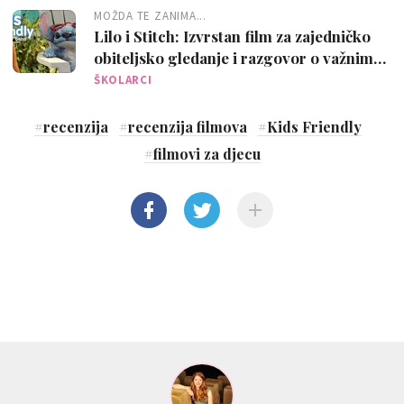
MOŽDA TE ZANIMA...
Lilo i Stitch: Izvrstan film za zajedničko
obiteljsko gledanje i razgovor o važnim
temama
ŠKOLARCI
#
recenzija
#
recenzija filmova
#
Kids Friendly
#
filmovi za djecu