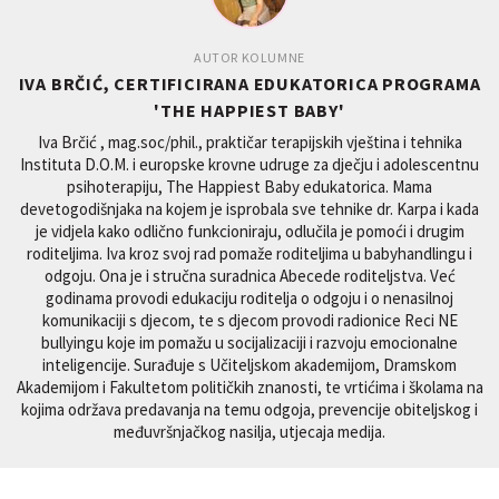
AUTOR KOLUMNE
IVA BRČIĆ, CERTIFICIRANA EDUKATORICA PROGRAMA
'THE HAPPIEST BABY'
Iva Brčić , mag.soc/phil., praktičar terapijskih vještina i tehnika
Instituta D.O.M. i europske krovne udruge za dječju i adolescentnu
psihoterapiju, The Happiest Baby edukatorica. Mama
devetogodišnjaka na kojem je isprobala sve tehnike dr. Karpa i kada
je vidjela kako odlično funkcioniraju, odlučila je pomoći i drugim
roditeljima. Iva kroz svoj rad pomaže roditeljima u babyhandlingu i
odgoju. Ona je i stručna suradnica Abecede roditeljstva. Već
godinama provodi edukaciju roditelja o odgoju i o nenasilnoj
komunikaciji s djecom, te s djecom provodi radionice Reci NE
bullyingu koje im pomažu u socijalizaciji i razvoju emocionalne
inteligencije. Surađuje s Učiteljskom akademijom, Dramskom
Akademijom i Fakultetom političkih znanosti, te vrtićima i školama na
kojima održava predavanja na temu odgoja, prevencije obiteljskog i
međuvršnjačkog nasilja, utjecaja medija.