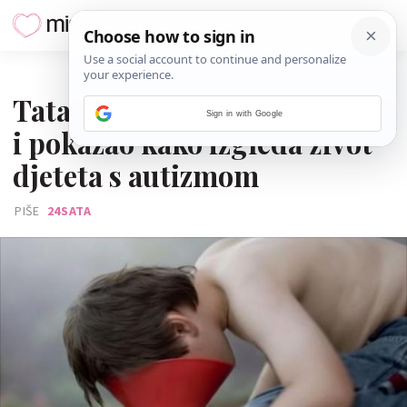
19. LISTOPADA 2016.
Tata snimao navike svog sina
Sign in with Google
i pokazao kako izgleda život
djeteta s autizmom
PIŠE
24SATA