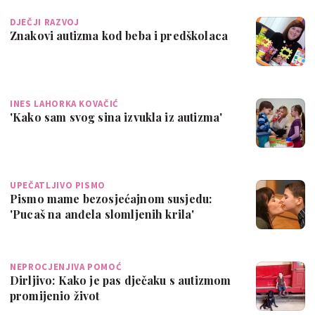
DJEČJI RAZVOJ
Znakovi autizma kod beba i predškolaca
INES LAHORKA KOVAČIĆ
'Kako sam svog sina izvukla iz autizma'
UPEČATLJIVO PISMO
Pismo mame bezosjećajnom susjedu:
'Pucaš na anđela slomljenih krila'
NEPROCJENJIVA POMOĆ
Dirljivo: Kako je pas dječaku s autizmom
promijenio život