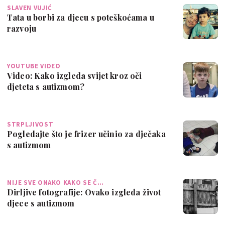
SLAVEN VUJIĆ
Tata u borbi za djecu s poteškoćama u
razvoju
YOUTUBE VIDEO
Video: Kako izgleda svijet kroz oči
djeteta s autizmom?
STRPLJIVOST
Pogledajte što je frizer učinio za dječaka
s autizmom
NIJE SVE ONAKO KAKO SE Č…
Dirljive fotografije: Ovako izgleda život
djece s autizmom