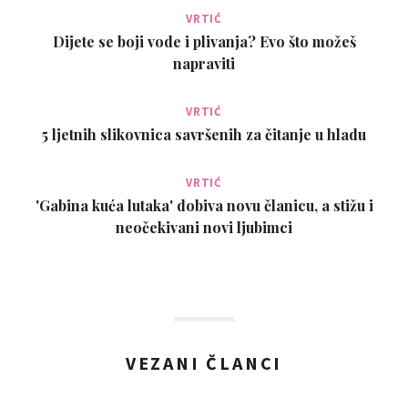
VRTIĆ
Dijete se boji vode i plivanja? Evo što možeš
napraviti
VRTIĆ
5 ljetnih slikovnica savršenih za čitanje u hladu
VRTIĆ
'Gabina kuća lutaka' dobiva novu članicu, a stižu i
neočekivani novi ljubimci
VEZANI ČLANCI