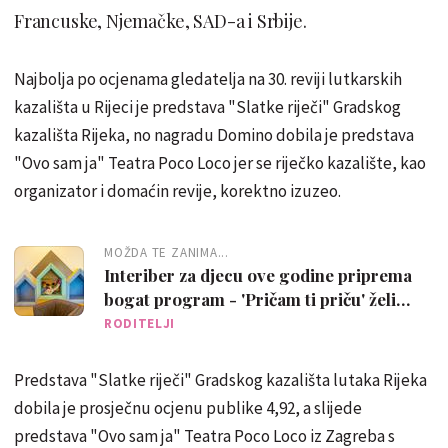
Francuske, Njemačke, SAD-a i Srbije.
Najbolja po ocjenama gledatelja na 30. reviji lutkarskih
kazališta u Rijeci je predstava "Slatke riječi" Gradskog
kazališta Rijeka, no nagradu Domino dobila je predstava
"Ovo sam ja" Teatra Poco Loco jer se riječko kazalište, kao
organizator i domaćin revije, korektno izuzeo.
MOŽDA TE ZANIMA...
Interiber za djecu ove godine priprema
bogat program - 'Pričam ti priču' želi
potaknuti ljubav prema čitanju
RODITELJI
Predstava "Slatke riječi" Gradskog kazališta lutaka Rijeka
dobila je prosječnu ocjenu publike 4,92, a slijede
predstava "Ovo sam ja" Teatra Poco Loco iz Zagreba s