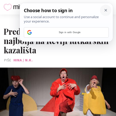
12. STUDENOGA 2025.
Predstava Teatra Poco Loco
Sign in with Google
najbolja na Reviji lutkarskih
kazališta
PIŠE
HINA / N.K.