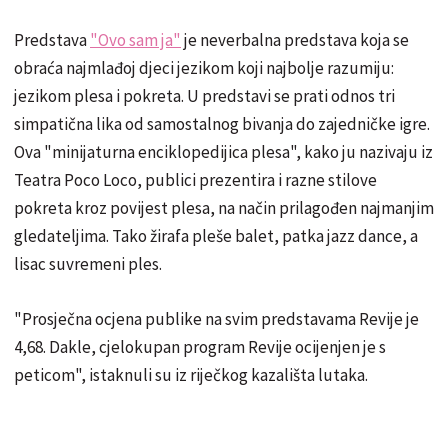
Predstava
"Ovo sam ja"
je neverbalna predstava koja se
obraća najmlađoj djeci jezikom koji najbolje razumiju:
jezikom plesa i pokreta. U predstavi se prati odnos tri
simpatična lika od samostalnog bivanja do zajedničke igre.
Ova "minijaturna enciklopedijica plesa", kako ju nazivaju iz
Teatra Poco Loco, publici prezentira i razne stilove
pokreta kroz povijest plesa, na način prilagođen najmanjim
gledateljima. Tako žirafa pleše balet, patka jazz dance, a
lisac suvremeni ples.
"Prosječna ocjena publike na svim predstavama Revije je
4,68. Dakle, cjelokupan program Revije ocijenjen je s
peticom", istaknuli su iz riječkog kazališta lutaka.