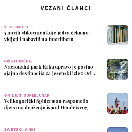
VEZANI ČLANCI
VESELIMO SE
5 novih slikovnica koje jedva čekamo
vidjeti i nabaviti na Interliberu
PRISTUPAČNO
Nacionalni park Krka upravo je postao
sjajna destinacija za jesenski izlet: Od …
OMILJENI SUPERJUNAK
Velikogorički Spiderman raspametio
djecu na druženju ispod Hendrixvog
mosta - p…
SVJETSKI, A NAŠ