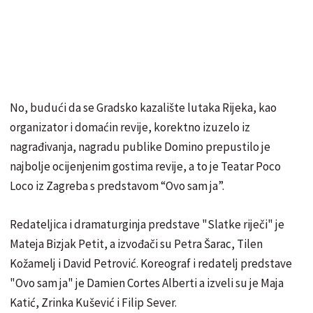
No, budući da se Gradsko kazalište lutaka Rijeka, kao
organizator i domaćin revije, korektno izuzelo iz
nagrađivanja, nagradu publike Domino prepustilo je
najbolje ocijenjenim gostima revije, a to je Teatar Poco
Loco iz Zagreba s predstavom “Ovo sam ja”.
Redateljica i dramaturginja predstave "Slatke riječi" je
Mateja Bizjak Petit, a izvođači su Petra Šarac, Tilen
Kožamelj i David Petrović. Koreograf i redatelj predstave
"Ovo sam ja" je Damien Cortes Alberti a izveli su je Maja
Katić, Zrinka Kušević i Filip Sever.