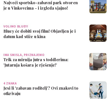
Najveći sportsko-zabavni park otvoren
je u Vinkovcima - i izgleda sjajno!
VOLIMO BLUEY!
Bluey će dobiti svoj film! Objavljen je i
datum kad stiže u kina
IMA SMISLA, PRIZNAJEMO
Trik za mirnija jutra s toddlerima:
'Jutarnja košara je rješenje!'
4 ZNAKA
Jesi li 'zabavan roditelj'? Ovi znakovi to
otkrivaju