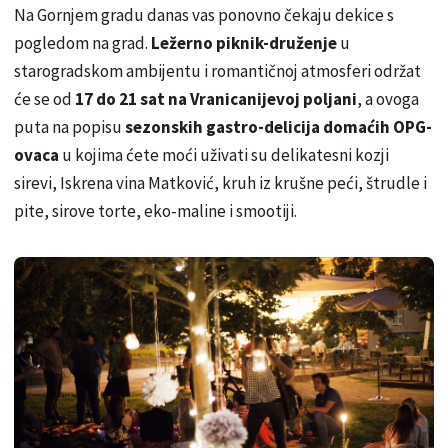
Na Gornjem gradu danas vas ponovno čekaju dekice s
pogledom na grad.
Ležerno piknik-druženje
u
starogradskom ambijentu i romantičnoj atmosferi održat
će se od
17 do 21 sat na Vranicanijevoj poljani
, a ovoga
puta na popisu
sezonskih gastro-delicija domaćih OPG-
ovaca
u kojima ćete moći uživati su delikatesni kozji
sirevi, Iskrena vina Matković, kruh iz krušne peći, štrudle i
pite, sirove torte, eko-maline i smootiji.