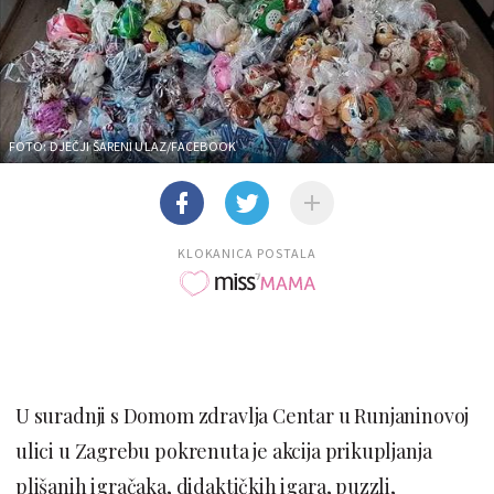
FOTO: DJEČJI ŠARENI ULAZ/FACEBOOK
KLOKANICA POSTALA
U suradnji s Domom zdravlja Centar u Runjaninovoj
ulici u Zagrebu pokrenuta je akcija prikupljanja
plišanih igračaka, didaktičkih igara, puzzli,