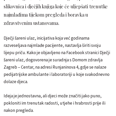
slikovnica i dječjih knjiga koje će uljepšati trenutke
najmlađima tijekom pregleda i boravka u
zdravstvenim ustanovama.
Dječji šareni ulaz, inicijativa koja već godinama
razveseljava najmlađe pacijente, nastavlja širiti svoju
lijepu priču. Kako je objavljeno na Facebook stranici Dječji
šareni ulaz, dogovorena je suradnja s Domom zdravlja
Zagreb – Centar, na adresi Runjaninova 4, gdje se nalaze
pedijatrijske ambulante i laboratoriji u koje svakodnevno
dolaze djeca.
Ideja je jednostavna, ali djeci može značiti jako puno,
pokloniti im trenutak radosti, utjehe i hrabrosti prije ili
nakon pregleda.