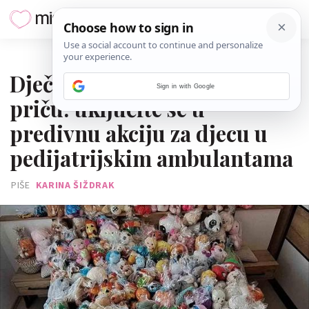
10. LIPNJA 2026.
Dječji šareni ulaz širi svoju
Sign in with Google
priču: uključite se u
predivnu akciju za djecu u
pedijatrijskim ambulantama
PIŠE
KARINA ŠIŽDRAK