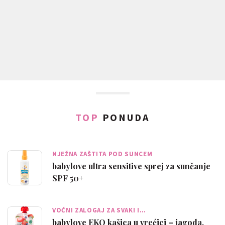
TOP
PONUDA
NJEŽNA ZAŠTITA POD SUNCEM
babylove ultra sensitive sprej za sunčanje
SPF 50+
VOĆNI ZALOGAJ ZA SVAKI I…
babylove EKO kašica u vrećici – jagoda,