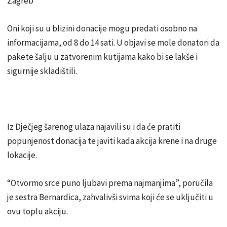
Zagreb
Oni koji su u blizini donacije mogu predati osobno na
informacijama, od 8 do 14 sati. U objavi se mole donatori da
pakete šalju u zatvorenim kutijama kako bi se lakše i
sigurnije skladištili.
Iz Dječjeg šarenog ulaza najavili su i da će pratiti
popunjenost donacija te javiti kada akcija krene i na druge
lokacije.
“Otvormo srce puno ljubavi prema najmanjima”, poručila
je sestra Bernardica, zahvalivši svima koji će se uključiti u
ovu toplu akciju.