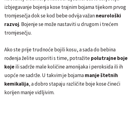
izbjegavanje bojenja kose trajnim bojama tijekom prvog
tromjesečja dok se kod bebe odvija važan
neurološki
razvoj
. Bojenje se može nastaviti u drugom i trećem
tromjesečju.
Ako ste prije trudnoće bojili kosu, a sada do bebina
rođenja želite usporiti s time, potražite
polutrajne boje
koje
ili sadrže male količine amonijaka i peroksida ili ih
uopće ne sadrže. U takvim je bojama
manje štetnih
kemikalija
, a dobro stapaju različite boje kose čineći
korijen manje vidljivim.