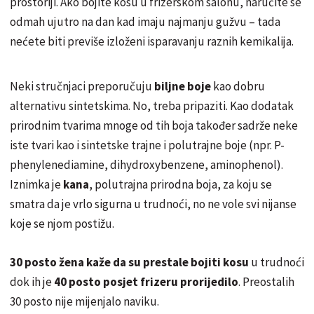
prostoriji. Ako bojite kosu u frizerskom salonu, naručite se
odmah ujutro na dan kad imaju najmanju gužvu – tada
nećete biti previše izloženi isparavanju raznih kemikalija.
Neki stručnjaci preporučuju
biljne boje
kao dobru
alternativu sintetskima. No, treba pripaziti. Kao dodatak
prirodnim tvarima mnoge od tih boja također sadrže neke
iste tvari kao i sintetske trajne i polutrajne boje (npr. P-
phenylenediamine, dihydroxybenzene, aminophenol).
Iznimka je
kana
, polutrajna prirodna boja, za koju se
smatra da je vrlo sigurna u trudnoći, no ne vole svi nijanse
koje se njom postižu.
30 posto žena kaže da su prestale bojiti kosu
u trudnoći
dok ih je
40 posto posjet frizeru prorijedilo
. Preostalih
30 posto nije mijenjalo naviku.