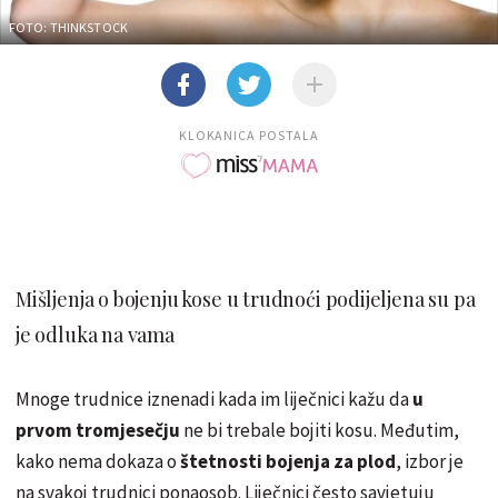
FOTO: THINKSTOCK
KLOKANICA POSTALA
Mišljenja o bojenju kose u trudnoći podijeljena su pa
je odluka na vama
Mnoge trudnice iznenadi kada im liječnici kažu da
u
prvom tromjesečju
ne bi trebale bojiti kosu. Međutim,
kako nema dokaza o
štetnosti bojenja za plod
, izbor je
na svakoj trudnici ponaosob. Liječnici često savjetuju