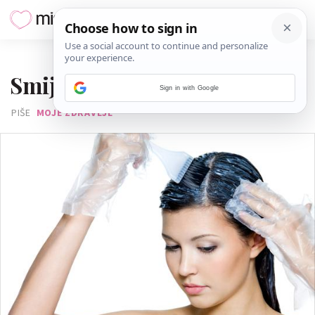
19. TRAVNJA 2013.
Smiju li trudnice bojiti kosu?
Sign in with Google
PIŠE
MOJE ZDRAVLJE