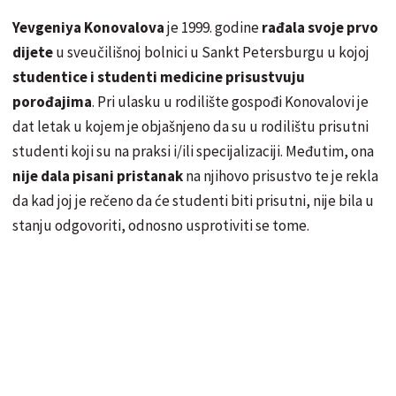
Yevgeniya Konovalova
je 1999. godine
rađala svoje prvo
dijete
u sveučilišnoj bolnici u Sankt Petersburgu u kojoj
studentice i studenti medicine prisustvuju
porođajima
. Pri ulasku u rodilište gospođi Konovalovi je
dat letak u kojem je objašnjeno da su u rodilištu prisutni
studenti koji su na praksi i/ili specijalizaciji. Međutim, ona
nije dala pisani pristanak
na njihovo prisustvo te je rekla
da kad joj je rečeno da će studenti biti prisutni, nije bila u
stanju odgovoriti, odnosno usprotiviti se tome.