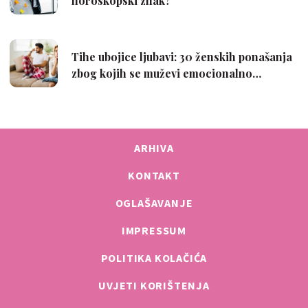
ARHIVA
KONTAKT
OGLAŠAVANJE
IMPRESSUM
POLITIKA KOLAČIĆA
UVJETI KORIŠTENJA