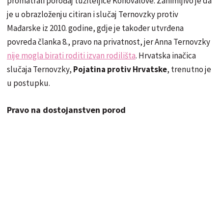
promatrali porođaj tužiteljice Konovalove. Zanimljivo je da
je u obrazloženju citiran i slučaj Ternovzky protiv
Mađarske iz 2010. godine, gdje je također utvrđena
povreda članka 8., pravo na privatnost, jer Anna Ternovzky
nije mogla birati roditi izvan rodilišta
. Hrvatska inačica
slučaja Ternovzky,
Pojatina protiv Hrvatske
, trenutno je
u postupku.
Pravo na dostojanstven porod