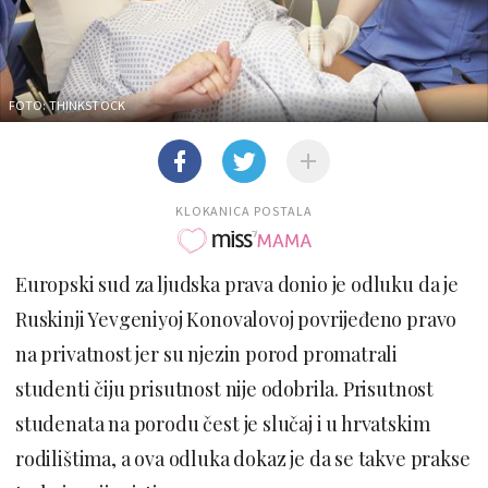
FOTO: THINKSTOCK
KLOKANICA POSTALA
Europski sud za ljudska prava donio je odluku da je
Ruskinji Yevgeniyoj Konovalovoj povrijeđeno pravo
na privatnost jer su njezin porod promatrali
studenti čiju prisutnost nije odobrila. Prisutnost
studenata na porodu čest je slučaj i u hrvatskim
rodilištima, a ova odluka dokaz je da se takve prakse