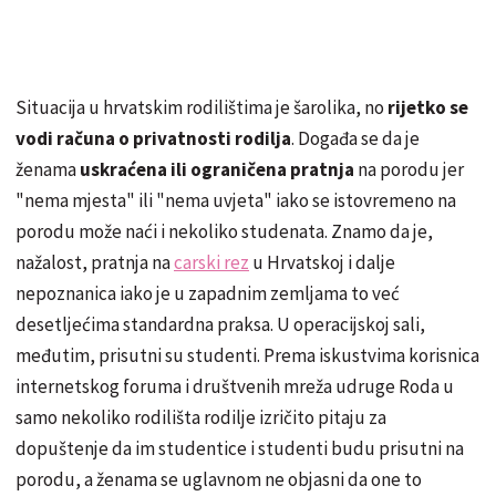
Situacija u hrvatskim rodilištima je šarolika, no
rijetko se
vodi računa o privatnosti rodilja
. Događa se da je
ženama
uskraćena ili ograničena pratnja
na porodu jer
"nema mjesta" ili "nema uvjeta" iako se istovremeno na
porodu može naći i nekoliko studenata. Znamo da je,
nažalost, pratnja na
carski rez
u Hrvatskoj i dalje
nepoznanica iako je u zapadnim zemljama to već
desetljećima standardna praksa. U operacijskoj sali,
međutim, prisutni su studenti. Prema iskustvima korisnica
internetskog foruma i društvenih mreža udruge Roda u
samo nekoliko rodilišta rodilje izričito pitaju za
dopuštenje da im studentice i studenti budu prisutni na
porodu, a ženama se uglavnom ne objasni da one to