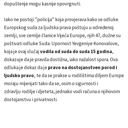
dopuštenje mogu kasnije opovrgnuti.
Iako ne postoji "policija" koja provjerava kako se odluke
Europskog suda za ljudska prava poštuju u određenoj
zemlji, sve zemlje članice Vijeća Europe, njih 47, dužne su
poštivati odluke Suda. Upornost Yevgeniye Konovalove,
koja je ovaj slučaj
vodila od suda do suda 15 godina
,
dokazuje da je pravda dostižna, iako nažalost spora. Ova
odluka je dokaz da je
pravo na dostojanstven porod i
ljudsko pravo
, te da se prakse u rodilištima diljem Europe
moraju mijenjati tako da se, osim o sigurnosti i
zdravlju rodilje i djeteta, jednako vodi računa o njihovom
dostojanstvu i privatnosti.