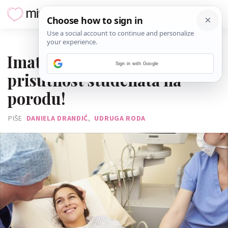
15. LISTOPADA 2014.
Imate pravo odbiti
Sign in with Google
prisutnost studenata na
porodu!
PIŠE
DANIELA DRANDIĆ
,
UDRUGA RODA