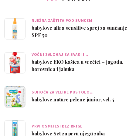
NJEŽNA ZAŠTITA POD SUNCEM
babylove ultra sensitive sprej za sunčanje
SPF 50+
VOĆNI ZALOGAJ ZA SVAKI I…
babylove EKO kašica u vrećici – jagoda,
borovnica i jabuka
SUHOĆA ZA VELIKE PUSTOLO…
babylove nature pelene junior, vel. 5
PRVI OSMIJESI BEZ BRIGE
babylove Set za prvu njegu zuba