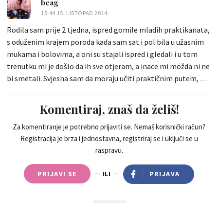
beag
15:44 15. LISTOPAD 2014.
Rodila sam prije 2 tjedna, ispred gomile mladih praktikanata,
s oduženim krajem poroda kada sam sat i pol bila u užasnim
mukama i bolovima, a oni su stajali ispred i gledali i u tom
trenutku mi je došlo da ih sve otjeram, a inace mi možda ni ne
bi smetali. Svjesna sam da moraju učiti praktičnim putem, ali
kroz bolju organizaciju mogli bi, recimo, sudjelovati na
porodu njih najviše dvoje, a ne ovako cijela četa. Zato sam
Komentiraj, znaš da želiš!
definitivno za pravo izbora žene u tim, za nju, vrlo osjetljivim
trenutcima!
Za komentiranje je potrebno prijaviti se. Nemaš korisnički račun?
Registracija je brza i jednostavna, registriraj se i uključi se u
raspravu.
PRIJAVI SE
ILI
PRIJAVA