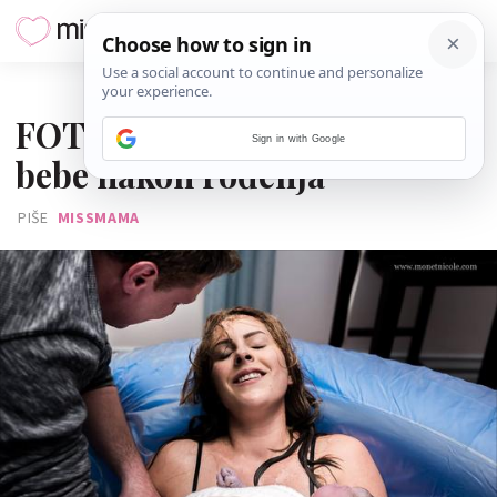
08. SRPNJA 2017.
FOTO: Prvi susret mame i
Sign in with Google
bebe nakon rođenja
PIŠE
MISSMAMA