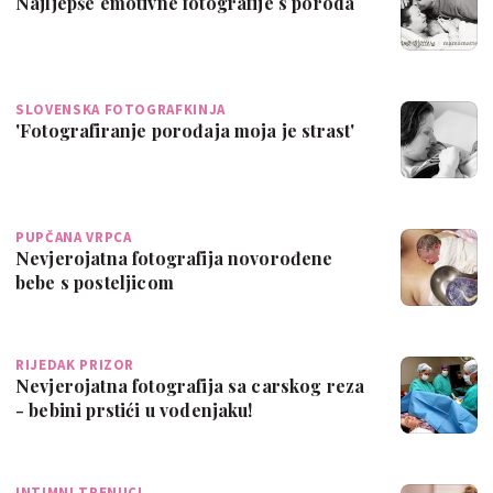
Najljepše emotivne fotografije s poroda
SLOVENSKA FOTOGRAFKINJA
'Fotografiranje porođaja moja je strast'
PUPČANA VRPCA
Nevjerojatna fotografija novorođene
bebe s posteljicom
RIJEDAK PRIZOR
Nevjerojatna fotografija sa carskog reza
- bebini prstići u vodenjaku!
INTIMNI TRENUCI