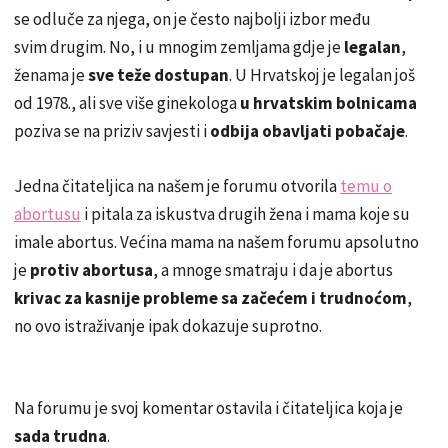
se odluče za njega, on je često najbolji izbor među
svim drugim. No, i u mnogim zemljama gdje je
legalan
,
ženama je
sve teže dostupan
. U Hrvatskoj je legalan još
od 1978., ali sve više ginekologa
u hrvatskim bolnicama
poziva se na priziv savjesti i
odbija obavljati pobačaje
.
Jedna čitateljica na našem je forumu otvorila
temu o
abortusu
i pitala za iskustva drugih žena i mama koje su
imale abortus. Većina mama na našem forumu apsolutno
je
protiv abortusa
, a mnoge smatraju i da je abortus
krivac za kasnije probleme sa začećem i trudnoćom
,
no ovo istraživanje ipak dokazuje suprotno.
Na forumu je svoj komentar ostavila i čitateljica koja je
sada trudna
.