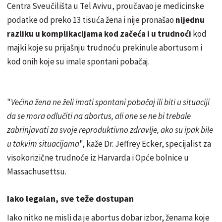
Centra Sveučilišta u Tel Avivu, proučavao je medicinske
podatke od preko 13 tisuća žena i nije pronašao
nijednu
razliku u komplikacijama kod začeća i u trudnoći
kod
majki koje su prijašnju trudnoću prekinule abortusom i
kod onih koje su imale spontani pobačaj.
"
Većina žena ne želi imati spontani pobačaj ili biti u situaciji
da se mora odlučiti na abortus, ali one se ne bi trebale
zabrinjavati za svoje reproduktivno zdravlje, ako su ipak bile
u takvim situacijama
", kaže Dr. Jeffrey Ecker, specijalist za
visokorizične trudnoće iz Harvarda i Opće bolnice u
Massachusettsu.
Iako legalan, sve teže dostupan
Iako nitko ne misli da je abortus dobar izbor, ženama koje