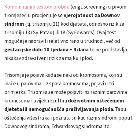
Kombiniranim testom probira
(engl. screening) u prvom
tromjesečju procjenjuje se
vjerojatnost za Downov
sindrom
(tj. trisomiju 21) kod djeteta, odnosno rizik za
trisomiju 13 (Sy. Patau) ili 18 (Sy.Edwards). Ovaj test
moguće je napraviti relativno rano u trudnoći, već od
gestacijske dobi 10 tjedana + 4 dana
te ne predstavlja
nikakav zdravstveni rizik za majku i plod.
Trisomija je pojava kada se neki od kromosoma, koji su
inače u parovima – 23 para kromosoma, pojavi u tri
primjerka. Trisomija se može pojaviti na raznim parovima
kromosoma i uvijek rezultira
doživotnim oštećenjem
djeteta ili nemogućnošću preživljavanja ploda
. Ta su
oštećenja višestruka i poznata su kao razni sindromi poput
Downovog sindroma, Edwardsovog sindroma itd.