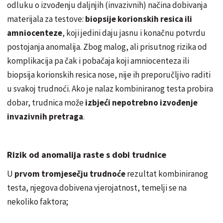
odluku o izvođenju daljnjih (invazivnih) načina dobivanja
materijala za testove:
biopsije korionskih resica ili
amniocenteze
, koji jedini daju jasnu i konačnu potvrdu
postojanja anomalija. Zbog malog, ali prisutnog rizika od
komplikacija pa čak i pobačaja koji amniocenteza ili
biopsija korionskih resica nose, nije ih preporučljivo raditi
u svakoj trudnoći. Ako je nalaz kombiniranog testa probira
dobar, trudnica može
izbjeći nepotrebno izvođenje
invazivnih pretraga
.
Rizik od anomalija raste s dobi trudnice
U
prvom tromjesečju trudnoće
rezultat kombiniranog
testa, njegova dobivena vjerojatnost, temelji se na
nekoliko faktora;