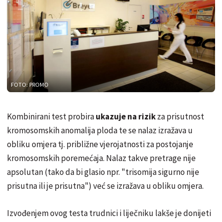
FOTO: PROMO
Kombinirani test probira
ukazuje na rizik
za prisutnost
kromosomskih anomalija ploda te se nalaz izražava u
obliku omjera tj. približne vjerojatnosti za postojanje
kromosomskih poremećaja. Nalaz takve pretrage nije
apsolutan (tako da bi glasio npr. "trisomija sigurno nije
prisutna ili je prisutna") već se izražava u obliku omjera.
Izvođenjem ovog testa trudnici i liječniku lakše je donijeti