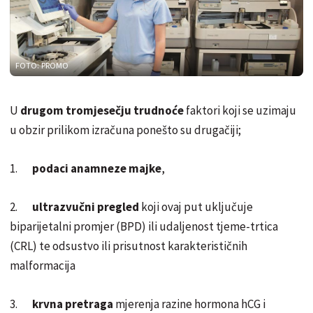
FOTO: PROMO
U
drugom tromjesečju trudnoće
faktori koji se uzimaju
u obzir prilikom izračuna ponešto su drugačiji;
1.
podaci anamneze majke
,
2.
ultrazvučni pregled
koji ovaj put uključuje
biparijetalni promjer (BPD) ili udaljenost tjeme-trtica
(CRL) te odsustvo ili prisutnost karakterističnih
malformacija
3.
krvna pretraga
mjerenja razine hormona hCG i