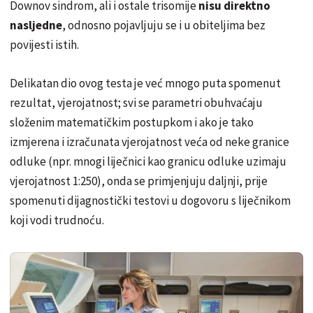
Downov sindrom, ali i ostale trisomije
nisu direktno
nasljedne
, odnosno pojavljuju se i u obiteljima bez
povijesti istih.
Delikatan dio ovog testa je već mnogo puta spomenut
rezultat, vjerojatnost; svi se parametri obuhvaćaju
složenim matematičkim postupkom i ako je tako
izmjerena i izračunata vjerojatnost veća od neke granice
odluke (npr. mnogi liječnici kao granicu odluke uzimaju
vjerojatnost 1:250), onda se primjenjuju daljnji, prije
spomenuti dijagnostički testovi u dogovoru s liječnikom
koji vodi trudnoću.