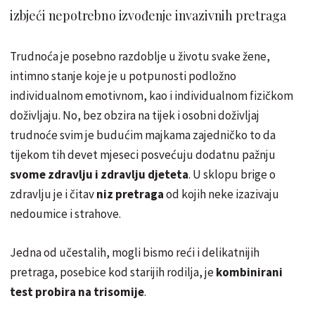
izbjeći nepotrebno izvođenje invazivnih pretraga
Trudnoća je posebno razdoblje u životu svake žene,
intimno stanje koje je u potpunosti podložno
individualnom emotivnom, kao i individualnom fizičkom
doživljaju. No, bez obzira na tijek i osobni doživljaj
trudnoće svim je budućim majkama zajedničko to da
tijekom tih devet mjeseci posvećuju dodatnu pažnju
svome zdravlju i zdravlju djeteta
. U sklopu brige o
zdravlju je i čitav
niz pretraga
od kojih neke izazivaju
nedoumice i strahove.
Jedna od učestalih, mogli bismo reći i delikatnijih
pretraga, posebice kod starijih rodilja, je
kombinirani
test probira na trisomije
.