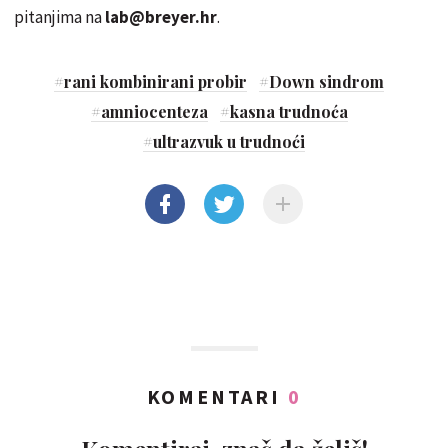
pitanjima na
lab@breyer.hr
.
#
rani kombinirani probir
#
Down sindrom
#
amniocenteza
#
kasna trudnoća
#
ultrazvuk u trudnoći
KOMENTARI
0