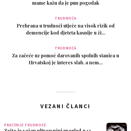
mame kažu da je pun pogodak
TRUDNOĆA
Prehrana u trudnoći utječe na visok rizik od
demencije kod djeteta kasnije u ži…
TRUDNOĆA
Za začeće uz pomoć darovanih spolnih stanica u
Hrvatskoj je interes slab, a nem…
VEZANI ČLANCI
PRAĆENJE TRUDNOĆE
Zašto je važan ultrazvučni pregled u 12.