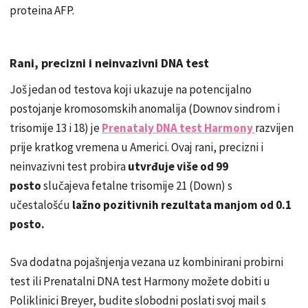
proteina AFP.
Rani, precizni i neinvazivni DNA test
Još jedan od testova koji ukazuje na potencijalno
postojanje kromosomskih anomalija (Downov sindrom i
trisomije 13 i 18) je
Prenataly DNA test Harmony
razvijen
prije kratkog vremena u Americi. Ovaj rani, precizni i
neinvazivni test probira
utvrđuje više od 99
posto
slučajeva fetalne trisomije 21 (Down) s
učestalošću
lažno pozitivnih rezultata manjom od 0.1
posto.
Sva dodatna pojašnjenja vezana uz kombinirani probirni
test ili Prenatalni DNA test Harmony možete dobiti u
Poliklinici Breyer, budite slobodni poslati svoj mail s