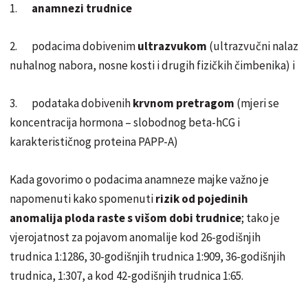
1.
anamnezi trudnice
2. podacima dobivenim
ultrazvukom
(ultrazvučni nalaz
nuhalnog nabora, nosne kosti i drugih fizičkih čimbenika) i
3. podataka dobivenih
krvnom pretragom
(mjeri se
koncentracija hormona – slobodnog beta-hCG i
karakterističnog proteina PAPP-A)
Kada govorimo o podacima anamneze majke važno je
napomenuti kako spomenuti
rizik od pojedinih
anomalija ploda raste s višom dobi trudnice
; tako je
vjerojatnost za pojavom anomalije kod 26-godišnjih
trudnica 1:1286, 30-godišnjih trudnica 1:909, 36-godišnjih
trudnica, 1:307, a kod 42-godišnjih trudnica 1:65.