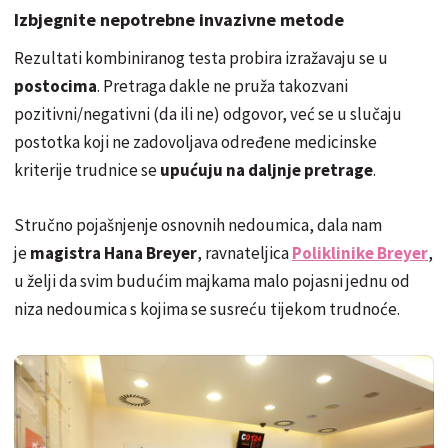
Izbjegnite nepotrebne invazivne metode
Rezultati kombiniranog testa probira izražavaju se u
postocima
. Pretraga dakle ne pruža takozvani
pozitivni/negativni (da ili ne) odgovor, već se u slučaju
postotka koji ne zadovoljava određene medicinske
kriterije trudnice se
upućuju na daljnje pretrage
.
Stručno pojašnjenje osnovnih nedoumica, dala nam
je
magistra Hana Breyer
, ravnateljica
Poliklinike Breyer
,
u želji da svim budućim majkama malo pojasni jednu od
niza nedoumica s kojima se susreću tijekom trudnoće.