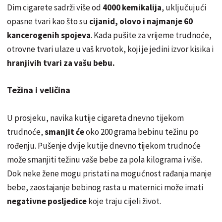
Dim cigarete sadrži više od
4000 kemikalija
, uključujući
opasne tvari kao što su
cijanid, olovo i najmanje 60
kancerogenih spojeva
. Kada pušite za vrijeme trudnoće,
otrovne tvari ulaze u vaš krvotok, koji je jedini izvor kisika i
hranjivih tvari za vašu bebu.
Težina i veličina
U prosjeku, navika kutije cigareta dnevno tijekom
trudnoće,
smanjit će
oko 200 grama bebinu težinu po
rođenju. Pušenje dvije kutije dnevno tijekom trudnoće
može smanjiti težinu vaše bebe za pola kilograma i više.
Dok neke žene mogu pristati na mogućnost rađanja manje
bebe, zaostajanje bebinog rasta u maternici može imati
negativne posljedice
koje traju cijeli život.