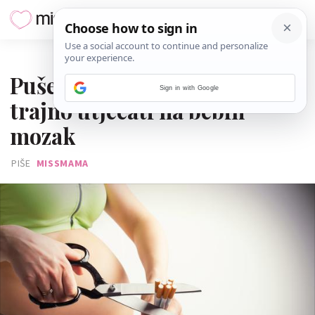
20. LISTOPADA 2016.
Pušenje u trudnoći može
Sign in with Google
trajno utjecati na bebin
mozak
PIŠE
MISSMAMA