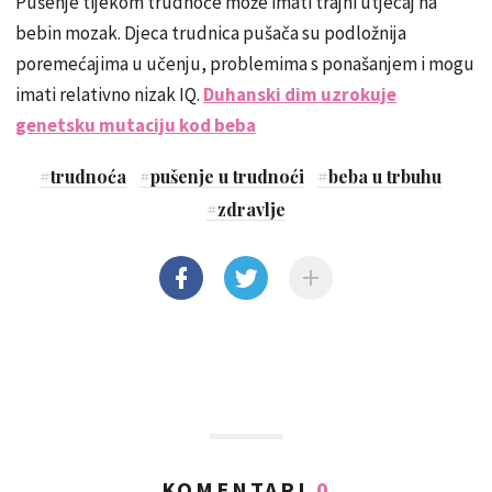
Pušenje tijekom trudnoće može imati trajni utjecaj na
bebin mozak. Djeca trudnica pušača su podložnija
poremećajima u učenju, problemima s ponašanjem i mogu
imati relativno nizak IQ.
Duhanski dim uzrokuje
genetsku mutaciju kod beba
#
trudnoća
#
pušenje u trudnoći
#
beba u trbuhu
#
zdravlje
KOMENTARI
0