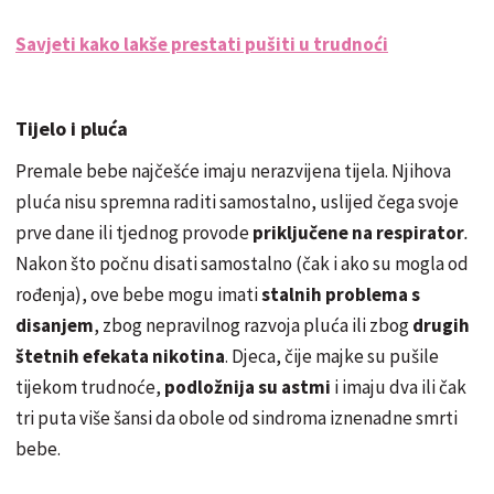
Savjeti kako lakše prestati pušiti u trudnoći
Tijelo i pluća
Premale bebe najčešće imaju nerazvijena tijela. Njihova
pluća nisu spremna raditi samostalno, uslijed čega svoje
prve dane ili tjednog provode
priključene na respirator
.
Nakon što počnu disati samostalno (čak i ako su mogla od
rođenja), ove bebe mogu imati
stalnih problema s
disanjem
, zbog nepravilnog razvoja pluća ili zbog
drugih
štetnih efekata nikotina
. Djeca, čije majke su pušile
tijekom trudnoće,
podložnija su astmi
i imaju dva ili čak
tri puta više šansi da obole od sindroma iznenadne smrti
bebe.