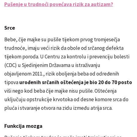
Pušenje u trudnoći povećava rizik za autizam?
Srce
Bebe, čije majke su pušile tijekom prvog tromjesečja
trudnoće, imaju veći rizik da obole od srčanog defekta
tijekom poroda. U Centru za kontrolu i prevenciju bolesti
(CDC) u Sjedinjenim Državama u istraživanju
objavljenom 2011., rizik oboljenja beba od određenih
tipova
urođenih srčanih oštećenja je bio 20 do 70 posto
viši nego kod beba čije majke nisu pušile. Oštećenja
uključuju opstrukcije krvotoka od desne komore srca do
pluća i stvaranje otvora na zidu između atrija srca.
Funkcija mozga