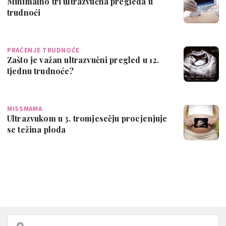
Minimalno tri ultrazvučna pregleda u
trudnoći
PRAĆENJE TRUDNOĆE
Zašto je važan ultrazvučni pregled u 12.
tjednu trudnoće?
MISSMAMA
Ultrazvukom u 3. tromjesečju procjenjuje
se težina ploda