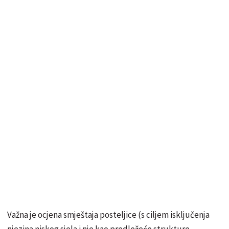
Važna je ocjena smještaja posteljice (s ciljem isključenja
njezina niskog sjela i nje kao predležeće strukture –