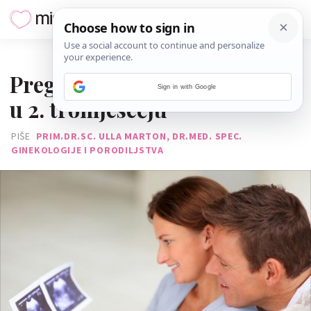
31. SVIBNJA 2013.
Pregled svih bebinih organa
Sign in with Google
u 2. tromjesečju
PIŠE
PRIM.DR.SC. ULLA MARTON, DR.MED. SPEC.
GINEKOLOGIJE I PORODILJSTVA