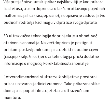
Višepresječni/volumski prikaz najslikovitiji je kod prikaza
lica fetusa, a osim doprinosa u lakšem otkivanju pojedinih
malformacija lica (rascjep usne), neopisivo je zadovoljstvo
budućih roditelja kad mogu vidjeti lice svoga djeteta.
3D ultrazvučna tehnologija doprinijela je u obradi već
otkrivenih anomalija. Najveći doprinos je postignut
prilikom postavljenih sumnji na defekt neuralne cijevi
(rascjep kralježnice) jer ova tehnologija pruža dodatne
informacije o mogućoj korektabilnosti anomalije.
Četverodimenzionalni ultrazvuk obilježava prostorni
prikaz u stvarnoj jedinici vremena. Tako prikazane slike
doimaju se poput filma djeteta na ultrazvučnom
monitoru.