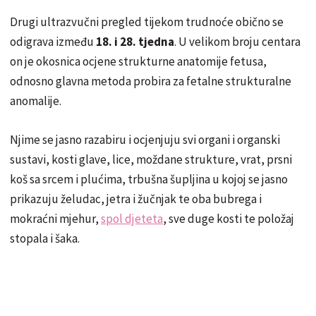
Drugi ultrazvučni pregled tijekom trudnoće obično se
odigrava između
18. i 28. tjedna
. U velikom broju centara
on je okosnica ocjene strukturne anatomije fetusa,
odnosno glavna metoda probira za fetalne strukturalne
anomalije.
Njime se jasno razabiru i ocjenjuju svi organi i organski
sustavi, kosti glave, lice, moždane strukture, vrat, prsni
koš sa srcem i plućima, trbušna šupljina u kojoj se jasno
prikazuju želudac, jetra i žučnjak te oba bubrega i
mokraćni mjehur,
spol djeteta
, sve duge kosti te položaj
stopala i šaka.