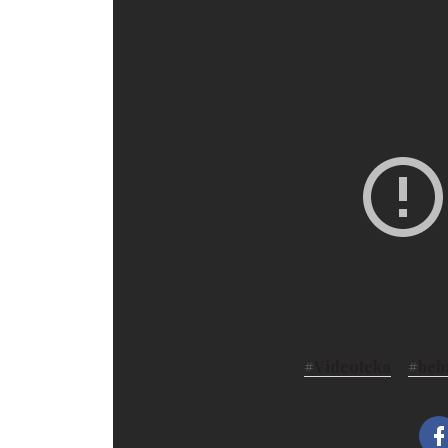
#
Videoteka
#
beb