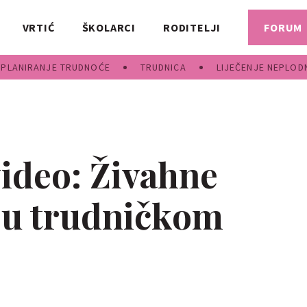
VRTIĆ
ŠKOLARCI
RODITELJI
FORUM
PLANIRANJE TRUDNOĆE
TRUDNICA
LIJEČENJE NEPLOD
video: Živahne
 u trudničkom