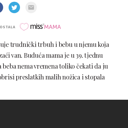
POSTALA
je trudnički trbuh i bebu u njemu koja
 izaći van. Buduća mama je u 39. tjednu
da beba nema vremena toliko čekati da ju
brisi preslatkih malih nožica i stopala