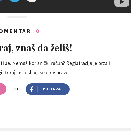
OMENTARI
0
aj, znaš da želiš!
ti se. Nemaš korisnički račun? Registracija je brza i
striraj se i uključi se u raspravu.
ILI
PRIJAVA