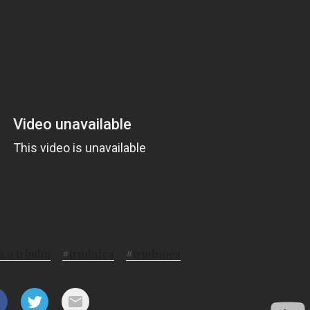
a u trbuhu
#
trudnica
#
trudnoća