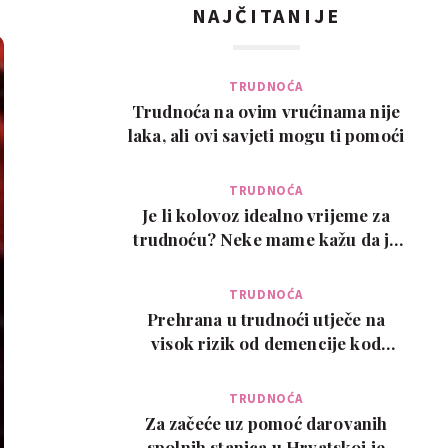
NAJČITANIJE
TRUDNOĆA
Trudnoća na ovim vrućinama nije
laka, ali ovi savjeti mogu ti pomoći
TRUDNOĆA
Je li kolovoz idealno vrijeme za
trudnoću? Neke mame kažu da je
pun pogodak
TRUDNOĆA
Prehrana u trudnoći utječe na
visok rizik od demencije kod
djeteta kasnije u ži…
TRUDNOĆA
Za začeće uz pomoć darovanih
spolnih stanica u Hrvatskoj je