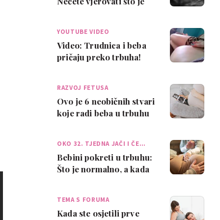
Nećete vjerovati što je
napravila ova beba u
trbuhu!
YOUTUBE VIDEO
Video: Trudnica i beba
pričaju preko trbuha!
RAZVOJ FETUSA
Ovo je 6 neobičnih stvari
koje radi beba u trbuhu
OKO 32. TJEDNA JAČI I ČE…
Bebini pokreti u trbuhu:
Što je normalno, a kada
se zabrinuti?
TEMA S FORUMA
Kada ste osjetili prve