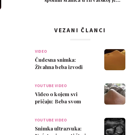
interes slab, a nem…
VEZANI ČLANCI
VIDEO
Čudesna snimka:
Živahna beba izvodi
akrobacije u trbuhu
YOUTUBE VIDEO
Video o kojem svi
pričaju: Beba svom
snagom želi van iz
trbuha!
YOUTUBE VIDEO
Snimka ultrazvuka: