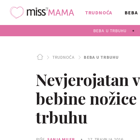
TRUDNOĆA
BEBA
BEBA U TRBUHU
TRUDNOĆA
BEBA U TRBUHU
Nevjerojatan 
bebine nožice
trbuhu
PIŠE
SANJA MILER
27. TRAVNJA 2016.