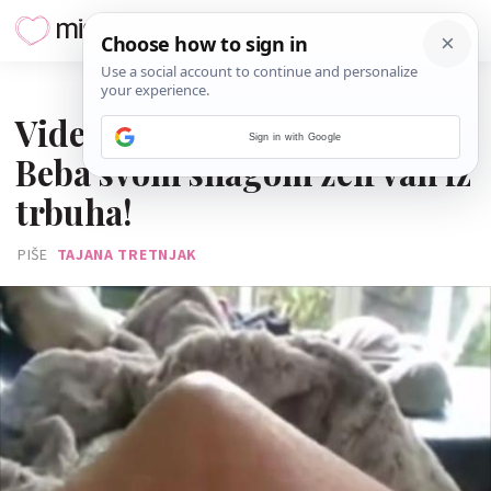
24. LISTOPADA 2016.
Video o kojem svi pričaju:
Sign in with Google
Beba svom snagom želi van iz
trbuha!
PIŠE
TAJANA TRETNJAK