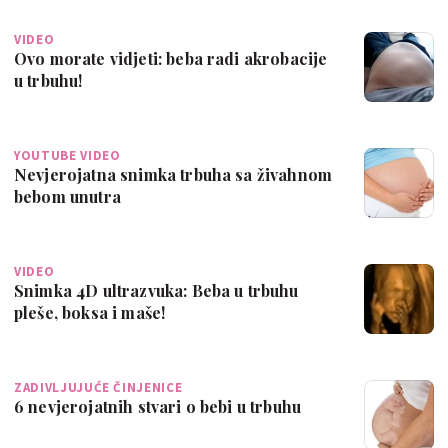
VIDEO
Ovo morate vidjeti: beba radi akrobacije
u trbuhu!
YOUTUBE VIDEO
Nevjerojatna snimka trbuha sa živahnom
bebom unutra
VIDEO
Snimka 4D ultrazvuka: Beba u trbuhu
pleše, boksa i maše!
ZADIVLJUJUĆE ČINJENICE
6 nevjerojatnih stvari o bebi u trbuhu