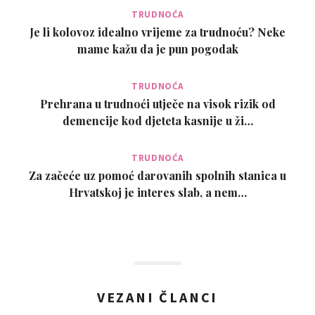
TRUDNOĆA
Je li kolovoz idealno vrijeme za trudnoću? Neke
mame kažu da je pun pogodak
TRUDNOĆA
Prehrana u trudnoći utječe na visok rizik od
demencije kod djeteta kasnije u ži…
TRUDNOĆA
Za začeće uz pomoć darovanih spolnih stanica u
Hrvatskoj je interes slab, a nem…
VEZANI ČLANCI