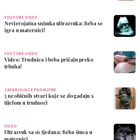
YOUTUBE VIDEO
Nevjerojatna snimka ultrazvuka: Beba se
igra u maternici!
YOUTUBE VIDEO
Video: Trudnica i beba pričaju preko
trbuha!
ZAPANJUJUĆE PROMJENE
5 neobičnih stvari koje se događaju s
tijelom u trudnoći
VIDEO
Ultrazvuk sa 16 tjedana: Beba štuca u
maternici