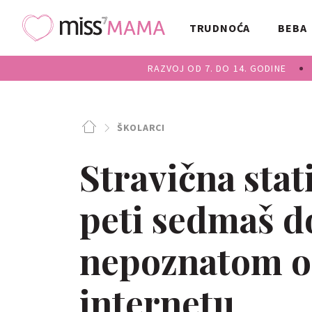
TRUDNOĆA
BEBA
RAZVOJ OD 7. DO 14. GODINE
ŠKOLARCI
Stravična stat
peti sedmaš do
nepoznatom 
internetu