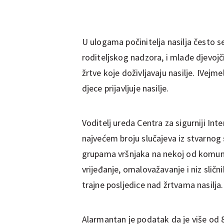
U ulogama počinitelja nasilja često se
roditeljskog nadzora, i mlađe djevo
žrtve koje doživljavaju nasilje. IVejm
djece prijavljuje nasilje.
Voditelj ureda Centra za sigurniji Int
najvećem broju slučajeva iz stvarnog sv
grupama vršnjaka na nekoj od komuni
vrijeđanje, omalovažavanje i niz slič
trajne posljedice nad žrtvama nasilja.
Alarmantan je podatak da je više od 