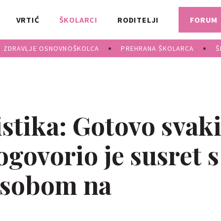
VRTIĆ
ŠKOLARCI
RODITELJI
FORUM
ZDRAVLJE OSNOVNOŠKOLCA
PREHRANA ŠKOLARCA
Š
istika: Gotovo svak
govorio je susret s
osobom na