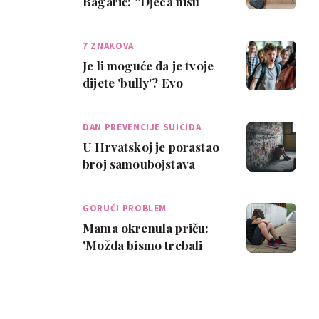
Bagarić: ''Djeca nisu
urođeno nasilnija nego
prijašnje gener…
7 ZNAKOVA
Je li moguće da je tvoje
dijete 'bully'? Evo
znakova na koje trebaš
obratiti pa…
DAN PREVENCIJE SUICIDA
U Hrvatskoj je porastao
broj samoubojstava
mladih: 'Roditelji iz
straha ne reag…
GORUĆI PROBLEM
Mama okrenula priču:
'Možda bismo trebali
bullyje podučiti kako da
znaju kad pr…