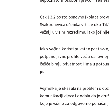
nepoznatom osobom preko interneta, 
Čak 13,2 posto osnovnoškolaca provo
Svakodnevica učenika vrti se oko Ti
važniji u višim razredima, iako još 
Iako većina koristi privatne postavke
potpuno javne profile već u osnovnoj š
češće biraju privatnost i ima u potpun
je.
Vejmelka je ukazala na problem s obzir
komunikaciji djece i dodala da je dru
koje je važno za odgovorno ponašanj