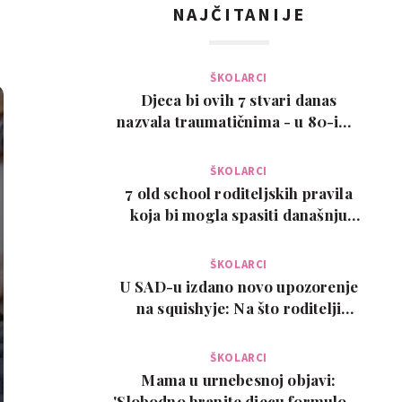
NAJČITANIJE
ŠKOLARCI
Djeca bi ovih 7 stvari danas
nazvala traumatičnima - u 80-ima
su bile normalne
ŠKOLARCI
7 old school roditeljskih pravila
koja bi mogla spasiti današnju
djecu
ŠKOLARCI
U SAD-u izdano novo upozorenje
na squishyje: Na što roditelji
trebaju paziti pr…
ŠKOLARCI
Mama u urnebesnoj objavi:
'Slobodno hranite djecu formulom.