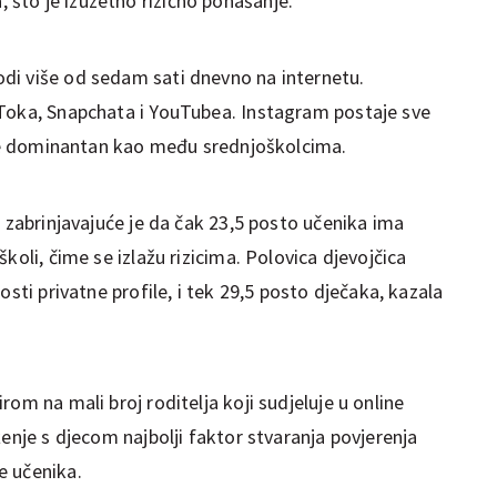
što je izuzetno rizično ponašanje.
di više od sedam sati dnevno na internetu.
kToka, Snapchata i YouTubea. Instagram postaje sve
nije dominantan kao među srednjoškolcima.
, zabrinjavajuće je da čak 23,5 posto učenika ima
koli, čime se izlažu rizicima. Polovica djevojčica
osti privatne profile, i tek 29,5 posto dječaka, kazala
om na mali broj roditelja koji sudjeluje u online
ženje s djecom najbolji faktor stvaranja povjerenja
e učenika.