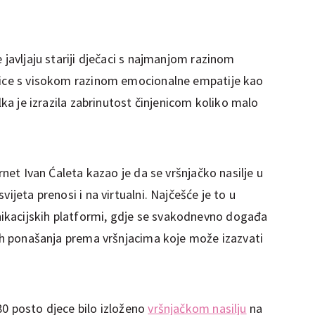
 javljaju stariji dječaci s najmanjom razinom
jčice s visokom razinom emocionalne empatije kao
elka je izrazila zabrinutost činjenicom koliko malo
ernet Ivan Ćaleta kazao je da se vršnjačko nasilje u
ijeta prenosi i na virtualni. Najčešće je to u
kacijskih platformi, gdje se svakodnevno događa
nih ponašanja prema vršnjacima koje može izazvati
80 posto djece bilo izloženo
vršnjačkom nasilju
na