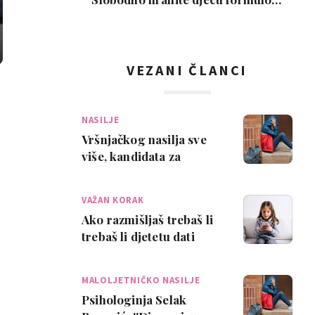
Ovo je moj isključi…
VEZANI ČLANCI
NASILJE
Vršnjačkog nasilja sve
više, kandidata za
nagradu za nenasilje sve
manje
VAŽAN KORAK
Ako razmišljaš trebaš li
trebaš li djetetu dati
mobitel, ovih 5 stvari bi
bilo …
MALOLJETNIČKO NASILJE
Psihologinja Selak