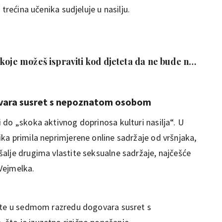
trećina učenika sudjeluje u nasilju.
koje možeš ispraviti kod djeteta da ne bude na
ovara susret s nepoznatom osobom
 do „skoka aktivnog doprinosa kulturi nasilja“. U
ka primila neprimjerene online sadržaje od vršnjaka,
alje drugima vlastite seksualne sadržaje, najčešće
 Vejmelka.
jete u sedmom razredu dogovara susret s