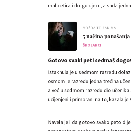
maltretirali drugu djecu, a sada jedna 
MOŽDA TE ZANIMA...
5 načina ponašanja 
meti zlostavljača
ŠKOLARCI
Gotovo svaki peti sedmaš dog
Istaknula je u sedmom razredu dolazi
osmom je razredu jedna trećina učeni
a već u sedmom razredu dio učenika š
ucijenjeni i primorani na to, kazala je
Navela je i da gotovo svako peto di