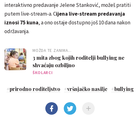
interaktivno predavanje Jelene Stanković, možeš pratiti
putem live-stream-a. C
ijena live-stream predavanja
iznosi 75 kuna
, a ono ostaje dostupno još 10 dana nakon
održavanja.
MOŽDA TE ZANIMA...
3 mita zbog kojih roditelji bullying ne
shvaćaju ozbiljno
ŠKOLARCI
#
prirodno roditeljstvo
#
vršnjačko nasilje
#
bullying