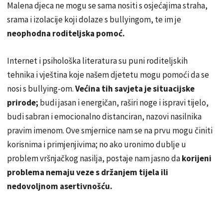
Malena djeca ne mogu se sama nositi s osjećajima straha,
srama i izolacije koji dolaze s bullyingom, te im je
neophodna roditeljska pomoć.
Internet i psihološka literatura su puni roditeljskih
tehnika i vještina koje našem djetetu mogu pomoći da se
nosi s bullying-om.
Većina tih savjeta je situacijske
prirode;
budi jasan i energičan, raširi noge i ispravi tijelo,
budi sabran i emocionalno distanciran, nazovi nasilnika
pravim imenom. Ove smjernice nam se na prvu mogu činiti
korisnima i primjenjivima; no ako uronimo dublje u
problem vršnjačkog nasilja, postaje nam jasno da
korijeni
problema nemaju veze s držanjem tijela ili
nedovoljnom asertivnošću.