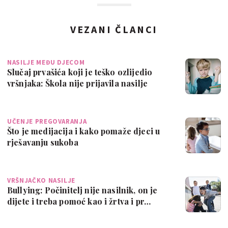
VEZANI ČLANCI
NASILJE MEĐU DJECOM
Slučaj prvašića koji je teško ozlijedio
vršnjaka: Škola nije prijavila nasilje
UČENJE PREGOVARANJA
Što je medijacija i kako pomaže djeci u
rješavanju sukoba
VRŠNJAČKO NASILJE
Bullying: Počinitelj nije nasilnik, on je
dijete i treba pomoć kao i žrtva i pr…