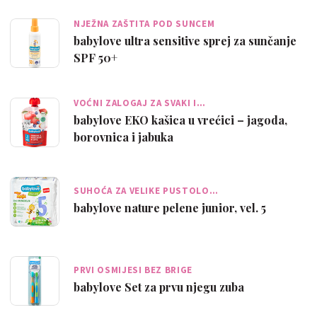
NJEŽNA ZAŠTITA POD SUNCEM
babylove ultra sensitive sprej za sunčanje
SPF 50+
VOĆNI ZALOGAJ ZA SVAKI I…
babylove EKO kašica u vrećici – jagoda,
borovnica i jabuka
SUHOĆA ZA VELIKE PUSTOLO…
babylove nature pelene junior, vel. 5
PRVI OSMIJESI BEZ BRIGE
babylove Set za prvu njegu zuba