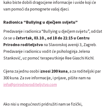
kako biste dobili dragocjene informacije i uvide koji će
vam pomoći da pomognete vašoj djeci.
Radionica “Bullying u dječjem svijetu”
Predavanje i radionica “Bullying u dječjem svijetu”, održat
će se u
četvrtak, 03.10., od 18 do 21:15 u Centru
Prirodno roditeljstvo
na Slavonskoj aveniji 3, Zagreb.
Predavanje i radionicu vodit će psihologinja Jelena
Stanković, uz pomoć terapeutkinje Ree Giaschi Kichl.
Cijena za jednu osobi i
znosi 200 kuna
, a za roditeljski par
300 kuna. Za sve informacije, i prijave, pišite nam na
info@prirodnoroditeljstvo.com
Ako nisi u mogućnosti pridružiti nam se fizički,