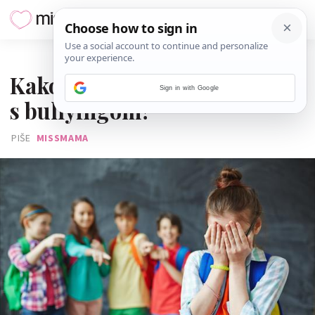
26. RUJNA 2019.
Kako pomoći djetetu nositi se
Sign in with Google
s bullyingom?
PIŠE
MISSMAMA