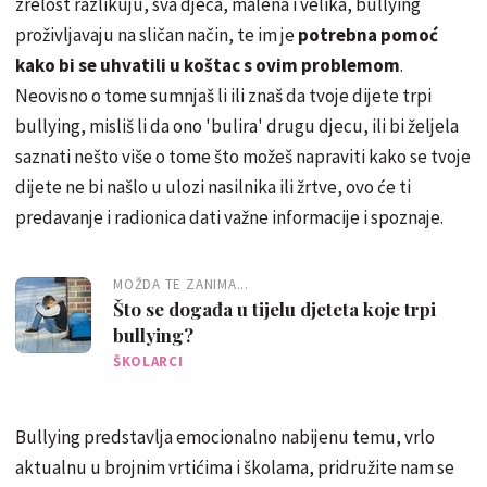
zrelost razlikuju, sva djeca, malena i velika, bullying
proživljavaju na sličan način, te im je
potrebna pomoć
kako bi se uhvatili u koštac s ovim problemom
.
Neovisno o tome sumnjaš li ili znaš da tvoje dijete trpi
bullying, misliš li da ono 'bulira' drugu djecu, ili bi željela
saznati nešto više o tome što možeš napraviti kako se tvoje
dijete ne bi našlo u ulozi nasilnika ili žrtve, ovo će ti
predavanje i radionica dati važne informacije i spoznaje.
MOŽDA TE ZANIMA...
Što se događa u tijelu djeteta koje trpi
bullying?
ŠKOLARCI
Bullying predstavlja emocionalno nabijenu temu, vrlo
aktualnu u brojnim vrtićima i školama, pridružite nam se