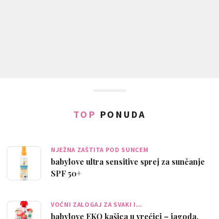
TOP
PONUDA
NJEŽNA ZAŠTITA POD SUNCEM
babylove ultra sensitive sprej za sunčanje
SPF 50+
VOĆNI ZALOGAJ ZA SVAKI I…
babylove EKO kašica u vrećici – jagoda,