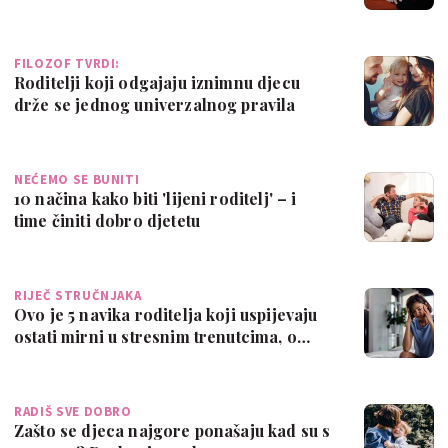
posljedica
FILOZOF TVRDI:
Roditelji koji odgajaju iznimnu djecu
drže se jednog univerzalnog pravila
NEĆEMO SE BUNITI
10 načina kako biti 'lijeni roditelj' – i
time činiti dobro djetetu
RIJEČ STRUČNJAKA
Ovo je 5 navika roditelja koji uspijevaju
ostati mirni u stresnim trenutcima, o…
RADIŠ SVE DOBRO
Zašto se djeca najgore ponašaju kad su s