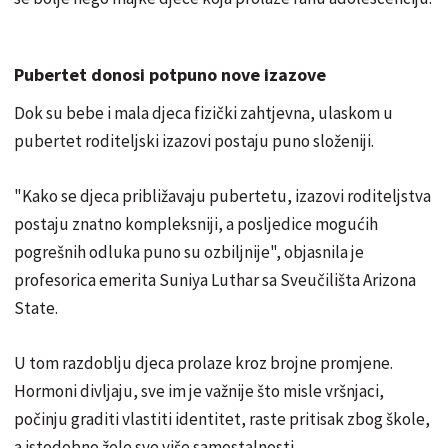
Pubertet donosi potpuno nove izazove
Dok su bebe i mala djeca fizički zahtjevna, ulaskom u
pubertet roditeljski izazovi postaju puno složeniji.
"Kako se djeca približavaju pubertetu, izazovi roditeljstva
postaju znatno kompleksniji, a posljedice mogućih
pogrešnih odluka puno su ozbiljnije", objasnila je
profesorica emerita Suniya Luthar sa Sveučilišta Arizona
State.
U tom razdoblju djeca prolaze kroz brojne promjene.
Hormoni divljaju, sve im je važnije što misle vršnjaci,
počinju graditi vlastiti identitet, raste pritisak zbog škole,
a istodobno žele sve više samostalnosti.