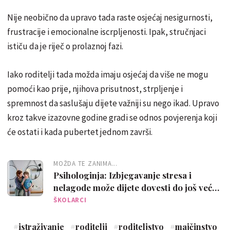
Nije neobično da upravo tada raste osjećaj nesigurnosti,
frustracije i emocionalne iscrpljenosti. Ipak, stručnjaci
ističu da je riječ o prolaznoj fazi.
Iako roditelji tada možda imaju osjećaj da više ne mogu
pomoći kao prije, njihova prisutnost, strpljenje i
spremnost da saslušaju dijete važniji su nego ikad. Upravo
kroz takve izazovne godine gradi se odnos povjerenja koji
će ostati i kada pubertet jednom završi.
MOŽDA TE ZANIMA...
Psihologinja: Izbjegavanje stresa i
nelagode može dijete dovesti do još veće
tjeskobe
ŠKOLARCI
#
istraživanje
#
roditelji
#
roditeljstvo
#
majčinstvo