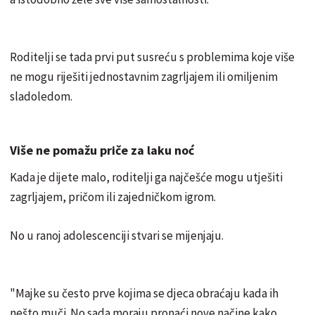
Roditelji se tada prvi put susreću s problemima koje više
ne mogu riješiti jednostavnim zagrljajem ili omiljenim
sladoledom.
Više ne pomažu priče za laku noć
Kada je dijete malo, roditelji ga najčešće mogu utješiti
zagrljajem, pričom ili zajedničkom igrom.
No u ranoj adolescenciji stvari se mijenjaju.
"Majke su često prve kojima se djeca obraćaju kada ih
nešto muči. No sada moraju pronaći nove načine kako