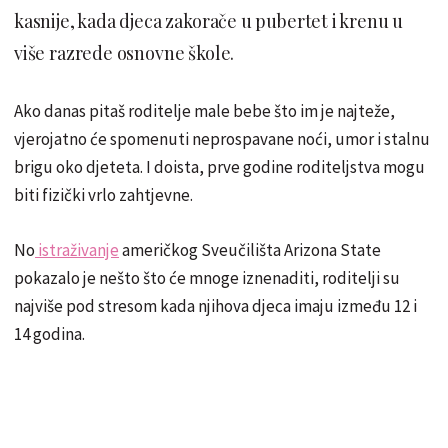
kasnije, kada djeca zakorače u pubertet i krenu u
više razrede osnovne škole.
Ako danas pitaš roditelje male bebe što im je najteže,
vjerojatno će spomenuti neprospavane noći, umor i stalnu
brigu oko djeteta. I doista, prve godine roditeljstva mogu
biti fizički vrlo zahtjevne.
No
istraživanje
američkog Sveučilišta Arizona State
pokazalo je nešto što će mnoge iznenaditi, roditelji su
najviše pod stresom kada njihova djeca imaju između 12 i
14 godina.