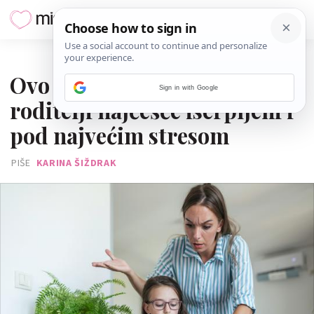
06. SRPNJA 2026.
Ovo je dob djeteta u kojoj su
Sign in with Google
roditelji najčešće iscrpljeni i
pod najvećim stresom
PIŠE
KARINA ŠIŽDRAK