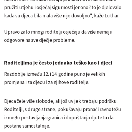
pružiti utjehu i osjećaj sigurnosti jer ono što je djelovalo
kada su djeca bila mala više nije dovoljno", kaže Luthar.
Upravo zato mnogi roditelji osjećaju da više nemaju
odgovore na sve dječje probleme.
Roditeljima je često jednako teško kao i djeci
Razdoblje između 12. i 14. godine puno je velikih
promjena i za djecu i za njihove roditelje.
Djeca žele više slobode, ali još uvijek trebaju podršku.
Roditelji, s druge strane, pokušavaju pronaći ravnotežu
između postavljanja granica i dopuštanja djetetu da
postane samostalnije.