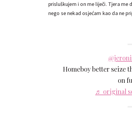
prisluškujem i on me liječi. Tjera me 
nego se nekad osjećam kao da ne pr
@jeron
Homeboy better seize th
on fu
♬ original 