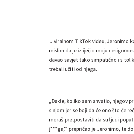
U viralnom TikTok videu, Jeronimo kaž
mislim da je izliječio moju nesigurnos
davao savjet tako simpatično i s toli
trebali učiti od njega.
„Dakle, koliko sam shvatio, njegov pri
s njom jer se boji da će ono što će reći
moraš pretpostaviti da su ljudi poput
j***ga,'“ prepričao je Jeronimo, te do