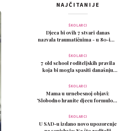
NAJČITANIJE
ŠKOLARCI
Djeca bi ovih 7 stvari danas
nazvala traumatičnima - u 80-ima
su bile normalne
ŠKOLARCI
7 old school roditeljskih pravila
koja bi mogla spasiti današnju
djecu
ŠKOLARCI
Mama u urnebesnoj objavi:
'Slobodno hranite djecu formulom.
Ovo je moj isključi…
ŠKOLARCI
U SAD-u izdano novo upozorenje
na squishyje: Na što roditelji