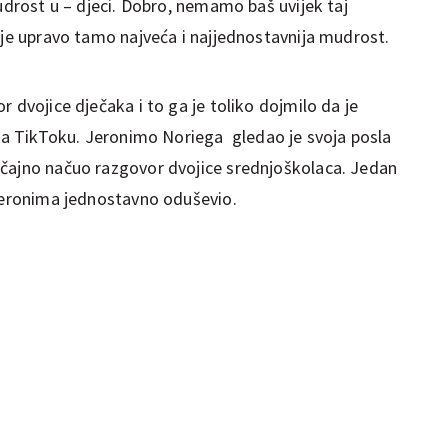
mudrost u – djeci. Dobro, nemamo baš uvijek taj
 je upravo tamo najveća i najjednostavnija mudrost.
 dvojice dječaka i to ga je toliko dojmilo da je
 na TikToku. Jeronimo Noriega gledao je svoja posla
učajno načuo razgovor dvojice srednjoškolaca. Jedan
 Jeronima jednostavno oduševio.