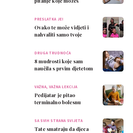
pitanje koje možeš
postaviti djetetu i –
uživati u odg…
PRESLATKA JE!
Ovako te može vidjeti i
nahvaliti samo tvoje
dijete: djevojčica
oduševila mamu
DRUGA TRUDNOĆA
8 mudrosti koje sam
naučila s prvim djetetom
VAŽNA, VAŽNA LEKCIJA
Pedijatar je pitao
terminalno bolesnu
djecu u čem su uživali u
životu. Evo što …
SA SVIH STRANA SVIJETA
Tate smatraju da djeca