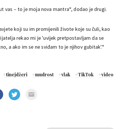
ut vas – to je moja nova mantra“, dodao je drugi.
savjete koji su im promijenili živote koje su čuli, kao
ijatelja rekao mi je 'uvijek pretpostavljam da se
o, a ako im se ne sviđam to je njihov gubitak'.“
#
tinejdžeri
#
mudrost
#
vlak
#
TikTok
#
video