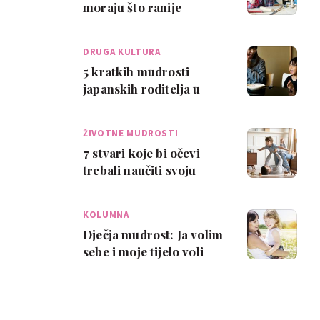
moraju što ranije
usvojiti ovih 10 važnih
životnih vješt…
DRUGA KULTURA
5 kratkih mudrosti
japanskih roditelja u
odgoju djece
ŽIVOTNE MUDROSTI
7 stvari koje bi očevi
trebali naučiti svoju
djecu kako bi ona izrasla
u uspješ…
KOLUMNA
Dječja mudrost: Ja volim
sebe i moje tijelo voli
mene