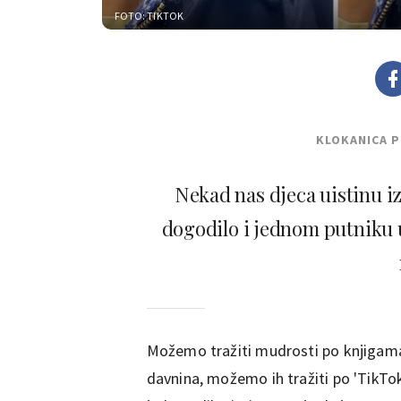
FOTO: TIKTOK
KLOKANICA 
Nekad nas djeca uistinu i
dogodilo i jednom putniku u 
Možemo tražiti mudrosti po knjigama,
davnina, možemo ih tražiti po 'TikTo