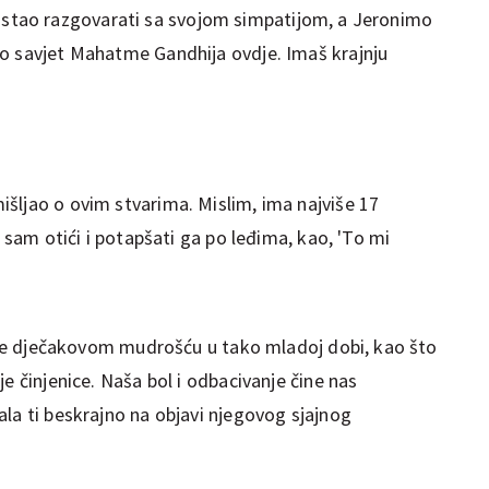
j pristao razgovarati sa svojom simpatijom, a Jeronimo
o savjet Mahatme Gandhija ovdje. Imaš krajnju
šljao o ovim stvarima. Mislim, ima najviše 17
o sam otići i potapšati ga po leđima, kao, 'To mi
jenje dječakovom mudrošću u tako mladoj dobi, kao što
e činjenice. Naša bol i odbacivanje čine nas
la ti beskrajno na objavi njegovog sjajnog