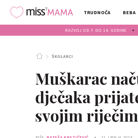
TRUDNOĆA
BEBA
RAZVOJ OD 7. DO 14. GODINE
ŠKOLARCI
Muškarac naču
dječaka prijate
svojim riječim
PIŠE
NATAŠA KRSTIČEVIĆ
21. LIPNJA 2024.