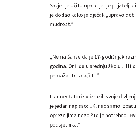
Savjet je očito upalio jer je prijatel
je dodao kako je dječak „upravo dobi
mudrost.“
„Nema šanse da je 17-godišnjak razmi
godina. Oni idu u srednju školu... Hti
pomaže. To znači ti.'“
I komentatori su izrazili svoje divl
je jedan napisao: „Klinac samo izbacuj
opreznijima nego što je potrebno. Hva
podsjetnika.“