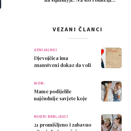
trebaju paziti pr…
VEZANI ČLANCI
GENIJALNO!
Djevojčica ima
znanstveni dokaz da voli
svoju mamu više nego
ona nju
WOW.
Mame podijelile
najčudnije savjete koje
su dobile u trudnoći i s
malom bebom. N…
MUDRI BRBLJAVCI
21 promišljeno i zabavno