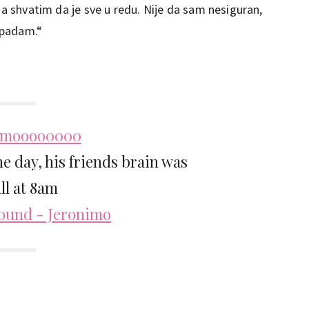
da shvatim da je sve u redu. Nije da sam nesiguran,
ipadam.“
imoooo0000
e day, his friends brain was
ll at 8am
sound - Jeronimo