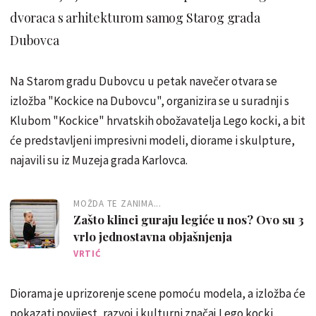
dvoraca s arhitekturom samog Starog grada
Dubovca
Na Starom gradu Dubovcu u petak navečer otvara se
izložba "Kockice na Dubovcu", organizira se u suradnji s
Klubom "Kockice" hrvatskih obožavatelja Lego kocki, a bit
će predstavljeni impresivni modeli, diorame i skulpture,
najavili su iz Muzeja grada Karlovca.
MOŽDA TE ZANIMA...
Zašto klinci guraju legiće u nos? Ovo su 3
vrlo jednostavna objašnjenja
VRTIĆ
Diorama je uprizorenje scene pomoću modela, a izložba će
pokazati povijest, razvoj i kulturni značaj Lego kocki.