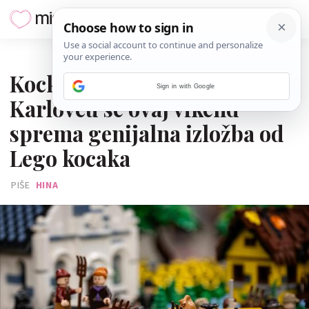
21. SIJEČNJA 2026.
Kockice na Dubovcu: U
Sign in with Google
Karlovcu se ovaj vikend
sprema genijalna izložba od
Lego kocaka
PIŠE
HINA