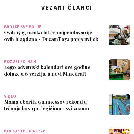
VEZANI ČLANCI
BROJKE SVE BOLJE
Ovih 15 igračaka bit će najprodavanije
ovih blagdana - DreamToys popis uvijek
p…
POŽURI PO NJIH
Lego adventski kalendari ove godine
dolaze u 6 verzija, a novi Minecraft
raspa…
VIDEO
Mama oborila Guinnessov rekord u
trčanju bosa po legićima - svi znamo
kako je “…
KOCKASTE PRINCEZE