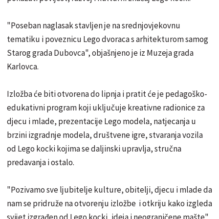
"Poseban naglasak stavljen je na srednjovjekovnu
tematiku i poveznicu Lego dvoraca s arhitekturom samog
Starog grada Dubovca", objašnjeno je iz Muzeja grada
Karlovca.
Izložba će biti otvorena do lipnja i pratit će je pedagoško-
edukativni program koji uključuje kreativne radionice za
djecu i mlade, prezentacije Lego modela, natjecanja u
brzini izgradnje modela, društvene igre, stvaranja vozila
od Lego kocki kojima se daljinski upravlja, stručna
predavanja i ostalo.
"Pozivamo sve ljubitelje kulture, obitelji, djecu i mlade da
nam se pridruže na otvorenju izložbe i otkriju kako izgleda
svijet izgrađen od Lego kocki, ideja i neograničene mašte",