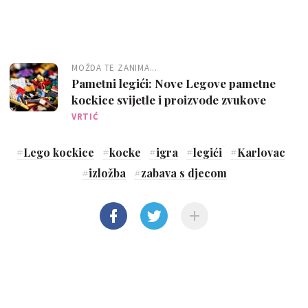
MOŽDA TE ZANIMA...
Pametni legići: Nove Legove pametne
kockice svijetle i proizvode zvukove
VRTIĆ
#
Lego kockice
#
kocke
#
igra
#
legići
#
Karlovac
#
izložba
#
zabava s djecom