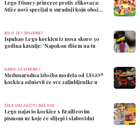
Lego Disney princeze protiv zlikovaca:
Stiže novi specijal u suradnji koju obož…
BILO JE I VRIJEME?
Ispuhao Lego kockicu iz nosa skoro 30
godina kasnije: 'Napokon dišem na tu
nosn…
KAMO ZA VIKEND?
Međunarodna izložba modela od LEGO®
kockica oduševit će sve zaljubljenike u
leg…
ŽELE UKLJUČITI BAŠ SVE
Lego najavio kockice s Brailleovim
pismom uz koje će slijepi i slabovidni
učiti…