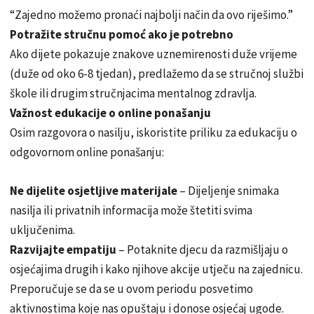
“Zajedno možemo pronaći najbolji način da ovo riješimo.”
Potražite stručnu pomoć ako je potrebno
Ako dijete pokazuje znakove uznemirenosti duže vrijeme
(duže od oko 6-8 tjedan), predlažemo da se stručnoj službi
škole ili drugim stručnjacima mentalnog zdravlja.
Važnost edukacije o online ponašanju
Osim razgovora o nasilju, iskoristite priliku za edukaciju o
odgovornom online ponašanju:
Ne dijelite osjetljive materijale
– Dijeljenje snimaka
nasilja ili privatnih informacija može štetiti svima
uključenima.
Razvijajte empatiju
– Potaknite djecu da razmišljaju o
osjećajima drugih i kako njihove akcije utječu na zajednicu.
Preporučuje se da se u ovom periodu posvetimo
aktivnostima koje nas opuštaju i donose osjećaj ugode.