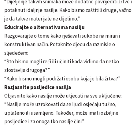
“Dijeljenje takvih snimaka može dodatno povrijediti žrtve i
potaknuti daljnje nasilje. Kako bismo zaštitili druge, važno
je da takve materijale ne dijelimo.”
Educirajte o alternativama nasilju
Razgovarajte o tome kako rješavati sukobe na miran i
konstruktivan način. Potaknite djecu da razmisle o
sljedećem:
“Što bismo mogli reći ili učiniti kada vidimo da netko
zlostavlja drugoga?”
“Kako bismo mogli podržati osobu koja je bila žrtva?”
Razjasnite posljedice nasilja
Objasnite kako nasilje može utjecati na sve uključene:
“Nasilje može uzrokovati da se ljudi osjećaju tužno,
uplašeno ili usamljeno. Također, može imati ozbiljne
posljedice i za onoga tko nasilje čini.”