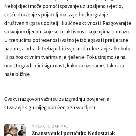
Nekoj djeci može pomoći spavanje uz upaljeno svjetlo,
češće druženje s prijateljima, zajedničko igranje
društvenih igara s obitelji ili slične aktivnosti. Razgovarajte
sa svojom djecom koje su to aktivnosti koje njima pomažu.
U trenucima potresenosti važno je izbjegavati pretjerane
napore, a odrasli trebaju biti svjesni da okretanje alkoholu
ili psihoaktivnim tvarima nije rješenje. Fokusirajmo se na
ono što gradi mir i sigurnost, kako za nas same, tako i za
naše bližnje.
Ovakvi razgovori važni su za izgradnju povjerenja i
stvaranje sigurnijeg okruženja za svu djecu.
MOŽDA TE ZANIMA...
Znanstvenici poručuju: Nedostatak