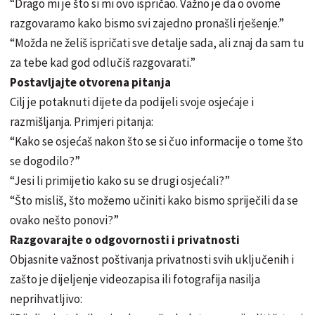
“Drago mi je što si mi ovo ispričao. Važno je da o ovome
razgovaramo kako bismo svi zajedno pronašli rješenje.”
“Možda ne želiš ispričati sve detalje sada, ali znaj da sam tu
za tebe kad god odlučiš razgovarati.”
Postavljajte otvorena pitanja
Cilj je potaknuti dijete da podijeli svoje osjećaje i
razmišljanja. Primjeri pitanja:
“Kako se osjećaš nakon što se si čuo informacije o tome što
se dogodilo?”
“Jesi li primijetio kako su se drugi osjećali?”
“Što misliš, što možemo učiniti kako bismo spriječili da se
ovako nešto ponovi?”
Razgovarajte o odgovornosti i privatnosti
Objasnite važnost poštivanja privatnosti svih uključenih i
zašto je dijeljenje videozapisa ili fotografija nasilja
neprihvatljivo: