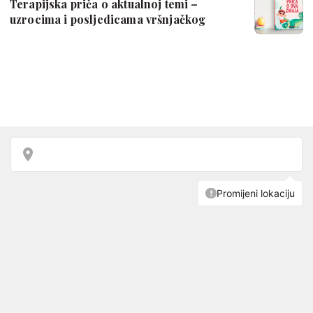
Terapijska priča o aktualnoj temi –
uzrocima i posljedicama vršnjačkog
nasilja