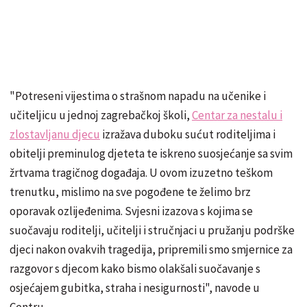
"Potreseni vijestima o strašnom napadu na učenike i
učiteljicu u jednoj zagrebačkoj školi,
Centar za nestalu i
zlostavljanu djecu
izražava duboku sućut roditeljima i
obitelji preminulog djeteta te iskreno suosjećanje sa svim
žrtvama tragičnog događaja. U ovom izuzetno teškom
trenutku, mislimo na sve pogođene te želimo brz
oporavak ozlijeđenima. Svjesni izazova s kojima se
suočavaju roditelji, učitelji i stručnjaci u pružanju podrške
djeci nakon ovakvih tragedija, pripremili smo smjernice za
razgovor s djecom kako bismo olakšali suočavanje s
osjećajem gubitka, straha i nesigurnosti", navode u
Centru.