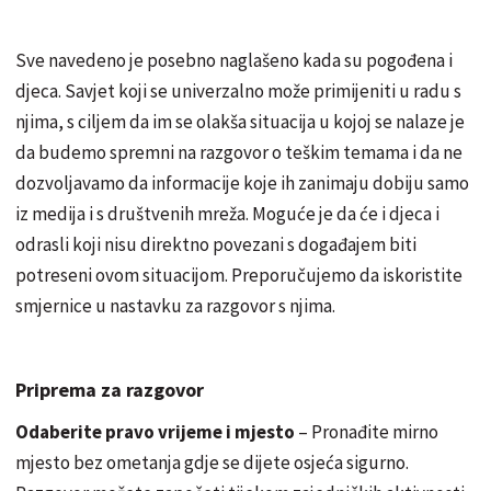
Sve navedeno je posebno naglašeno kada su pogođena i
djeca. Savjet koji se univerzalno može primijeniti u radu s
njima, s ciljem da im se olakša situacija u kojoj se nalaze je
da budemo spremni na razgovor o teškim temama i da ne
dozvoljavamo da informacije koje ih zanimaju dobiju samo
iz medija i s društvenih mreža. Moguće je da će i djeca i
odrasli koji nisu direktno povezani s događajem biti
potreseni ovom situacijom. Preporučujemo da iskoristite
smjernice u nastavku za razgovor s njima.
Priprema za razgovor
Odaberite pravo vrijeme i mjesto
– Pronađite mirno
mjesto bez ometanja gdje se dijete osjeća sigurno.