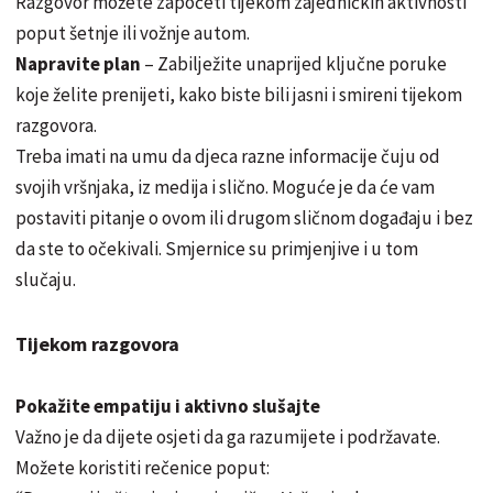
Razgovor možete započeti tijekom zajedničkih aktivnosti
poput šetnje ili vožnje autom.
Napravite plan
– Zabilježite unaprijed ključne poruke
koje želite prenijeti, kako biste bili jasni i smireni tijekom
razgovora.
Treba imati na umu da djeca razne informacije čuju od
svojih vršnjaka, iz medija i slično. Moguće je da će vam
postaviti pitanje o ovom ili drugom sličnom događaju i bez
da ste to očekivali. Smjernice su primjenjive i u tom
slučaju.
Tijekom razgovora
Pokažite empatiju i aktivno slušajte
Važno je da dijete osjeti da ga razumijete i podržavate.
Možete koristiti rečenice poput: