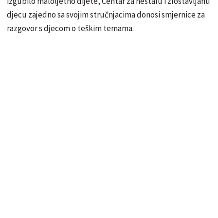
izgubilo maloljetno dijete, Centar za nestalu i zlostavljanu
djecu zajedno sa svojim stručnjacima donosi smjernice za
razgovor s djecom o teškim temama.