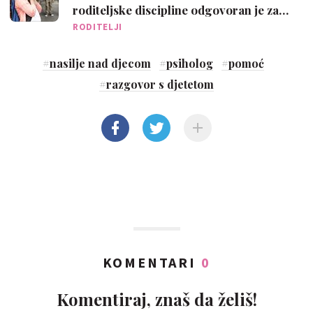
roditeljske discipline odgovoran je za
agresivno ponašanje djece
RODITELJI
#
nasilje nad djecom
#
psiholog
#
pomoć
#
razgovor s djetetom
KOMENTARI
0
Komentiraj, znaš da želiš!