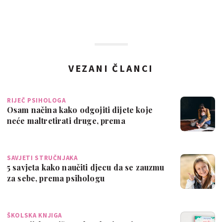
VEZANI ČLANCI
RIJEČ PSIHOLOGA
Osam načina kako odgojiti dijete koje
neće maltretirati druge, prema
psihologu
SAVJETI STRUČNJAKA
5 savjeta kako naučiti djecu da se zauzmu
za sebe, prema psihologu
ŠKOLSKA KNJIGA