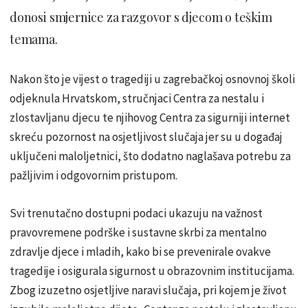
donosi smjernice za razgovor s djecom o teškim
temama.
Nakon što je vijest o tragediji u zagrebačkoj osnovnoj školi
odjeknula Hrvatskom, stručnjaci Centra za nestalu i
zlostavljanu djecu te njihovog Centra za sigurniji internet
skreću pozornost na osjetljivost slučaja jer su u događaj
uključeni maloljetnici, što dodatno naglašava potrebu za
pažljivim i odgovornim pristupom.
Svi trenutačno dostupni podaci ukazuju na važnost
pravovremene podrške i sustavne skrbi za mentalno
zdravlje djece i mladih, kako bi se prevenirale ovakve
tragedije i osigurala sigurnost u obrazovnim institucijama.
Zbog izuzetno osjetljive naravi slučaja, pri kojem je život