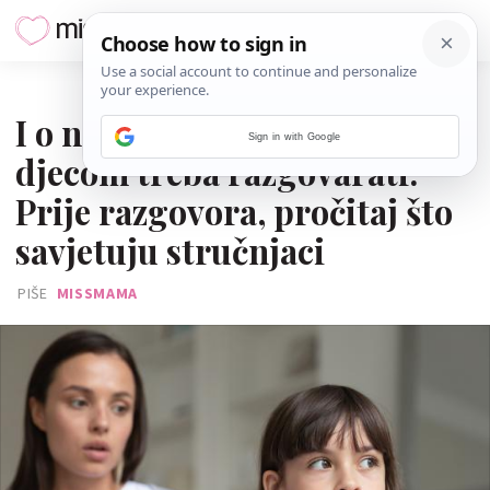
20. PROSINCA 2024.
I o najtežim temama s
Sign in with Google
djecom treba razgovarati.
Prije razgovora, pročitaj što
savjetuju stručnjaci
PIŠE
MISSMAMA