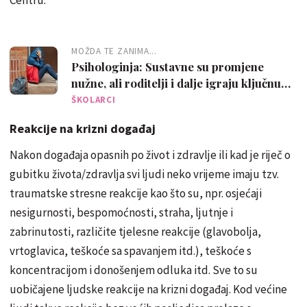
MOŽDA TE ZANIMA...
Psihologinja: Sustavne su promjene
nužne, ali roditelji i dalje igraju ključnu
ulogu u životima djece
ŠKOLARCI
Reakcije na krizni događaj
Nakon događaja opasnih po život i zdravlje ili kad je riječ o
gubitku života/zdravlja svi ljudi neko vrijeme imaju tzv.
traumatske stresne reakcije kao što su, npr. osjećaji
nesigurnosti, bespomoćnosti, straha, ljutnje i
zabrinutosti, različite tjelesne reakcije (glavobolja,
vrtoglavica, teškoće sa spavanjem itd.), teškoće s
koncentracijom i donošenjem odluka itd. Sve to su
uobičajene ljudske reakcije na krizni događaj. Kod većine