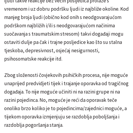
ljudi takve reakcije bez većih posljedica prolaze s
vremenom i uz dobru podršku ljudi iz najbliže okoline. Kod
manjeg broja ljudi (obično kod onih s neodgovarajućom
podrškom najbližih i/ili s neodgovarajućom načinima
suočavanja s traumatskim stresom) takvi događaji mogu
ostaviti dulje pa čak i trajne posljedice kao što su stalna
tjeskoba, depresivnost, osjećaj nesigurnosti,
psihosomatske reakcije itd.
Zbog složenosti čovjekovih psihičkih procesa, nije moguće
unaprijed predvidjeti tijek i trajanje oporavka od tragičnog
događaja. To nije moguće učiniti ni na razini grupe ni na
razini pojedinca. No, moguće je reći da oporavak teče
onoliko brzo koliko je to pojedincima/zajednici moguće, a
tijekom oporavka izmjenjuju se razdoblja poboljšanja i
razdoblja pogoršanja stanja.