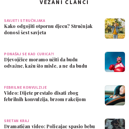
VEZANI ČLANCI
SAVJETI STRUČNJAKA
Kako odgojiti otpornu djecu? Stručnjak
donosi šest savjeta
PONAŠAJ SE KAO CURICA?!
Djevojčice moramo učiti da budu
odvažne, kažu što misle, a ne da budu
tihe i fi…
FEBRILNE KONVULZIJE
Video: Dijete prestalo disati zbog
febrilnih konvulzija, brzom rakcijom
spasio …
SRETAN KRAJ
Dramatičan video: Policajac spasio bebu