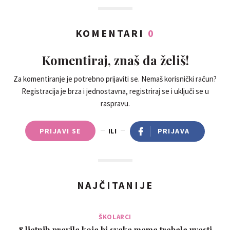
KOMENTARI
0
Komentiraj, znaš da želiš!
Za komentiranje je potrebno prijaviti se. Nemaš korisnički račun?
Registracija je brza i jednostavna, registriraj se i uključi se u
raspravu.
PRIJAVI SE
ILI
PRIJAVA
NAJČITANIJE
ŠKOLARCI
8 ljetnih pravila koja bi svaka mama trebala uvesti