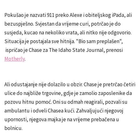
Pokušao je nazvati 911 preko Alexe i obiteljskog iPada, ali
bezuspješno. Svjestan da vrijeme curi, potrčao je do
susjeda, kucao na nekoliko vrata, ali nitko nije odgovorio.
Situacija je postajala sve hitnija. "Bio sam preplašen",
ispričao je Chase za The Idaho State Journal, prenosi
Motherly
.
Ali odustajanje nije dolazilo u obzir. Chase je pretrčao četiri
ulice do najbliže trgovine, gdje je zamolio zaposlenike da
pozovu hitnu pomoć. Oni su odmah reagirali, pozvali su
ambulantu i odveli Chasea kući. Zahvaljujući njegovoj
upornosti, njegova majka je na vrijeme prebačena u
bolnicu.