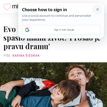
14. PROSINCA 2025.
Evo kako je devetogodišnjak
Sign in with Google
spasio mami život: 'Prošao je
pravu dramu'
PIŠE
KARINA ŠIŽDRAK