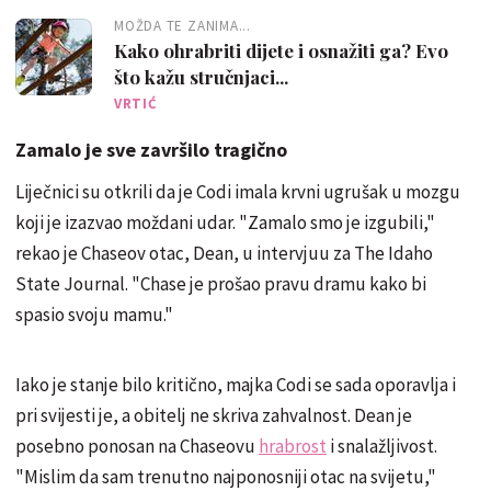
MOŽDA TE ZANIMA...
Kako ohrabriti dijete i osnažiti ga? Evo
što kažu stručnjaci...
VRTIĆ
Zamalo je sve završilo tragično
Liječnici su otkrili da je Codi imala krvni ugrušak u mozgu
koji je izazvao moždani udar. "Zamalo smo je izgubili,"
rekao je Chaseov otac, Dean, u intervjuu za The Idaho
State Journal. "Chase je prošao pravu dramu kako bi
spasio svoju mamu."
Iako je stanje bilo kritično, majka Codi se sada oporavlja i
pri svijesti je, a obitelj ne skriva zahvalnost. Dean je
posebno ponosan na Chaseovu
hrabrost
i snalažljivost.
"Mislim da sam trenutno najponosniji otac na svijetu,"