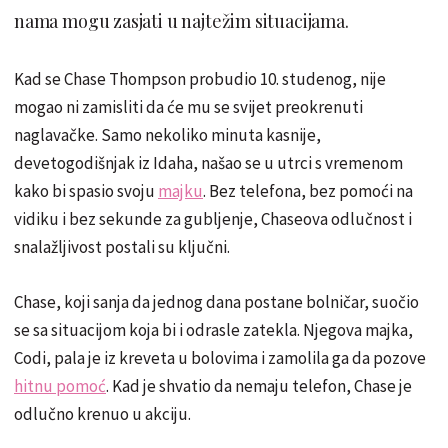
nama mogu zasjati u najtežim situacijama.
Kad se Chase Thompson probudio 10. studenog, nije
mogao ni zamisliti da će mu se svijet preokrenuti
naglavačke. Samo nekoliko minuta kasnije,
devetogodišnjak iz Idaha, našao se u utrci s vremenom
kako bi spasio svoju
majku
. Bez telefona, bez pomoći na
vidiku i bez sekunde za gubljenje, Chaseova odlučnost i
snalažljivost postali su ključni.
Chase, koji sanja da jednog dana postane bolničar, suočio
se sa situacijom koja bi i odrasle zatekla. Njegova majka,
Codi, pala je iz kreveta u bolovima i zamolila ga da pozove
hitnu pomoć
. Kad je shvatio da nemaju telefon, Chase je
odlučno krenuo u akciju.