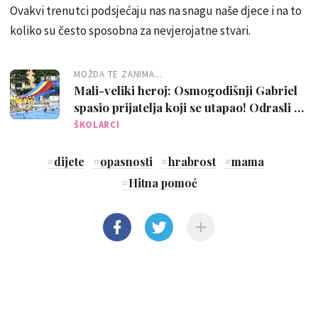
Ovakvi trenutci podsjećaju nas na snagu naše djece i na to
koliko su često sposobna za nevjerojatne stvari.
MOŽDA TE ZANIMA...
Mali-veliki heroj: Osmogodišnji Gabriel
spasio prijatelja koji se utapao! Odrasli su
mislili da se igraju…
ŠKOLARCI
#
dijete
#
opasnosti
#
hrabrost
#
mama
#
Hitna pomoć