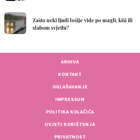
ARHIVA
KONTAKT
OGLAŠAVANJE
IMPRESSUM
POLITIKA KOLAČIĆA
UVJETI KORIŠTENJA
PRIVATNOST