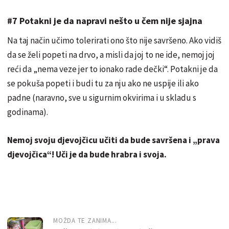
#7 Potakni je da napravi nešto u čem nije sjajna
Na taj način učimo tolerirati ono što nije savršeno. Ako vidiš
da se želi popeti na drvo, a misli da joj to ne ide, nemoj joj
reći da „nema veze jer to ionako rade dečki“. Potakni je da
se pokuša popeti i budi tu za nju ako ne uspije ili ako
padne (naravno, sve u sigurnim okvirima i u skladu s
godinama).
Nemoj svoju djevojčicu učiti da bude savršena i „prava
djevojčica“! Uči je da bude hrabra i svoja.
MOŽDA TE ZANIMA...