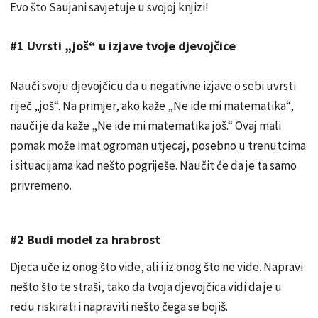
Evo što Saujani savjetuje u svojoj knjizi!
#1 Uvrsti „još“ u izjave tvoje djevojčice
Nauči svoju djevojčicu da u negativne izjave o sebi uvrsti
riječ „još“. Na primjer, ako kaže „Ne ide mi matematika“,
nauči je da kaže „Ne ide mi matematika još.“ Ovaj mali
pomak može imat ogroman utjecaj, posebno u trenutcima
i situacijama kad nešto pogriješe. Naučit će da je ta samo
privremeno.
#2 Budi model za hrabrost
Djeca uče iz onog što vide, ali i iz onog što ne vide. Napravi
nešto što te straši, tako da tvoja djevojčica vidi da je u
redu riskirati i napraviti nešto čega se bojiš.