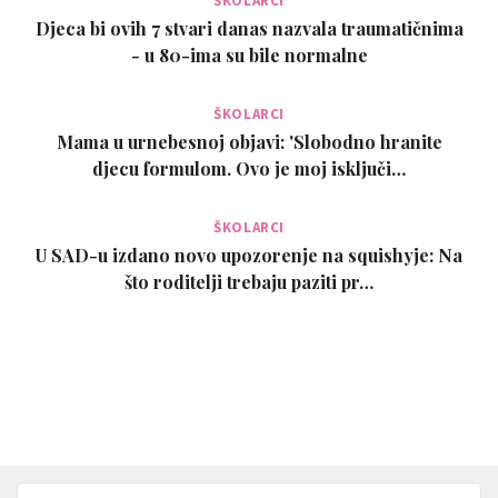
ŠKOLARCI
Djeca bi ovih 7 stvari danas nazvala traumatičnima
- u 80-ima su bile normalne
ŠKOLARCI
Mama u urnebesnoj objavi: 'Slobodno hranite
djecu formulom. Ovo je moj isključi…
ŠKOLARCI
U SAD-u izdano novo upozorenje na squishyje: Na
što roditelji trebaju paziti pr…