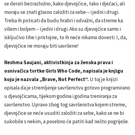
se derati bezrazložno, kako djevojčice, tako i dječaci, ali
moraju se znati glasno založiti za sebe – i jedni i drugi.
Treba ih poticati da budu hrabri i odvažni, da streme ka
višem i boljem – i jedni i drugi. Ako su djevojčice samo i
isključivo tihe i pristojne, to ih neće nikamo dovesti. I, da,
djevojčice ne moraju biti savršene!
Reshma Saujani, aktivistkinja za ženska prava i
osnivačica tvrtke Girls Who Code, napisala je knjigu
koju je nazvala „Brave, Not Perfect“.
U toj je knjizi
opisala da je stremljenje savršenstvu gotovo programirano
u djevojčicama, tijekom godina i godina treniranja za
savršenstvo. Upravo zbog tog savršenstva kojem streme,
djevojčice se neće usuditi založiti za sebe, kako se ne bi
sukobile s nekim, a posebno će patiti kad nešto pogriješe.