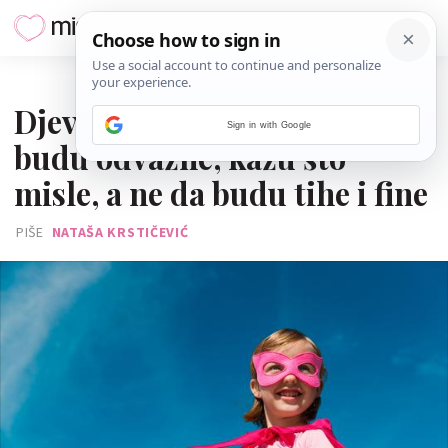
08. VELJAČE 2023.
Djevojčice moramo učiti da
Sign in with Google
budu odvažne, kažu što
misle, a ne da budu tihe i fine
PIŠE
NATAŠA KRSTIČEVIĆ