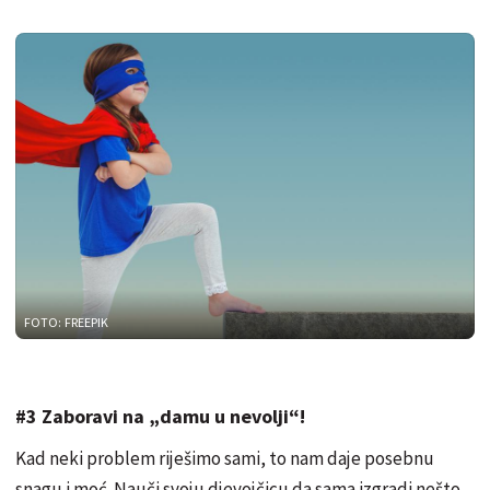
FOTO: FREEPIK
#3 Zaboravi na „damu u nevolji“!
Kad neki problem riješimo sami, to nam daje posebnu
snagu i moć. Nauči svoju djevojčicu da sama izgradi nešto,