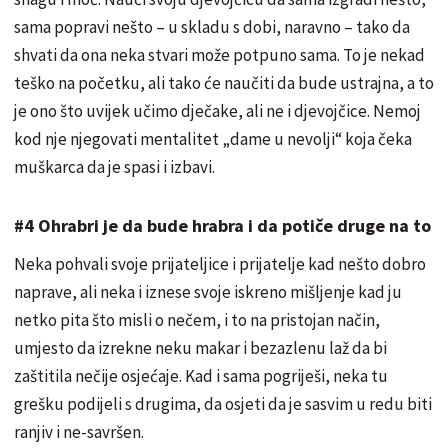
sama popravi nešto – u skladu s dobi, naravno – tako da
shvati da ona neka stvari može potpuno sama. To je nekad
teško na početku, ali tako će naučiti da bude ustrajna, a to
je ono što uvijek učimo dječake, ali ne i djevojčice. Nemoj
kod nje njegovati mentalitet „dame u nevolji“ koja čeka
muškarca da je spasi i izbavi.
#4 Ohrabri je da bude hrabra i da potiče druge na to
Neka pohvali svoje prijateljice i prijatelje kad nešto dobro
naprave, ali neka i iznese svoje iskreno mišljenje kad ju
netko pita što misli o nečem, i to na pristojan način,
umjesto da izrekne neku makar i bezazlenu laž da bi
zaštitila nečije osjećaje. Kad i sama pogriješi, neka tu
grešku podijeli s drugima, da osjeti da je sasvim u redu biti
ranjiv i ne-savršen.