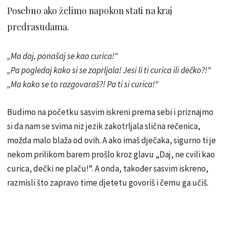
Posebno ako želimo napokon stati na kraj
predrasudama.
„Ma daj, ponašaj se kao curica!“
„Pa pogledaj kako si se zaprljala! Jesi li ti curica ili dečko?!“
„Ma kako se to razgovaraš?! Pa ti si curica!“
Budimo na početku sasvim iskreni prema sebi i priznajmo
si da nam se svima niz jezik zakotrljala slična rečenica,
možda malo blaža od ovih. A ako imaš dječaka, sigurno ti je
nekom prilikom barem prošlo kroz glavu „Daj, ne cvili kao
curica, dečki ne plaču!“. A onda, također sasvim iskreno,
razmisli što zapravo time djetetu govoriš i čemu ga učiš.