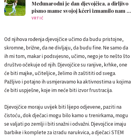
Međunarodni je dan djevojčica, a dirljivo
pismo mame svojoj kćeri izmamilo nam je
osmijeh na lice
VRTIĆ
Od njihova rođenja djevojčice učimo da budu pristojne,
skromne, brižne, da ne divljaju, da budu fine. Ne samo da
ih mi tom, makar i podsvjesno, učimo, nego je to nešto što
društvo očekuje od njih. Djevojčice su ranjive, krhke, one
će biti majke, učiteljice, želimo ih zaštititi od svega.
Pažljivo i potajno ih usmjeravamo ka aktivnostima u kojima
će biti uspješne, koje im neće biti izvor frustracija.
Djevojčice moraju uvijek biti lijepo odjevene, paziti na
čistoću, dok dječaci mogu bilo kamo u trenirkama, mogu
se valjati po zemlji i biti snažni i odvažni. Djevojčice imaju
barbike i komplete za izradu narukvica, a dječaci STEM