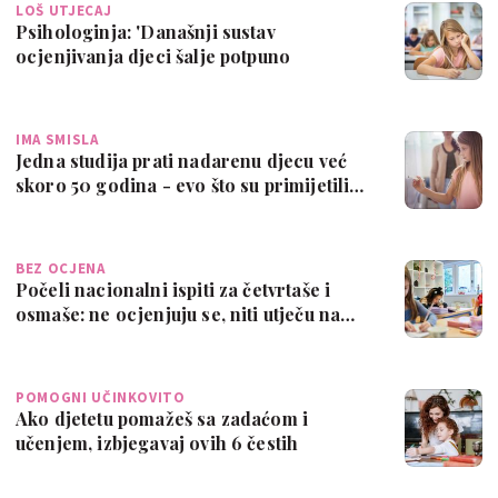
LOŠ UTJECAJ
Psihologinja: 'Današnji sustav
ocjenjivanja djeci šalje potpuno
pogrešne poruke'
IMA SMISLA
Jedna studija prati nadarenu djecu već
skoro 50 godina - evo što su primijetili…
BEZ OCJENA
Počeli nacionalni ispiti za četvrtaše i
osmaše: ne ocjenjuju se, niti utječu na…
POMOGNI UČINKOVITO
Ako djetetu pomažeš sa zadaćom i
učenjem, izbjegavaj ovih 6 čestih
grešaka