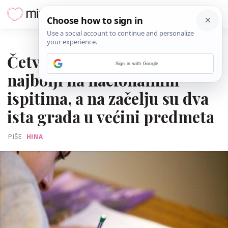
17. LISTOPADA 2025.
Četvrtaši iz Zaprešića
Sign in with Google
najbolji na nacionalnim
ispitima, a na začelju su dva
ista grada u većini predmeta
PIŠE
HINA