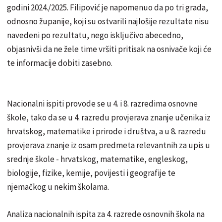
godini 2024./2025. Filipović je napomenuo da po tri grada,
odnosno županije, koji su ostvarili najlošije rezultate nisu
navedeni po rezultatu, nego isključivo abecedno,
objasnivši da ne žele time vršiti pritisak na osnivače koji će
te informacije dobiti zasebno.
Nacionalni ispiti provode se u 4. i 8. razredima osnovne
škole, tako da se u 4. razredu provjerava znanje učenika iz
hrvatskog, matematike i prirode i društva, a u 8. razredu
provjerava znanje iz osam predmeta relevantnih za upis u
srednje škole - hrvatskog, matematike, engleskog,
biologije, fizike, kemije, povijesti i geografije te
njemačkog u nekim školama.
Analiza nacionalnih ispita za 4. razrede osnovnih škola na