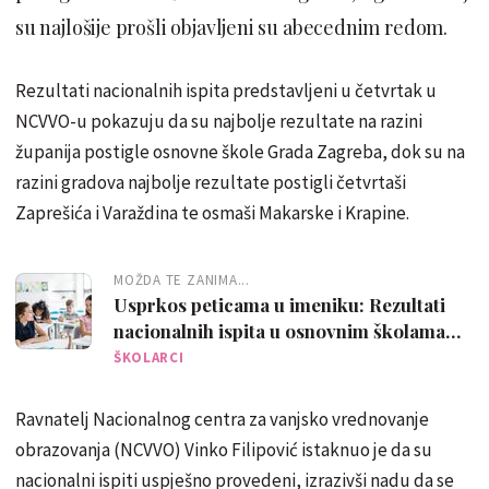
su najlošije prošli objavljeni su abecednim redom.
Rezultati nacionalnih ispita predstavljeni u četvrtak u
NCVVO-u pokazuju da su najbolje rezultate na razini
županija postigle osnovne škole Grada Zagreba, dok su na
razini gradova najbolje rezultate postigli četvrtaši
Zaprešića i Varaždina te osmaši Makarske i Krapine.
MOŽDA TE ZANIMA...
Usprkos peticama u imeniku: Rezultati
nacionalnih ispita u osnovnim školama
lošiji nego lani
ŠKOLARCI
Ravnatelj Nacionalnog centra za vanjsko vrednovanje
obrazovanja (NCVVO) Vinko Filipović istaknuo je da su
nacionalni ispiti uspješno provedeni, izrazivši nadu da se