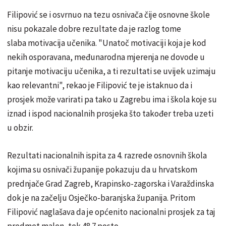
Filipović se i osvrnuo na tezu osnivača čije osnovne škole
nisu pokazale dobre rezultate da je razlog tome
slaba motivacija učenika. "Unatoč motivaciji koja je kod
nekih osporavana, međunarodna mjerenja ne dovode u
pitanje motivaciju učenika, a ti rezultati se uvijek uzimaju
kao relevantni", rekao je Filipović te je istaknuo da i
prosjek može varirati pa tako u Zagrebu ima i škola koje su
iznad i ispod nacionalnih prosjeka što također treba uzeti
u obzir.
Rezultati nacionalnih ispita za 4. razrede osnovnih škola
kojima su osnivači županije pokazuju da u hrvatskom
prednjače Grad Zagreb, Krapinsko-zagorska i Varaždinska
dok je na začelju Osječko-baranjska županija. Pritom
Filipović naglašava da je općenito nacionalni prosjek za taj
predmet malen, tek 48.7 posto.