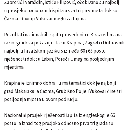
Zaprešić i Varaždin, ističe Filipović, očekivano su najbolji i
u prosjeku nacionalnih ispita u sva tri predmeta dok su
Čazma, Rovinj i Vukovar među zadnjima.
Rezultati nacionalnih ispita provedenih u 8. razredima na
razini gradova pokazuju da su Krapina, Zagreb i Dubrovnik
najbolji u hrvatskom jeziku s između 60 i 65 posto
riješenosti dok su Labin, Poreč i Umag na posljednjim
mjestima.
Krapina je iznimno dobra i u matematici dok je najbolji
grad Makarska, a Čazma, Grubišno Polje i Vukovar čine tri
posljednja mjesta u ovom području.
Nacionalni prosjek riješenosti ispita iz engleskog je 66
posto, a iznad tog prosjeka odnosno prva tri grada su