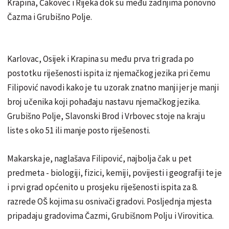
Krapina, Čakovec i Rijeka dok su među zadnjima ponovno
Čazma i Grubišno Polje.
Karlovac, Osijek i Krapina su među prva tri grada po
postotku riješenosti ispita iz njemačkog jezika pri čemu
Filipović navodi kako je tu uzorak znatno manji jer je manji
broj učenika koji pohađaju nastavu njemačkog jezika.
Grubišno Polje, Slavonski Brod i Vrbovec stoje na kraju
liste s oko 51 ili manje posto riješenosti.
Makarska je, naglašava Filipović, najbolja čak u pet
predmeta - biologiji, fizici, kemiji, povijesti i geografiji te je
i prvi grad općenito u prosjeku riješenosti ispita za 8.
razrede OŠ kojima su osnivači gradovi. Posljednja mjesta
pripadaju gradovima Čazmi, Grubišnom Polju i Virovitica.