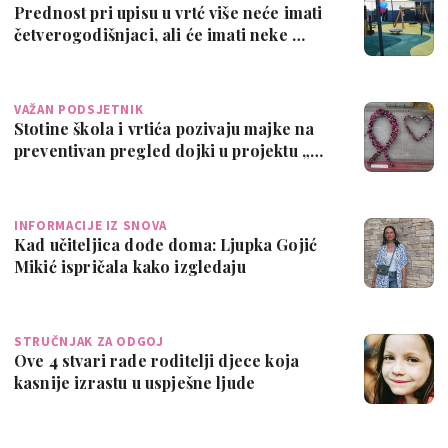
Prednost pri upisu u vrtć više neće imati
četverogodišnjaci, ali će imati neke …
VAŽAN PODSJETNIK
Stotine škola i vrtića pozivaju majke na
preventivan pregled dojki u projektu „…
INFORMACIJE IZ SNOVA
Kad učiteljica dođe doma: Ljupka Gojić
Mikić ispričala kako izgledaju
informaci…
STRUČNJAK ZA ODGOJ
Ove 4 stvari rade roditelji djece koja
kasnije izrastu u uspješne ljude