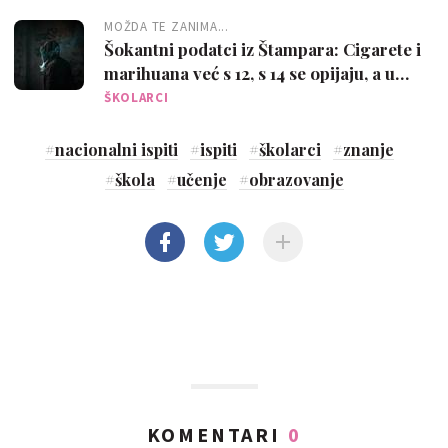
MOŽDA TE ZANIMA...
Šokantni podatci iz Štampara: Cigarete i
marihuana već s 12, s 14 se opijaju, a u
srednjoj - kokain
ŠKOLARCI
#
nacionalni ispiti
#
ispiti
#
školarci
#
znanje
#
škola
#
učenje
#
obrazovanje
KOMENTARI
0