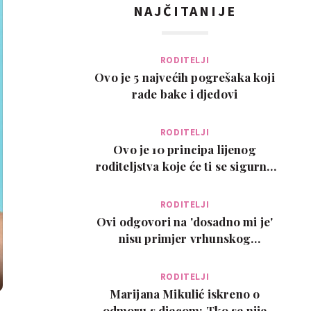
NAJČITANIJE
RODITELJI
Ovo je 5 najvećih pogrešaka koji
rade bake i djedovi
RODITELJI
Ovo je 10 principa lijenog
roditeljstva koje će ti se sigurno
svidjeti
RODITELJI
Ovi odgovori na 'dosadno mi je'
nisu primjer vrhunskog
roditeljstva, ali su zab…
RODITELJI
Marijana Mikulić iskreno o
odmoru s djecom: Tko se nije