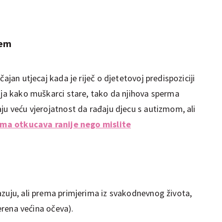
jem
ajan utjecaj kada je riječ o djetetovoj predispoziciji
enja kako muškarci stare, tako da njihova sperma
ju veću vjerojatnost da rađaju djecu s autizmom, ali
ima otkucava ranije nego mislite
azuju, ali prema primjerima iz svakodnevnog života,
jerena većina očeva).