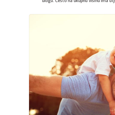
ulogu. Često na ukupnu visinu ima ut