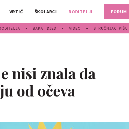
VRTIĆ
ŠKOLARCI
RODITELJI
FORUM
RODITELJA
BAKA I DJED
VIDEO
STRUČNJACI PIŠU
je nisi znala da
ju od očeva