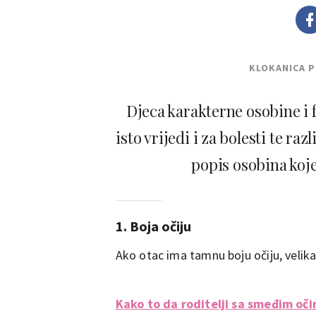
KLOKANICA 
Djeca karakterne osobine i fi
isto vrijedi i za bolesti te ra
popis osobina koje
1. Boja očiju
Ako otac ima tamnu boju očiju, velika 
Kako to da roditelji sa smeđim oč