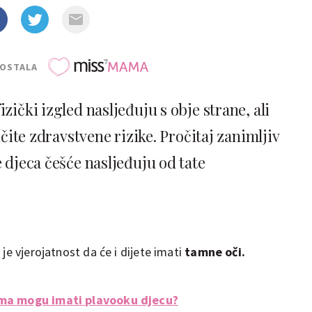
POSTALA
zički izgled nasljeđuju s obje strane, ali
zličite zdravstvene rizike. Pročitaj zanimljiv
 djeca češće nasljeđuju od tate
je vjerojatnost da će i dijete imati
tamne oči.
ima mogu imati plavooku djecu?