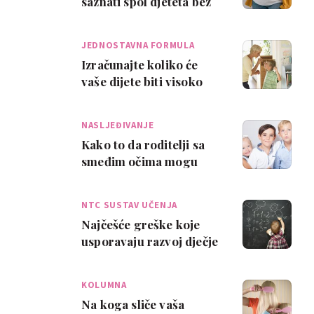
saznati spol djeteta bez
ultrazvuka
JEDNOSTAVNA FORMULA
Izračunajte koliko će
vaše dijete biti visoko
NASLJEĐIVANJE
Kako to da roditelji sa
smeđim očima mogu
imati plavooku djecu?
NTC SUSTAV UČENJA
Najčešće greške koje
usporavaju razvoj dječje
inteligencije
KOLUMNA
Na koga sliče vaša