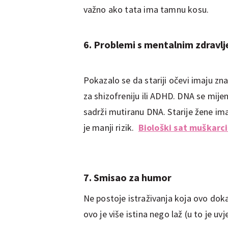
važno ako tata ima tamnu kosu.
6. Problemi s mentalnim zdravl
Pokazalo se da stariji očevi imaju znač
za shizofreniju ili ADHD. DNA se mij
sadrži mutiranu DNA. Starije žene ima
je manji rizik.
Biološki sat muškarc
7. Smisao za humor
Ne postoje istraživanja koja ovo dok
ovo je više istina nego laž (u to je uv