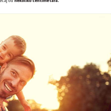
jecaj od
nekoliko centimetara.