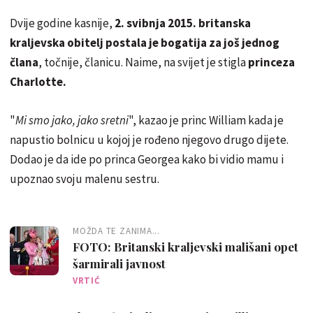
Dvije godine kasnije,
2. svibnja 2015. britanska
kraljevska obitelj postala je bogatija za još jednog
člana
, točnije, članicu. Naime, na svijet je stigla
princeza
Charlotte.
"
Mi smo jako, jako sretni
", kazao je princ William kada je
napustio bolnicu u kojoj je rođeno njegovo drugo dijete.
Dodao je da ide po princa Georgea kako bi vidio mamu i
upoznao svoju malenu sestru.
MOŽDA TE ZANIMA...
FOTO: Britanski kraljevski mališani opet
šarmirali javnost
VRTIĆ