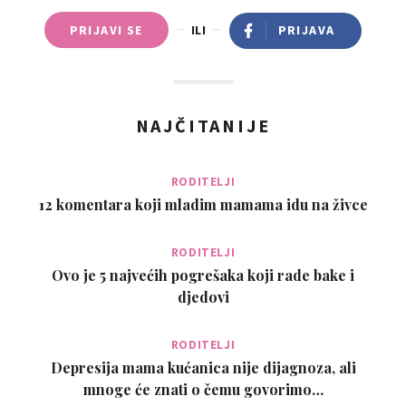
PRIJAVI SE
ILI
PRIJAVA
NAJČITANIJE
RODITELJI
12 komentara koji mladim mamama idu na živce
RODITELJI
Ovo je 5 najvećih pogrešaka koji rade bake i
djedovi
RODITELJI
Depresija mama kućanica nije dijagnoza, ali
mnoge će znati o čemu govorimo…