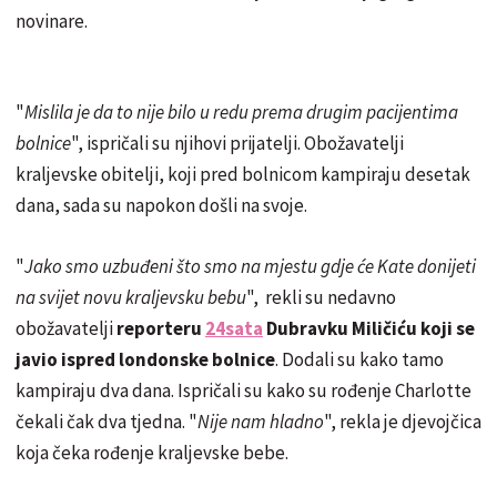
novinare.
"
Mislila je da to nije bilo u redu prema drugim pacijentima
bolnice
", ispričali su njihovi prijatelji. Obožavatelji
kraljevske obitelji, koji pred bolnicom kampiraju desetak
dana, sada su napokon došli na svoje.
"
Jako smo uzbuđeni što smo na mjestu gdje će Kate donijeti
na svijet novu kraljevsku bebu
", rekli su nedavno
obožavatelji
reporteru
24sata
Dubravku Miličiću koji se
javio ispred londonske bolnice
. Dodali su kako tamo
kampiraju dva dana. Ispričali su kako su rođenje Charlotte
čekali čak dva tjedna. "
Nije nam hladno
", rekla je djevojčica
koja čeka rođenje kraljevske bebe.