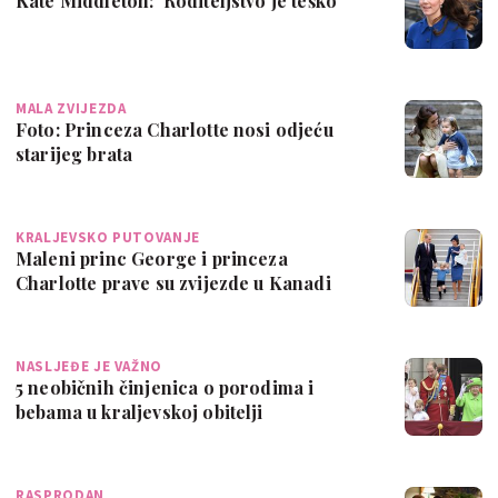
Kate Middleton: 'Roditeljstvo je teško'
MALA ZVIJEZDA
Foto: Princeza Charlotte nosi odjeću
starijeg brata
KRALJEVSKO PUTOVANJE
Maleni princ George i princeza
Charlotte prave su zvijezde u Kanadi
NASLJEĐE JE VAŽNO
5 neobičnih činjenica o porodima i
bebama u kraljevskoj obitelji
RASPRODAN