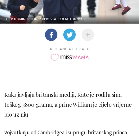
FOTO: DOMINIC LIPINSKI/PRESS ASSOCIATION/PIXSELL
KLOKANICA POSTALA
Kako javljaju britanski mediji, Kate je rodila sina
teškog 3800 grama, a princ William je cijelo vrijeme
bio uz nju
Vojvotkinju od Cambridgea i suprugu britanskog princa