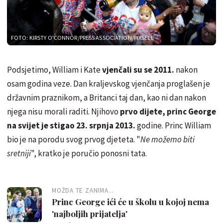
FOTO: KIRSTY O'CONNOR/PRESS ASSOCIATION/PIXSELL
Podsjetimo, William i Kate
vjenčali su se 2011.
nakon
osam godina veze. Dan kraljevskog vjenčanja proglašen je
državnim praznikom, a Britanci taj dan, kao ni dan nakon
njega nisu morali raditi. Njihovo
prvo dijete, princ George
na svijet je stigao 23. srpnja 2013.
godine. Princ William
bio je na porodu svog prvog djeteta. "
Ne možemo biti
sretniji
", kratko je poručio ponosni tata.
MOŽDA TE ZANIMA...
Princ George ići će u školu u kojoj nema
'najboljih prijatelja'