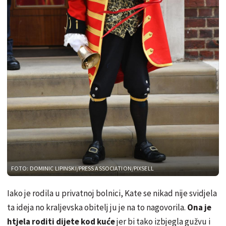
FOTO: DOMINIC LIPINSKI/PRESS ASSOCIATION/PIXSELL
Iako je rodila u privatnoj bolnici, Kate se nikad nije svidjela
ta ideja no kraljevska obitelj ju je na to nagovorila.
Ona je
htjela roditi dijete kod kuće
jer bi tako izbjegla gužvu i