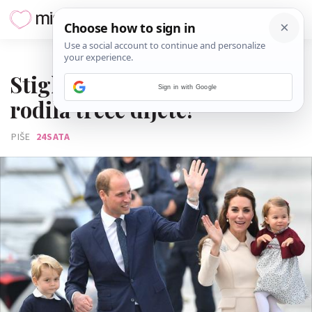
23. TRAVNJA 2018.
Stigla kraljevska beba: Kate
Sign in with Google
rodila treće dijete!
PIŠE
24SATA