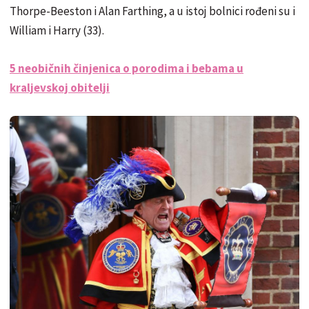
Thorpe-Beeston i Alan Farthing, a u istoj bolnici rođeni su i
William i Harry (33).
5 neobičnih činjenica o porodima i bebama u
kraljevskoj obitelji