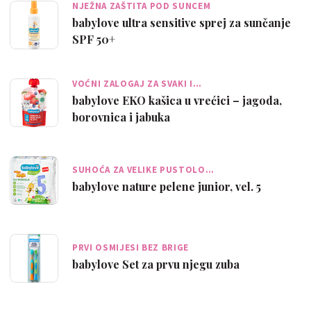
NJEŽNA ZAŠTITA POD SUNCEM
babylove ultra sensitive sprej za sunčanje
SPF 50+
VOĆNI ZALOGAJ ZA SVAKI I…
babylove EKO kašica u vrećici – jagoda,
borovnica i jabuka
SUHOĆA ZA VELIKE PUSTOLO…
babylove nature pelene junior, vel. 5
PRVI OSMIJESI BEZ BRIGE
babylove Set za prvu njegu zuba