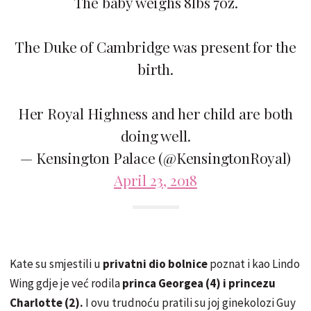
The baby weighs 8lbs 7oz.
The Duke of Cambridge was present for the
birth.
Her Royal Highness and her child are both
doing well.
— Kensington Palace (@KensingtonRoyal)
April 23, 2018
Kate su smjestili u
privatni dio bolnice
poznat i kao Lindo
Wing gdje je već rodila
princa Georgea (4) i princezu
Charlotte (2).
I ovu trudnoću pratili su joj ginekolozi Guy