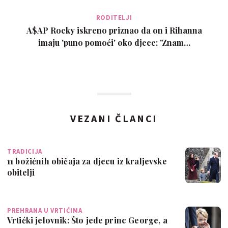
RODITELJI
A$AP Rocky iskreno priznao da on i Rihanna
imaju 'puno pomoći' oko djece: 'Znam…
VEZANI ČLANCI
TRADICIJA
11 božićnih običaja za djecu iz kraljevske
obitelji
PREHRANA U VRTIĆIMA
Vrtićki jelovnik: Što jede princ George, a