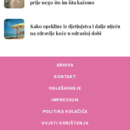
ARHIVA
KONTAKT
OGLAŠAVANJE
IMPRESSUM
POLITIKA KOLAČIĆA
UVJETI KORIŠTENJA