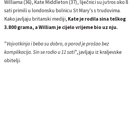
Williama (36), Kate Middleton (37), liječnici su jutros oko 8
sati primili u londonsku bolnicu St Mary's s trudovima.
Kako javljaju britanski mediji,
Kate je rodila sina teškog
3.800 grama, a William je cijelo vrijeme bio uz nju.
"
Vojvotkinja i beba su dobro, a porod je prošao bez
komplikacija. Sin se rodio u 11 sati
", javljaju iz kraljevske
obitelji.