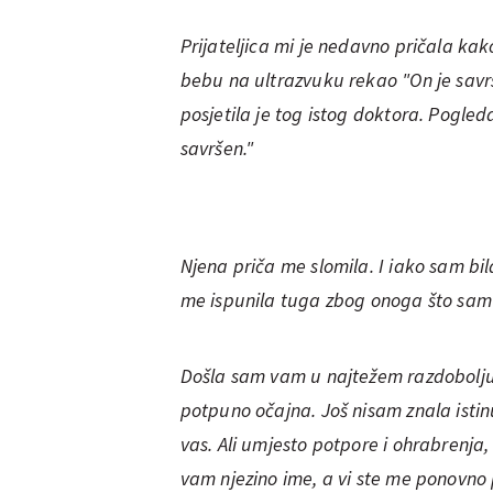
Prijateljica mi je nedavno pričala kak
bebu na ultrazvuku rekao "On je savr
posjetila je tog istog doktora. Pogle
savršen."
Njena priča me slomila. I iako sam bil
me ispunila tuga zbog onoga što sam ja
Došla sam vam u najtežem razdobolju 
potpuno očajna. Još nisam znala istin
vas. Ali umjesto potpore i ohrabrenja
vam njezino ime, a vi ste me ponovno p