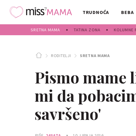
TRUDNOĆA
BEBA
SRETNA MAMA
TATINA ZONA
KOLUMNE 
RODITELJI
SRETNA MAMA
Pismo mame lij
mi da pobacim,
savršeno'
PIŠE
24SATA
10. LIPNJA 2016.