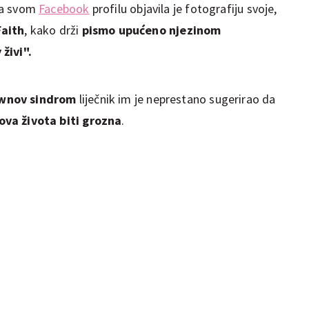
 Na svom
Facebook
profilu objavila je fotografiju svoje,
Faith
, kako drži
pismo upućeno njezinom
 živi".
wnov sindrom
liječnik im je neprestano sugerirao da
ova života biti grozna
.