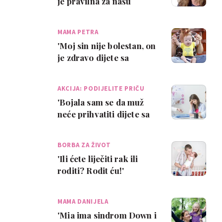
je pravilna za našu
obitelj'
MAMA PETRA
'Moj sin nije bolestan, on
je zdravo dijete sa
sindromom Down'
AKCIJA: PODIJELITE PRIČU
'Bojala sam se da muž
neće prihvatiti dijete sa
sindromom Down'
BORBA ZA ŽIVOT
'Ili ćete liječiti rak ili
roditi? Rodit ću!'
MAMA DANIJELA
'Mia ima sindrom Down i