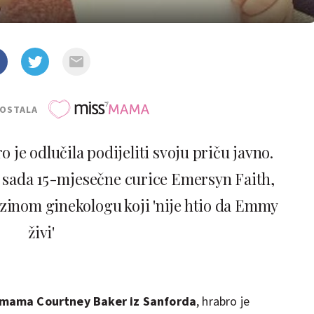
POSTALA
je odlučila podijeliti svoju priču javno.
e, sada 15-mjesečne curice Emersyn Faith,
zinom ginekologu koji 'nije htio da Emmy
živi'
mama Courtney Baker iz Sanforda
, hrabro je