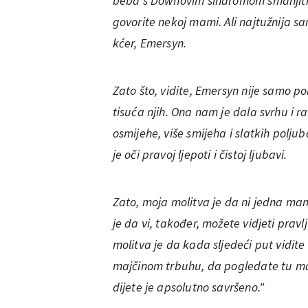
beba s Downovim sindromom smanjiti k
govorite nekoj mami. Ali najtužnija s
kćer, Emersyn.
Zato što, vidite, Emersyn nije samo po
tisuća njih. Ona nam je dala svrhu i r
osmijehe, više smijeha i slatkih polju
je oči pravoj ljepoti i čistoj ljubavi.
Zato, moja molitva je da ni jedna ma
je da vi, također, možete vidjeti pravl
molitva je da kada sljedeći put vidi
majčinom trbuhu, da pogledate tu majk
dijete je apsolutno savršeno."