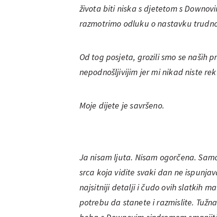
života biti niska s djetetom s Downov
razmotrimo odluku o nastavku trudn
Od tog posjeta, grozili smo se naših p
nepodnošljivijim jer mi nikad niste rekl
Moje dijete je savršeno.
Ja nisam ljuta. Nisam ogorčena. Sam
srca koja vidite svaki dan ne ispunj
najsitniji detalji i čudo ovih slatkih m
potrebu da stanete i razmislite. Tužna