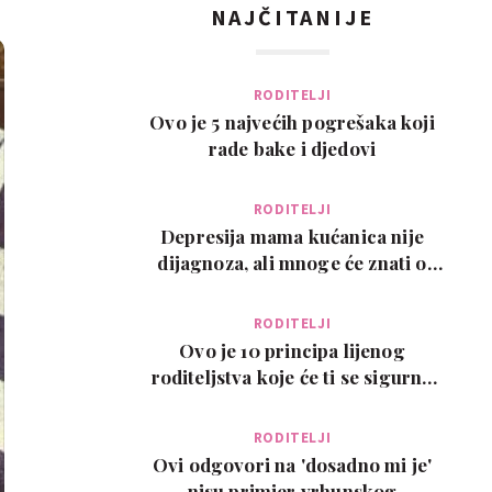
NAJČITANIJE
RODITELJI
Ovo je 5 najvećih pogrešaka koji
rade bake i djedovi
RODITELJI
Depresija mama kućanica nije
dijagnoza, ali mnoge će znati o
čemu govorimo…
RODITELJI
Ovo je 10 principa lijenog
roditeljstva koje će ti se sigurno
svidjeti
RODITELJI
Ovi odgovori na 'dosadno mi je'
nisu primjer vrhunskog