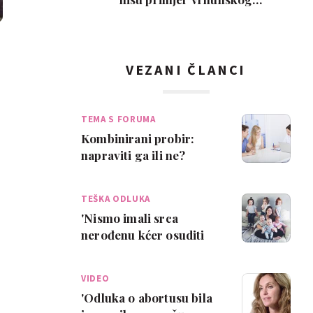
roditeljstva, ali su zab…
VEZANI ČLANCI
TEMA S FORUMA
Kombinirani probir:
napraviti ga ili ne?
TEŠKA ODLUKA
'Nismo imali srca
nerođenu kćer osuditi
na smrt'
VIDEO
'Odluka o abortusu bila