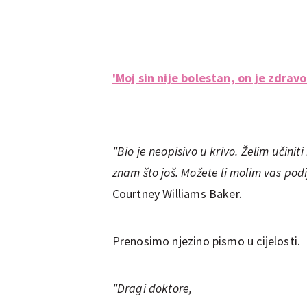
'Moj sin nije bolestan, on je zdra
"Bio je neopisivo u krivo. Želim učini
znam što još. Možete li molim vas podij
Courtney Williams Baker.
Prenosimo njezino pismo u cijelosti.
"Dragi doktore,