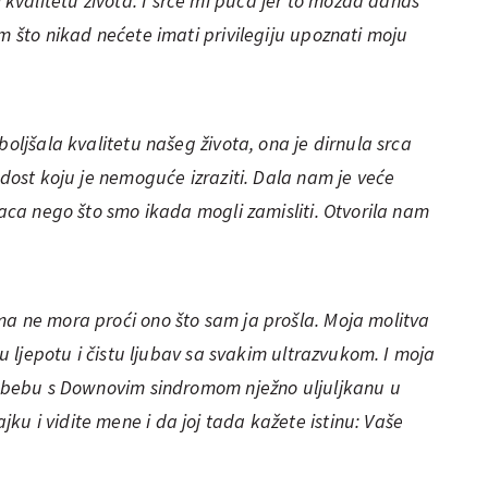
valitetu života. I srce mi puca jer to možda danas
am što nikad nećete imati privilegiju upoznati moju
boljšala kvalitetu našeg života, ona je dirnula srca
adost koju je nemoguće izraziti. Dala nam je veće
baca nego što smo ikada mogli zamisliti. Otvorila nam
ma ne mora proći ono što sam ja prošla. Moja molitva
ju ljepotu i čistu ljubav sa svakim ultrazvukom. I moja
te bebu s Downovim sindromom nježno uljuljkanu u
u i vidite mene i da joj tada kažete istinu: Vaše