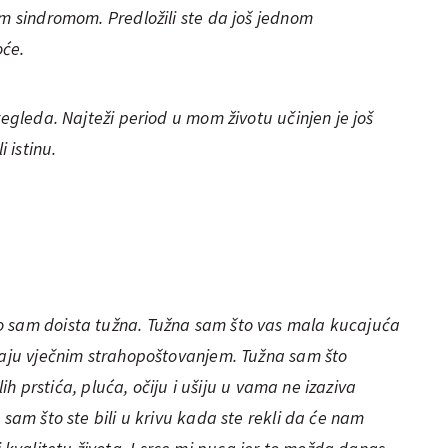
im sindromom. Predložili ste da još jednom
oće.
regleda. Najteži period u mom životu učinjen je još
i istinu.
o sam doista tužna. Tužna sam što vas mala kucajuća
avaju vječnim strahopoštovanjem. Tužna sam što
alih prstića, pluća, očiju i ušiju u vama ne izaziva
 sam što ste bili u krivu kada ste rekli da će nam