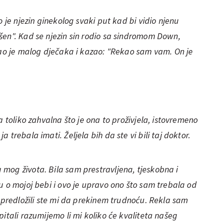
o je njezin ginekolog svaki put kad bi vidio njenu
šen". Kad se njezin sin rodio sa sindromom Down,
dao je malog dječaka i kazao: "Rekao sam vam. On je
a toliko zahvalna što je ona to proživjela, istovremeno
 trebala imati. Željela bih da ste vi bili taj doktor.
mog života. Bila sam prestravljena, tjeskobna i
u o mojoj bebi i ovo je upravo ono što sam trebala od
, predložili ste mi da prekinem trudnoću. Rekla sam
itali razumijemo li mi koliko će kvaliteta našeg