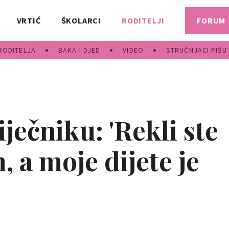
VRTIĆ
ŠKOLARCI
RODITELJI
FORUM
RODITELJA
BAKA I DJED
VIDEO
STRUČNJACI PIŠU
ečniku: 'Rekli ste
 a moje dijete je