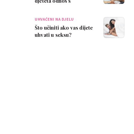
djeteta odnos s
partnerom?
UHVAĆENI NA DJELU
Što učiniti ako vas dijete
uhvati u seksu?