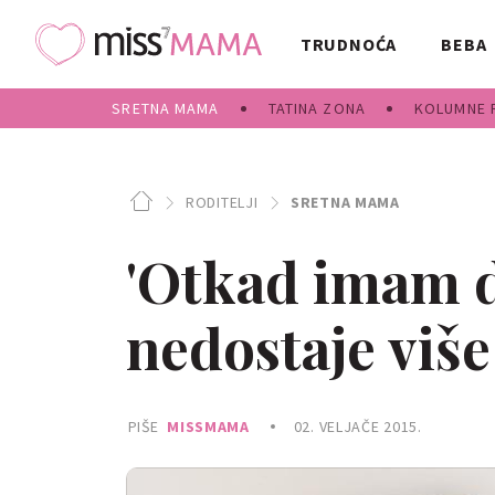
TRUDNOĆA
BEBA
SRETNA MAMA
TATINA ZONA
KOLUMNE 
RODITELJI
SRETNA MAMA
'Otkad imam d
nedostaje više
PIŠE
MISSMAMA
02. VELJAČE 2015.