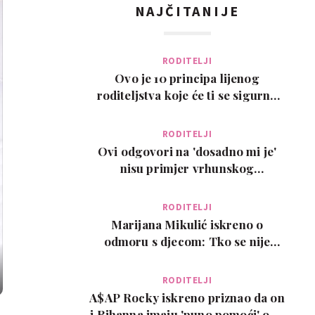
NAJČITANIJE
RODITELJI
Ovo je 10 principa lijenog
roditeljstva koje će ti se sigurno
svidjeti
RODITELJI
Ovi odgovori na 'dosadno mi je'
nisu primjer vrhunskog
roditeljstva, ali su zab…
RODITELJI
Marijana Mikulić iskreno o
odmoru s djecom: Tko se nije
poželio razvesti, pobje…
RODITELJI
A$AP Rocky iskreno priznao da on
i Rihanna imaju 'puno pomoći' oko