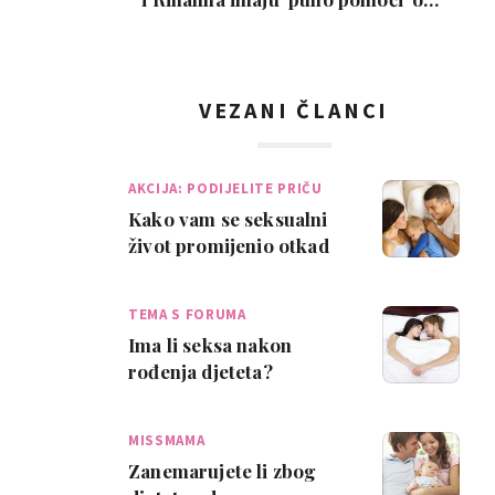
djece: 'Znam…
VEZANI ČLANCI
AKCIJA: PODIJELITE PRIČU
Kako vam se seksualni
život promijenio otkad
imate dijete?
TEMA S FORUMA
Ima li seksa nakon
rođenja djeteta?
MISSMAMA
Zanemarujete li zbog