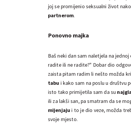
joj se promijenio seksualni život nako
partnerom
.
Ponovno majka
Baš neki dan sam naletjela na jednoj 
radite ili ne radite?" Dobar dio odgov
zaista pitam radim li nešto možda k
tabu
i kako sam na poslu u društvu po
isto tako primijetila sam da su
najgla
ili za lakši san, pa smatram da se mogu
mijenjaju
i to je dio veze, možda tr
svoje mjesto.