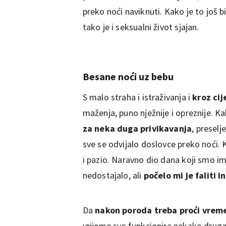
preko noći naviknuti. Kako je to još 
tako je i seksualni život sjajan.
Besane noći uz bebu
S malo straha i istraživanja i
kroz cij
maženja, puno nježnije i opreznije. K
za neka duga privikavanja
, presel
sve se odvijalo doslovce preko noći. K
i pazio. Naravno dio dana koji smo ima
nedostajalo, ali
počelo mi je faliti 
Da
nakon poroda treba proći vrem
vrijeme sve funkcionira nekako druga