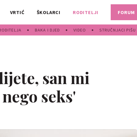
VRTIĆ
ŠKOLARCI
RODITELJI
FORUM
RODITELJA
BAKA I DJED
VIDEO
STRUČNJACI PIŠU
ijete, san mi
 nego seks'