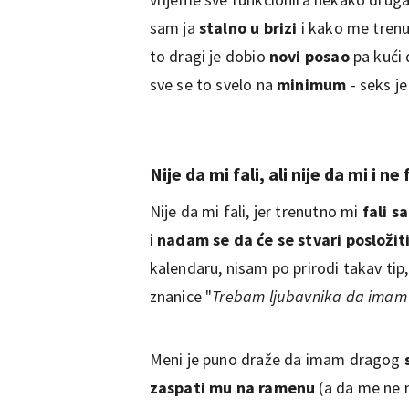
sam ja
stalno u brizi
i kako me tren
to dragi je dobio
novi posao
pa kući 
sve se to svelo na
minimum
- seks j
Nije da mi fali, ali nije da mi i ne 
Nije da mi fali, jer trenutno mi
fali s
i
nadam se da će se stvari posložit
kalendaru, nisam po prirodi takav tip, 
znanice "
Trebam ljubavnika da imam 
Meni je puno draže da imam dragog
zaspati mu na ramenu
(a da me ne