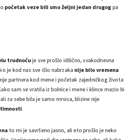
bio
početak veze bili smo željni jedan drugog
pa
elu trudnoću
je sve prošlo idilično, svakodnevna
ako je kod nas sve išlo nabrzaka
nije bilo vremena
jenje partnera kod mene i početak zajedničkog života
ako sam se vratila iz bolnice i mene i klince mazio bi
li za sebe bila je samo mrvica, blizine nije
intimnosti
.
ena
to mi je savršeno jasno, ali eto prošlo je neko
čije. Uspijevamo naći dio vremena za sebe, ali kako