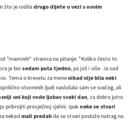
n što je rodila
drugo dijete u vezi s novim
od "maminih" stranica na pitanje: "Koliko često to
ora je bio
sedam puta tjedno
, pa još i više. Ja sad
rivo. Tema o krevetu za mene
nikad nije bila neki
prilično otvorenih ljudi naslušala sam se svačeg, ali
sniji oni koji vode ljubav svaki dan
, za dobro jutro
 pribrojiti prosječnoj cjelini. Ipak
neke se stvari
eba nekad
mali predah
da se stvari poslože natrag na