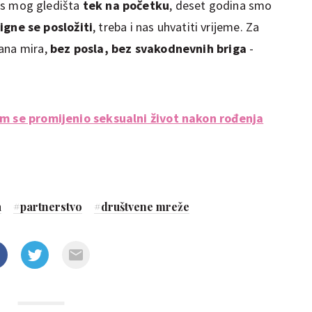
 s mog gledišta
tek na početku
, deset godina smo
igne se posložiti
, treba i nas uhvatiti vrijeme. Za
dana mira,
bez posla, bez svakodnevnih briga
-
vam se promijenio seksualni život nakon rođenja
a
#
partnerstvo
#
društvene mreže