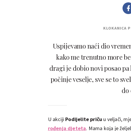
KLOKANICA 
Uspijevamo naći dio vremena 
kako me trenutno more bes
dragi je dobio novi posao pa 
počinje veselje, sve se to s
do 
U akciji
Podijelite priču
u veljači, mj
rođenja djeteta
. Mama koja je želj