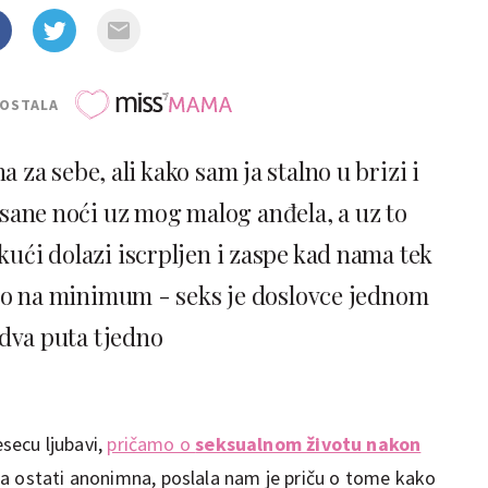
POSTALA
za sebe, ali kako sam ja stalno u brizi i
ane noći uz mog malog anđela, a uz to
kući dolazi iscrpljen i zaspe kad nama tek
velo na minimum - seks je doslovce jednom
dva puta tjedno
esecu ljubavi,
pričamo o
seksualnom životu nakon
ela ostati anonimna, poslala nam je priču o tome kako