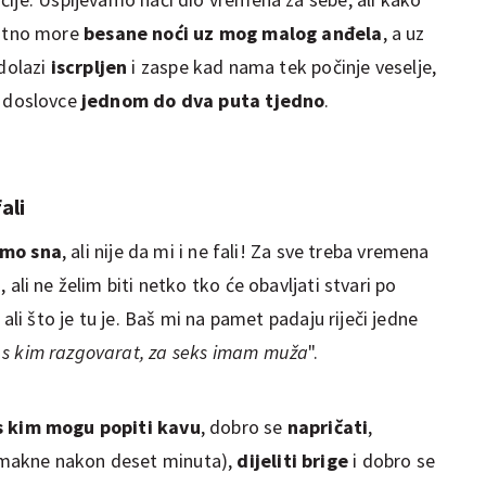
utno more
besane noći uz mog malog anđela
, a uz
dolazi
iscrpljen
i zaspe kad nama tek počinje veselje,
e doslovce
jednom do dva puta tjedno
.
fali
amo sna
, ali nije da mi i ne fali! Za sve treba vremena
i
, ali ne želim biti netko tko će obavljati stvari po
ali što je tu je. Baš mi na pamet padaju riječi jedne
s kim razgovarat, za seks imam muža
".
s kim mogu popiti kavu
, dobro se
napričati
,
 makne nakon deset minuta),
dijeliti brige
i dobro se