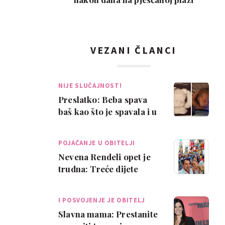
VEZANI ČLANCI
NIJE SLUČAJNOST!
Preslatko: Beba spava
baš kao što je spavala i u
trbuhu
POJAČANJE U OBITELJI
Nevena Rendeli opet je
trudna: Treće dijete
stiže u prosincu
I POSVOJENJE JE OBITELJ
Slavna mama: Prestanite