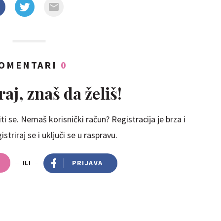
OMENTARI
0
aj, znaš da želiš!
ti se. Nemaš korisnički račun? Registracija je brza i
striraj se i uključi se u raspravu.
ILI
PRIJAVA