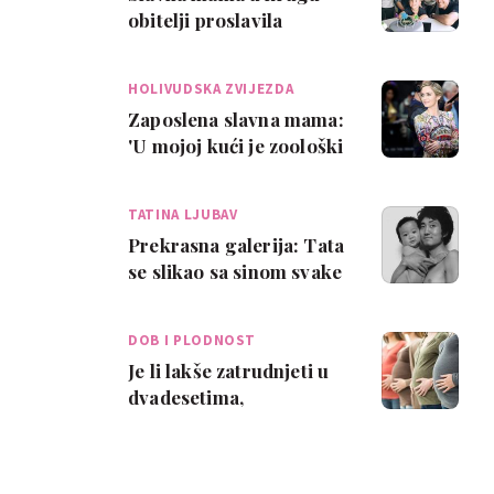
obitelji proslavila
rođendan najmlađeg
sina
HOLIVUDSKA ZVIJEZDA
Zaposlena slavna mama:
'U mojoj kući je zoološki
vrt'
TATINA LJUBAV
Prekrasna galerija: Tata
se slikao sa sinom svake
godine skoro tri
desetljeća
DOB I PLODNOST
Je li lakše zatrudnjeti u
dvadesetima,
tridesetima ili
četrdesetima?