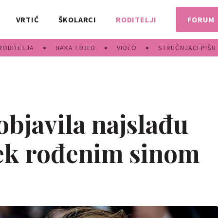
VRTIĆ
ŠKOLARCI
RODITELJI
FORUM
RODITELJA
BAKA I DJED
VIDEO
STRUČNJACI PIŠU
objavila najslađu
tek rođenim sinom