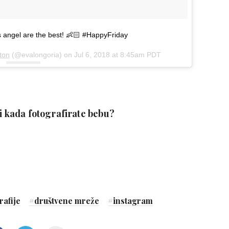
s angel are the best! 👶🏻 #HappyFriday
ton
(@evalongoria) on
Jul 6, 2018 at 8:45am PDT
ti kada fotografirate bebu?
rafije
#
društvene mreže
#
instagram