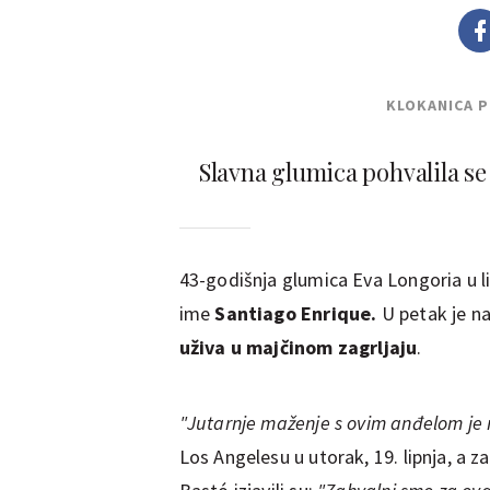
KLOKANICA 
Slavna glumica pohvalila se
43-godišnja glumica Eva Longoria u li
ime
Santiago Enrique.
U petak je na
uživa u majčinom zagrljaju
.
"Jutarnje maženje s ovim anđelom je 
Los Angelesu u utorak, 19. lipnja, a z