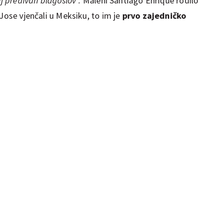
j predivan blagoslov".
Maleni Santiago Enrique rodilo
 Jose vjenčali u Meksiku, to im je
prvo zajedničko