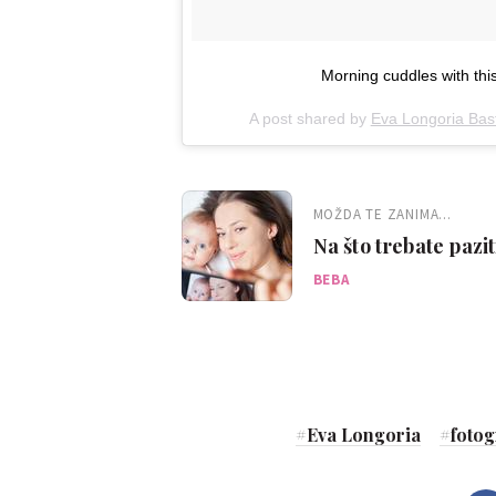
Morning cuddles with thi
A post shared by
Eva Longoria Bas
MOŽDA TE ZANIMA...
Na što trebate pazi
BEBA
#
Eva Longoria
#
fotog