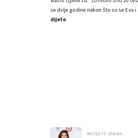
Bastó izjavili su:
"Zahvalni smo za ova
se dvije godine nakon što su se Eva i
dijete
.
MOŽDA TE ZANIMA...