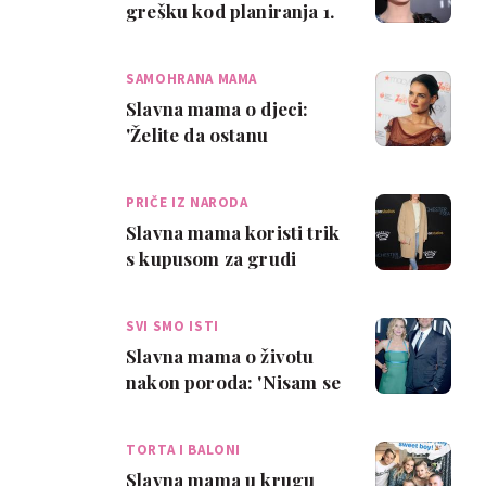
grešku kod planiranja 1.
rođendana
SAMOHRANA MAMA
Slavna mama o djeci:
'Želite da ostanu
zauvijek, a onda odu'
PRIČE IZ NARODA
Slavna mama koristi trik
s kupusom za grudi
SVI SMO ISTI
Slavna mama o životu
nakon poroda: 'Nisam se
tuširala tjedan dana'
TORTA I BALONI
Slavna mama u krugu