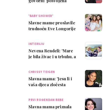
govoriti 'posvojena
djeca'
'BABY SHOWER'
Slavne mame proslavile
trudnoću Eve Longorije
ludom zabavom
INTERVJU
Nevena Rendeli: 'Mare
je bila živac i u trbuhu, a
Lea mirna beba'
CHRISSY TEIGEN
Slavna mama: 'Jesu li i
vaša djeca zločesta
prema vama?'
PRVI ROĐENDAN BEBE
Slavna mama priznala