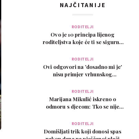
NAJČITANIJE
RODITELJI
Ovo je 10 principa lijenog
roditeljstva koje će ti se sigurno
svidjeti
RODITELJI
Ovi odgovori na 'dosadno mi je'
nisu primjer vrhunskog
roditeljstva, ali su zab…
RODITELJI
Marijana Mikulić iskreno o
odmoru s djecom: Tko se nije
poželio razvesti, pobje…
RODITELJI
Domišljati trik koji donosi spas
nakon dana na pješčanoj plaži