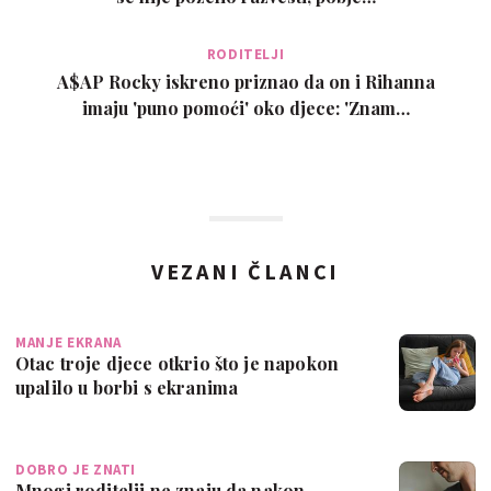
RODITELJI
A$AP Rocky iskreno priznao da on i Rihanna
imaju 'puno pomoći' oko djece: 'Znam…
VEZANI ČLANCI
MANJE EKRANA
Otac troje djece otkrio što je napokon
upalilo u borbi s ekranima
DOBRO JE ZNATI
Mnogi roditelji ne znaju da nakon