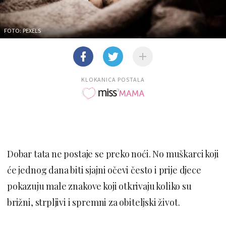
FOTO: PEXELS
KLOKANICA POSTALA
Dobar tata ne postaje se preko noći. No muškarci koji
će jednog dana biti sjajni očevi često i prije djece
pokazuju male znakove koji otkrivaju koliko su
brižni, strpljivi i spremni za obiteljski život.