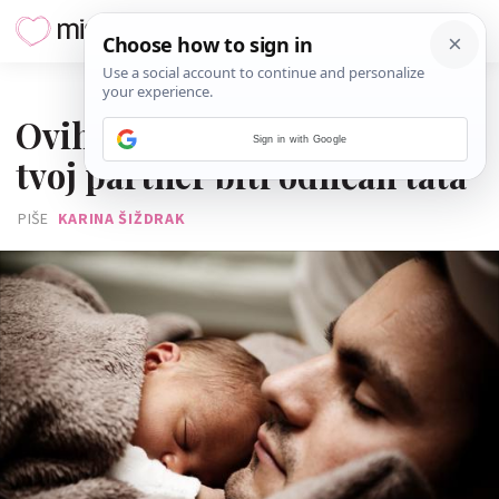
03. SRPNJA 2026.
Ovih 8 sitnica pokazuje da će
Sign in with Google
tvoj partner biti odličan tata
PIŠE
KARINA ŠIŽDRAK