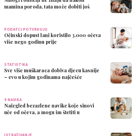
mamina poroda, tata može dobiti još
jednu vrs…
PODATCI POTVRĐUJU
Očinski dopust lani koristilo 3.000 očeva
više nego godinu prije
STATISTIKA
Sve više muškaraca dobiva djecu kasnije
– evo u kojim godinama najčešće
9 NAVIKA
Naizgled bezazlene navike koje sinovi
uče od očeva, a mogu im štetiti u
odraslo…
ISTRAŽIVANJE