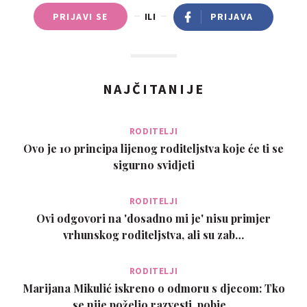
PRIJAVI SE
ILI
PRIJAVA
NAJČITANIJE
RODITELJI
Ovo je 10 principa lijenog roditeljstva koje će ti se
sigurno svidjeti
RODITELJI
Ovi odgovori na 'dosadno mi je' nisu primjer
vrhunskog roditeljstva, ali su zab…
RODITELJI
Marijana Mikulić iskreno o odmoru s djecom: Tko
se nije poželio razvesti, pobje…