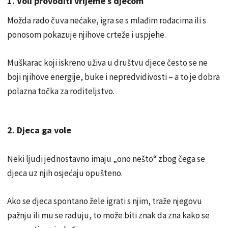
1. Voli provoditi vrijeme s djecom
Možda rado čuva nećake, igra se s mlađim rođacima ili s
ponosom pokazuje njihove crteže i uspjehe.
Muškarac koji iskreno uživa u društvu djece često se ne
boji njihove energije, buke i nepredvidivosti – a to je dobra
polazna točka za roditeljstvo.
2. Djeca ga vole
Neki ljudi jednostavno imaju „ono nešto“ zbog čega se
djeca uz njih osjećaju opušteno.
Ako se djeca spontano žele igrati s njim, traže njegovu
pažnju ili mu se raduju, to može biti znak da zna kako se