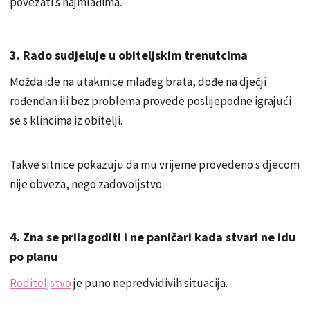
povezati s najmlađima.
3. Rado sudjeluje u obiteljskim trenutcima
Možda ide na utakmice mlađeg brata, dođe na dječji
rođendan ili bez problema provede poslijepodne igrajući
se s klincima iz obitelji.
Takve sitnice pokazuju da mu vrijeme provedeno s djecom
nije obveza, nego zadovoljstvo.
4. Zna se prilagoditi i ne paničari kada stvari ne idu
po planu
Roditeljstvo
je puno nepredvidivih situacija.