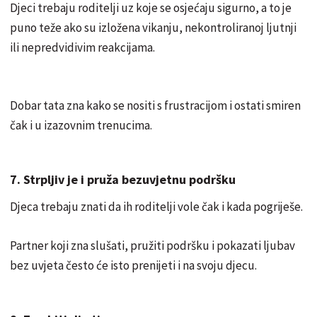
Djeci trebaju roditelji uz koje se osjećaju sigurno, a to je
puno teže ako su izložena vikanju, nekontroliranoj ljutnji
ili nepredvidivim reakcijama.
Dobar tata zna kako se nositi s frustracijom i ostati smiren
čak i u izazovnim trenucima.
7. Strpljiv je i pruža bezuvjetnu podršku
Djeca trebaju znati da ih roditelji vole čak i kada pogriješe.
Partner koji zna slušati, pružiti podršku i pokazati ljubav
bez uvjeta često će isto prenijeti i na svoju djecu.