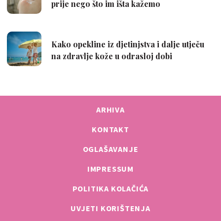
ARHIVA
KONTAKT
OGLAŠAVANJE
IMPRESSUM
POLITIKA KOLAČIĆA
UVJETI KORIŠTENJA