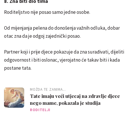
8. Zna biti dio tima
Roditeljstvo nije posao samo jedne osobe.
Od mijenjanja pelena do donošenja važnih odluka, dobar
otac zna da je odgoj zajednički posao.
Partner koji i prije djece pokazuje da zna surađivati, dijeliti
odgovornost i biti oslonac, vjerojatno će takav biti i kada
postane tata.
MOŽDA TE ZANIMA...
Tate imaju veći utjecaj na zdravlje djece
nego mame, pokazala je studija
RODITELJI