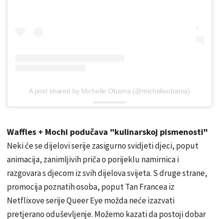
A post shared by Michelle Obama (@michelleobama)
Waffles + Mochi podučava "kulinarskoj pismenosti"
Neki će se dijelovi serije zasigurno svidjeti djeci, poput
animacija, zanimljivih priča o porijeklu namirnica i
razgovara s djecom iz svih dijelova svijeta. S druge strane,
promocija poznatih osoba, poput Tan Francea iz
Netflixove serije Queer Eye možda neće izazvati
pretjerano oduševljenje. Možemo kazati da postoji dobar