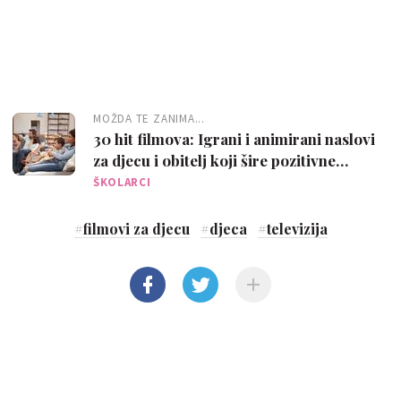
MOŽDA TE ZANIMA...
30 hit filmova: Igrani i animirani naslovi
za djecu i obitelj koji šire pozitivne
poruke
ŠKOLARCI
#
filmovi za djecu
#
djeca
#
televizija