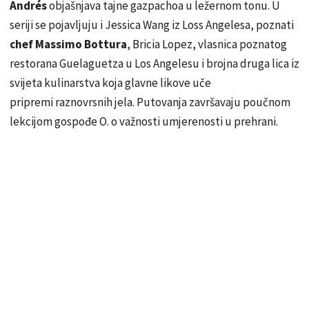
Andrés
objašnjava tajne gazpachoa u ležernom tonu. U
seriji se pojavljuju i Jessica Wang iz Loss Angelesa, poznati
chef Massimo Bottura
, Bricia Lopez, vlasnica poznatog
restorana Guelaguetza u Los Angelesu i brojna druga lica iz
svijeta kulinarstva koja glavne likove uče
pripremi raznovrsnih jela. Putovanja završavaju poučnom
lekcijom gospođe O. o važnosti umjerenosti u prehrani.