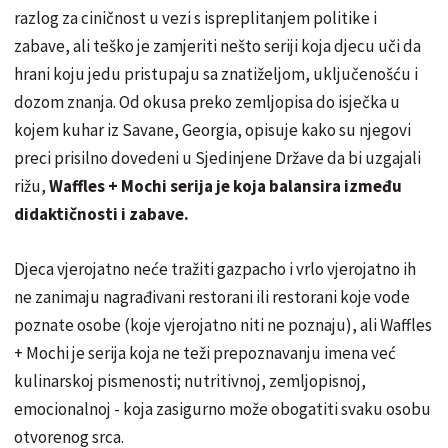
razlog za ciničnost u vezi s ispreplitanjem politike i
zabave, ali teško je zamjeriti nešto seriji koja djecu uči da
hrani koju jedu pristupaju sa znatiželjom, uključenošću i
dozom znanja. Od okusa preko zemljopisa do isječka u
kojem kuhar iz Savane, Georgia, opisuje kako su njegovi
preci prisilno dovedeni u Sjedinjene Države da bi uzgajali
rižu,
Waffles + Mochi serija je koja balansira između
didaktičnosti i zabave.
Djeca vjerojatno neće tražiti gazpacho i vrlo vjerojatno ih
ne zanimaju nagrađivani restorani ili restorani koje vode
poznate osobe (koje vjerojatno niti ne poznaju), ali Waffles
+ Mochi je serija koja ne teži prepoznavanju imena već
kulinarskoj pismenosti; nutritivnoj, zemljopisnoj,
emocionalnoj - koja zasigurno može obogatiti svaku osobu
otvorenog srca.