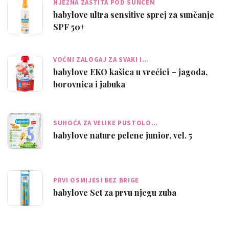
NJEŽNA ZAŠTITA POD SUNCEM
babylove ultra sensitive sprej za sunčanje
SPF 50+
VOĆNI ZALOGAJ ZA SVAKI I…
babylove EKO kašica u vrećici – jagoda,
borovnica i jabuka
SUHOĆA ZA VELIKE PUSTOLO…
babylove nature pelene junior, vel. 5
PRVI OSMIJESI BEZ BRIGE
babylove Set za prvu njegu zuba