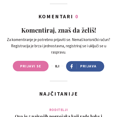
KOMENTARI
0
Komentiraj, znaš da želiš!
Za komentiranje je potrebno prijaviti se. Nemaš korisnički račun?
Registracija je brza i jednostavna, registriraj se i uključi se u
raspravu.
PRIJAVI SE
ILI
PRIJAVA
NAJČITANIJE
RODITELJI
Ovo je 5 najvećih pogrešaka koji rade bake i