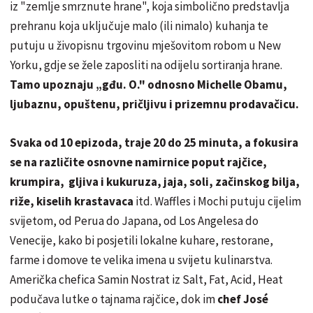
iz "zemlje smrznute hrane", koja simbolično predstavlja
prehranu koja uključuje malo (ili nimalo) kuhanja te
putuju u živopisnu trgovinu mješovitom robom u New
Yorku, gdje se žele zaposliti na odijelu sortiranja hrane.
Tamo upoznaju „gđu. O." odnosno Michelle Obamu,
ljubaznu, opuštenu, pričljivu i prizemnu prodavačicu.
Svaka od 10 epizoda, traje 20 do 25 minuta, a fokusira
se na različite osnovne namirnice poput rajčice,
krumpira, gljiva i kukuruza, jaja, soli, začinskog bilja,
riže, kiselih krastavaca
itd. Waffles i Mochi putuju cijelim
svijetom, od Perua do Japana, od Los Angelesa do
Venecije, kako bi posjetili lokalne kuhare, restorane,
farme i domove te velika imena u svijetu kulinarstva.
Američka chefica Samin Nostrat iz Salt, Fat, Acid, Heat
podučava lutke o tajnama rajčice, dok im
chef José