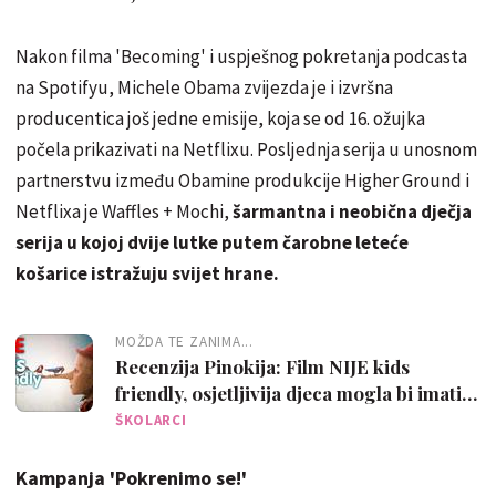
Nakon filma 'Becoming' i uspješnog pokretanja podcasta
na Spotifyu, Michele Obama zvijezda je i izvršna
producentica još jedne emisije, koja se od 16. ožujka
počela prikazivati na Netflixu. Posljednja serija u unosnom
partnerstvu između Obamine produkcije Higher Ground i
Netflixa je Waffles + Mochi,
šarmantna i neobična dječja
serija u kojoj dvije lutke putem čarobne leteće
košarice istražuju svijet hrane.
MOŽDA TE ZANIMA...
Recenzija Pinokija: Film NIJE kids
friendly, osjetljivija djeca mogla bi imati
problema
ŠKOLARCI
Kampanja 'Pokrenimo se!'