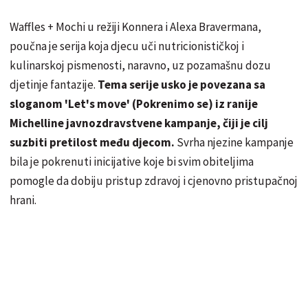
Waffles + Mochi u režiji Konnera i Alexa Bravermana,
poučna je serija koja djecu uči nutricionističkoj i
kulinarskoj pismenosti, naravno, uz pozamašnu dozu
djetinje fantazije.
Tema serije usko je povezana sa
sloganom 'Let's move' (Pokrenimo se) iz ranije
Michelline javnozdravstvene kampanje, čiji je cilj
suzbiti pretilost među djecom.
Svrha njezine kampanje
bila je pokrenuti inicijative koje bi svim obiteljima
pomogle da dobiju pristup zdravoj i cjenovno pristupačnoj
hrani.