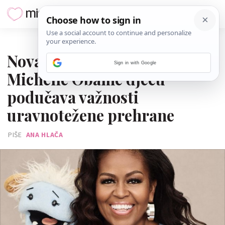
21. OŽUJKA 2021.
Nova Netflixova serija
Sign in with Google
Michelle Obame djecu
podučava važnosti
uravnotežene prehrane
PIŠE
ANA HLAČA