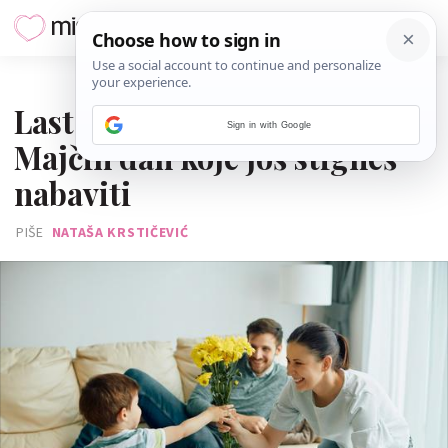
08. SVIBNJA 2026.
Last minute pokloni za
Sign in with Google
Majčin dan koje još stigneš
nabaviti
PIŠE
NATAŠA KRSTIČEVIĆ