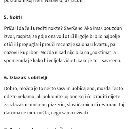
poklonom koji želi? Naravno, uz račun.
5. Nokti
Priča li da želi urediti nokte? Savršeno. Ako imaš pouzdan
izvor, raspitaj se gdje ona voli otići ili gdje bi bilo najbolje
otići ili proguglaj i prouči recenzije salona u kvartu, pa
nazovi i kupi bon. Možda nikad nije bila na „noktima“, a
spomenula je kako bi voljela vidjeti kako je to – savršeno.
6. Izlazak s obitelji
Dobro, možda je to nešto sasvim uobičajeno, možda često
odete nekamo, ali poklonite joj bon koji će izraditi dijete –
za izlazak u omiljenu pizzeriu, slastičarnicu ili restoran. Taj
dan ona ne mora ništa, nego samo uživati.