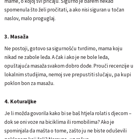
mame, o kojoj svi pričaju. Sigurno je barem nekad
spomenula što želi pročitati, a ako nisi siguran u točan
naslov, malo proguglaj.
3. Masaža
Ne postoji, gotovo sa sigurnošću tvrdimo, mama koju
nikad ne zabole leđa. A čak i ako je ne bole leđa,
opuštajuća masaža svakom dobro dođe. Prouči recenzije u
lokalnim studijima, nemoj sve prepustiti slučaju, pa kupi
poklon bon za masažu.
4. Koturaljke
Je li možda govorila kako bi se baš htjela rolati s djecom –
dok se oni voze na biciklima ili romobilima? Ako je
spominjala da mašta o tome, zašto ju ne biste oduševili