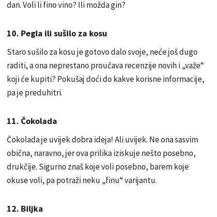
dan. Voli li fino vino? Ili možda gin?
10. Pegla ili sušilo za kosu
Staro sušilo za kosu je gotovo dalo svoje, neće još dugo
raditi, a ona neprestano proučava recenzije novih i „važe“
koji će kupiti? Pokušaj doći do kakve korisne informacije,
pa je preduhitri.
11. Čokolada
Čokolada je uvijek dobra ideja! Ali uvijek. Ne ona sasvim
obična, naravno, jer ova prilika iziskuje nešto posebno,
drukčije. Sigurno znaš koje voli posebno, barem koje
okuse voli, pa potraži neku „finu“ varijantu.
12. Biljka