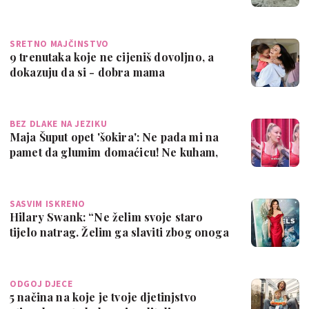
SRETNO MAJČINSTVO
9 trenutaka koje ne cijeniš dovoljno, a
dokazuju da si - dobra mama
BEZ DLAKE NA JEZIKU
Maja Šuput opet 'šokira': Ne pada mi na
pamet da glumim domaćicu! Ne kuham,
ne …
SASVIM ISKRENO
Hilary Swank: “Ne želim svoje staro
tijelo natrag. Želim ga slaviti zbog onoga
…
ODGOJ DJECE
5 načina na koje je tvoje djetinjstvo