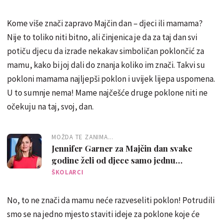
Kome više znači zapravo Majčin dan – djeci ili mamama?
Nije to toliko niti bitno, ali činjenica je da za taj dan svi
potiču djecu da izrade nekakav simboličan poklončić za
mamu, kako bi joj dali do znanja koliko im znači. Takvi su
pokloni mamama najljepši poklon i uvijek lijepa uspomena.
U to sumnje nema! Mame najčešće druge poklone niti ne
očekuju na taj, svoj, dan.
MOŽDA TE ZANIMA...
Jennifer Garner za Majčin dan svake
godine želi od djece samo jednu
'smiješnu' stvar
ŠKOLARCI
No, to ne znači da mamu neće razveseliti poklon! Potrudili
smo se na jedno mjesto staviti ideje za poklone koje će