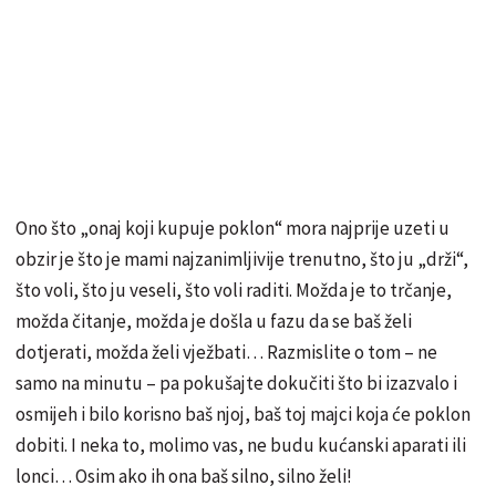
Ono što „onaj koji kupuje poklon“ mora najprije uzeti u
obzir je što je mami najzanimljivije trenutno, što ju „drži“,
što voli, što ju veseli, što voli raditi. Možda je to trčanje,
možda čitanje, možda je došla u fazu da se baš želi
dotjerati, možda želi vježbati… Razmislite o tom – ne
samo na minutu – pa pokušajte dokučiti što bi izazvalo i
osmijeh i bilo korisno baš njoj, baš toj majci koja će poklon
dobiti. I neka to, molimo vas, ne budu kućanski aparati ili
lonci… Osim ako ih ona baš silno, silno želi!