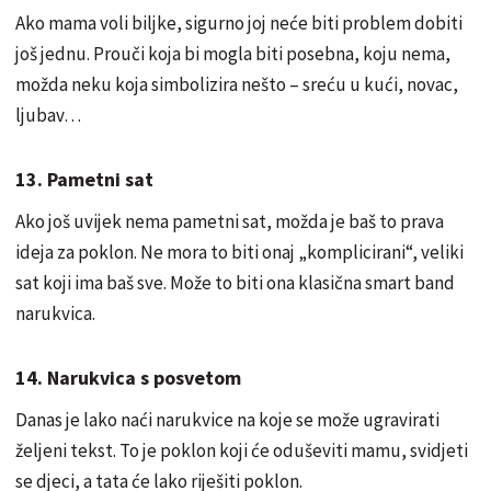
Ako mama voli biljke, sigurno joj neće biti problem dobiti
još jednu. Prouči koja bi mogla biti posebna, koju nema,
možda neku koja simbolizira nešto – sreću u kući, novac,
ljubav…
13. Pametni sat
Ako još uvijek nema pametni sat, možda je baš to prava
ideja za poklon. Ne mora to biti onaj „komplicirani“, veliki
sat koji ima baš sve. Može to biti ona klasična smart band
narukvica.
14. Narukvica s posvetom
Danas je lako naći narukvice na koje se može ugravirati
željeni tekst. To je poklon koji će oduševiti mamu, svidjeti
se djeci, a tata će lako riješiti poklon.