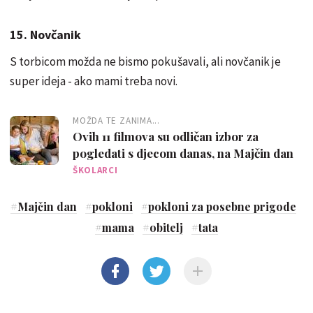
15. Novčanik
S torbicom možda ne bismo pokušavali, ali novčanik je
super ideja - ako mami treba novi.
MOŽDA TE ZANIMA...
Ovih 11 filmova su odličan izbor za
pogledati s djecom danas, na Majčin dan
ŠKOLARCI
#
Majčin dan
#
pokloni
#
pokloni za posebne prigode
#
mama
#
obitelj
#
tata