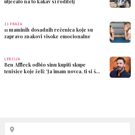
utjecalo na to kakav si roditelj
11 FRAZA
11 maminih dosadnih rečenica koje su
zapravo znakovi visoke emocionalne
intelig…
LEKCIJA
Ben Affleck odbio sinu kupiti skupe
tenisice koje želi: 'Ja imam novca, ti si š…