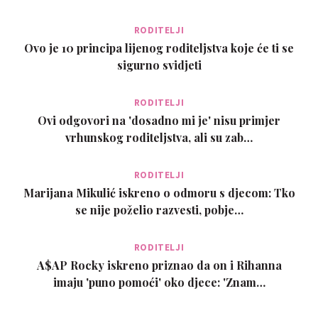
RODITELJI
Ovo je 10 principa lijenog roditeljstva koje će ti se
sigurno svidjeti
RODITELJI
Ovi odgovori na 'dosadno mi je' nisu primjer
vrhunskog roditeljstva, ali su zab…
RODITELJI
Marijana Mikulić iskreno o odmoru s djecom: Tko
se nije poželio razvesti, pobje…
RODITELJI
A$AP Rocky iskreno priznao da on i Rihanna
imaju 'puno pomoći' oko djece: 'Znam…