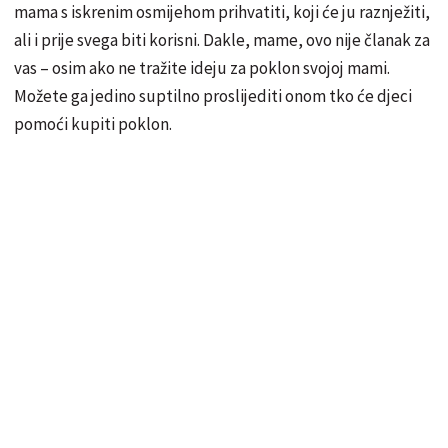
mama s iskrenim osmijehom prihvatiti, koji će ju raznježiti,
ali i prije svega biti korisni. Dakle, mame, ovo nije članak za
vas – osim ako ne tražite ideju za poklon svojoj mami.
Možete ga jedino suptilno proslijediti onom tko će djeci
pomoći kupiti poklon.