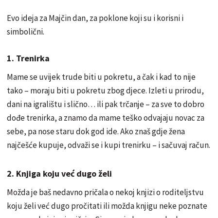
Evo ideja za Majčin dan, za poklone koji su i korisni i
simbolični.
1. Trenirka
Mame se uvijek trude biti u pokretu, a čak i kad to nije
tako – moraju biti u pokretu zbog djece. Izleti u prirodu,
dani na igralištu i slično… ili pak trčanje – za sve to dobro
dođe trenirka, a znamo da mame teško odvajaju novac za
sebe, pa nose staru dok god ide. Ako znaš gdje žena
najčešće kupuje, odvaži se i kupi trenirku – i sačuvaj račun.
2. Knjiga koju već dugo želi
Možda je baš nedavno pričala o nekoj knjizi o roditeljstvu
koju želi već dugo pročitati ili možda knjigu neke poznate