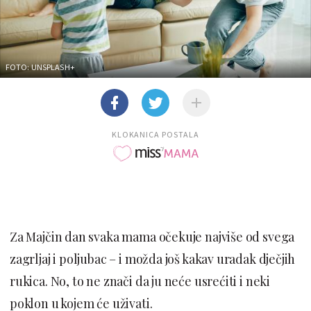
FOTO: UNSPLASH+
KLOKANICA POSTALA
Za Majčin dan svaka mama očekuje najviše od svega
zagrljaj i poljubac – i možda još kakav uradak dječjih
rukica. No, to ne znači da ju neće usrećiti i neki
poklon u kojem će uživati.