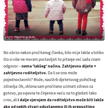
FOTO: PRIVATNI ALBUM
No ubrzo nakon pročitanog članka, bilo mi je lakše utoliko
što si više ne moram postavljati to pitanje već sada znam
odgovor –
nema 'lakšeg' načina. Zahtjevno dijete =
zahtjevno roditeljstvo.
Da li se ono može
pojednostavniti? Može, nauštrb djetetovog psihičkog
zdravlja. Ok, sklona sam pročitano uzimati zdravo za
gotovo, pa svjesna te činjenice neću na to gledati tako
crno, ali
i dalje vjerujem da roditeljstvo može biti lakše
ako od nekih stvari odustanemo ili ih prepustimo