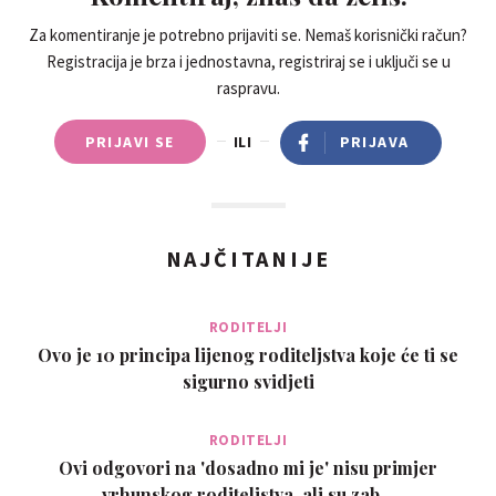
popustim)i dalje ima svoje ispade, ali sad traju onih par
minuta dok ne shvati da je u mom zagrljaju i da ga ljubim i
Za komentiranje je potrebno prijaviti se. Nemaš korisnički račun?
Registracija je brza i jednostavna, registriraj se i uključi se u
govorim mu da ga volim.. onda se smiri i zagrli i on mene...
raspravu.
nakon par minuta se ponasa kao da nista nije ni bilo 😊
ponekad mi ne tesko ostat smirena al sam prenijela i svoju
PRIJAVI SE
ILI
PRIJAVA
metodu ma.muza tako da dijete vidi i osketi tu konstantu i
podrsku koju ima u nama .. a bas sam se raspisala al clanak je
tako divan i ka sam morala podijeliti i svoje iskustvo ☺
NAJČITANIJE
RODITELJI
Ovo je 10 principa lijenog roditeljstva koje će ti se
sigurno svidjeti
RODITELJI
Ovi odgovori na 'dosadno mi je' nisu primjer
vrhunskog roditeljstva, ali su zab…