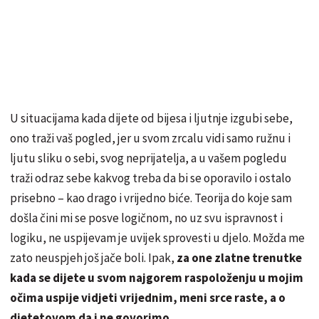
U situacijama kada dijete od bijesa i ljutnje izgubi sebe,
ono traži vaš pogled, jer u svom zrcalu vidi samo ružnu i
ljutu sliku o sebi, svog neprijatelja, a u vašem pogledu
traži odraz sebe kakvog treba da bi se oporavilo i ostalo
prisebno – kao drago i vrijedno biće. Teorija do koje sam
došla čini mi se posve logičnom, no uz svu ispravnost i
logiku, ne uspijevam je uvijek sprovesti u djelo. Možda me
zato neuspjeh još jače boli. Ipak,
za one zlatne trenutke
kada se dijete u svom najgorem raspoloženju u mojim
očima uspije vidjeti vrijednim, meni srce raste, a o
djetetovom da i ne govorimo
.