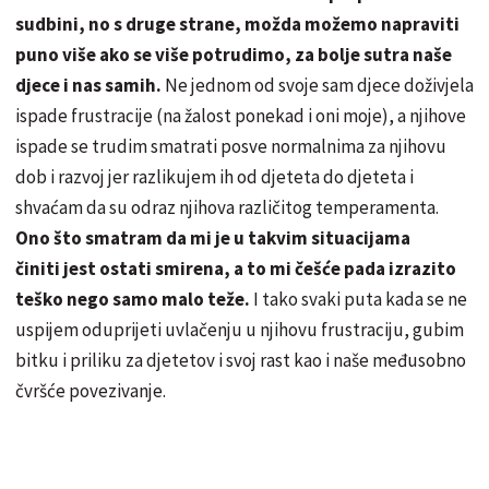
sudbini, no s druge strane, možda možemo napraviti
puno više ako se više potrudimo, za bolje sutra naše
djece i nas samih.
Ne jednom od svoje sam djece doživjela
ispade frustracije (na žalost ponekad i oni moje), a njihove
ispade se trudim smatrati posve normalnima za njihovu
dob i razvoj jer razlikujem ih od djeteta do djeteta i
shvaćam da su odraz njihova različitog temperamenta.
Ono što smatram da mi je u takvim situacijama
činiti jest ostati smirena, a to mi češće pada izrazito
teško nego samo malo teže.
I tako svaki puta kada se ne
uspijem oduprijeti uvlačenju u njihovu frustraciju, gubim
bitku i priliku za djetetov i svoj rast kao i naše međusobno
čvršće povezivanje.