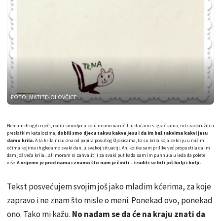
FOTO: MATITE-OLOVČICE
Nemam drugih riječi, rodili smo djecu koju nismo naručili u dućanu s igračkama, niti zaokružili u
preslatkim katalozima,
dobili smo djecu takvu kakva jesu i da im baš takvima kakvi jesu
damo krila.
A ta krila nisu ona od papira posutog šljokicama, to su krila koja se kriju u našim
očima kojima ih gledamo svaki dan, u svakoj situaciji. Ah, kolike sam prilike već propustila da im
dam još veća krila... ali moram si zahvaliti i za svaki put kada sam im puhnula u leđa da polete
više.
A vrijeme je pred nama i znamo što nam je činiti – truditi se biti još bolji i bolji.
Tekst posvećujem svojim još jako mladim kćerima, za koje
zapravo i ne znam što misle o meni. Ponekad ovo, ponekad
ono. Tako mi kažu.
No nadam se da će na kraju znati da