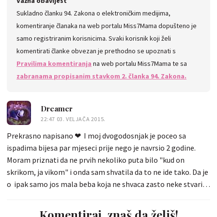
Važna obavijest
Sukladno članku 94. Zakona o elektroničkim medijima,
komentiranje članaka na web portalu Miss7Mama dopušteno je
samo registriranim korisnicima. Svaki korisnik koji želi
komentirati članke obvezan je prethodno se upoznati s
Pravilima komentiranja
na web portalu Miss7Mama te sa
zabranama propisanim stavkom 2. članka 94. Zakona.
Dreamer
22:47 03. VELJAČA 2015.
Prekrasno napisano ❤ I moj dvogodosnjak je poceo sa
ispadima bijesa par mjeseci prije nego je navrsio 2 godine.
Moram priznati da ne prvih nekoliko puta bilo "kud on
skrikom, ja vikom" i onda sam shvatila da to ne ide tako. Da je
o ipak samo jos mala beba koja ne shvaca zasto neke stvari
smije raditi/jesti/dirati, a zasto neke ne... i kod mene su
prevladali smirenost, zagrljaji i poljupci... (ali mu,ne
Komentiraj, znaš da želiš!