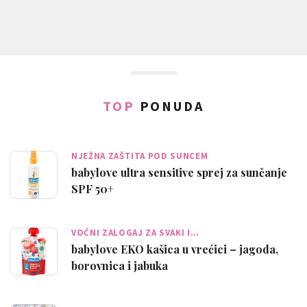
TOP
PONUDA
NJEŽNA ZAŠTITA POD SUNCEM
babylove ultra sensitive sprej za sunčanje
SPF 50+
VOĆNI ZALOGAJ ZA SVAKI I…
babylove EKO kašica u vrećici – jagoda,
borovnica i jabuka