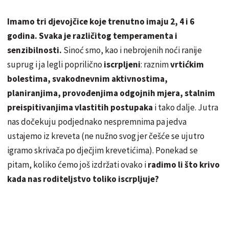
Imamo tri djevojčice koje trenutno imaju 2, 4 i 6
godina. Svaka je različitog temperamenta i
senzibilnosti.
Sinoć smo, kao i nebrojenih noći ranije
suprug i ja legli poprilično
iscrpljeni
: raznim
vrtićkim
bolestima, svakodnevnim aktivnostima,
planiranjima, provođenjima odgojnih mjera, stalnim
preispitivanjima vlastitih postupaka
i tako dalje. Jutra
nas dočekuju podjednako nespremnima pa jedva
ustajemo iz kreveta (ne nužno svog jer češće se ujutro
igramo skrivača po dječjim krevetićima). Ponekad se
pitam, koliko ćemo još izdržati ovako i
radimo li što krivo
kada nas roditeljstvo toliko iscrpljuje?