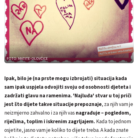
FOTO: MATITE-OLOVČICE
Ipak, bilo je (na prste mogu izbrojati) situacija kada
sam ipak uspjela odvojiti svoju od osobnosti djeteta i
zadržati glavu na ramenima. 'Najluđa' stvar u toj priči
jest što dijete takve situacije prepoznaje
, za njih vam je
neizmjerno zahvalno i za njih vas
nagrađuje – pogledom,
riječima, toplim i iskrenim zagrljajem.
Kada to jednom
osjetite, jasno vam je koliko to dijete treba. A kada znate