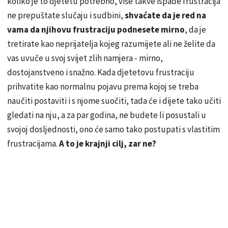
koliko je to djetetu potrebno, više takve ispade frustracija
ne prepuštate slučaju i sudbini,
shvaćate da je red na
vama da njihovu frustraciju podnesete mirno
, da je
tretirate kao neprijatelja kojeg razumijete ali ne želite da
vas uvuče u svoj svijet zlih namjera - mirno,
dostojanstveno i snažno. Kada djetetovu frustraciju
prihvatite kao normalnu pojavu prema kojoj se treba
naučiti postaviti i s njome suočiti, tada će i dijete tako učiti
gledati na nju, a za par godina, ne budete li posustali u
svojoj dosljednosti, ono će samo tako postupati s vlastitim
frustracijama.
A to je krajnji cilj, zar ne?