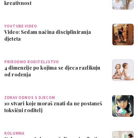
kreativnost
YOUTUBE VIDEO
Video: Sedam načina discipliniranja
djeteta
PRIRODNO RODITELJSTVO
4 dimenzije po kojima se djeca razlikuju
od rođenja
ZDRAV ODNOS S DJECOM
10 stvari koje moraš znati da ne postaneš
toksični roditelj
KOLUMNA