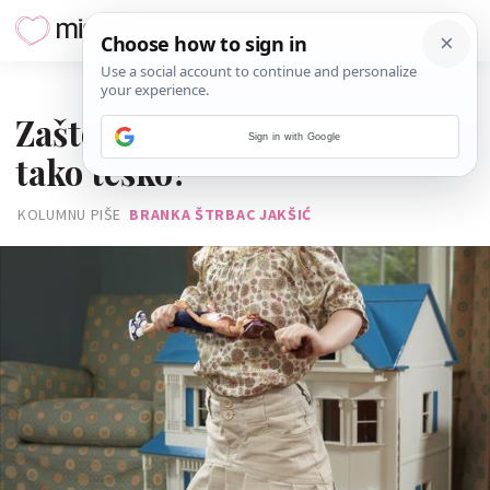
02. VELJAČE 2015.
Zašto je roditeljstvo ponekad
Sign in with Google
tako teško?
KOLUMNU PIŠE
BRANKA ŠTRBAC JAKŠIĆ