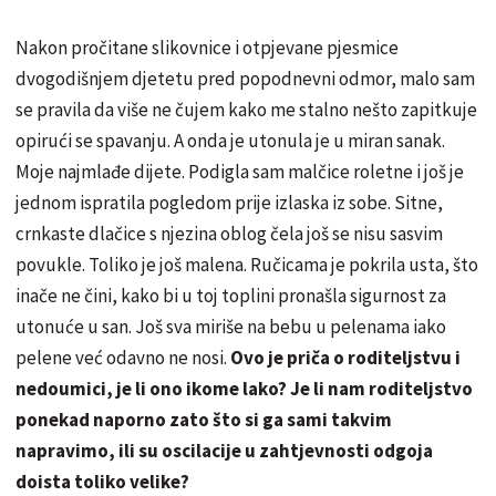
Nakon pročitane slikovnice i otpjevane pjesmice
dvogodišnjem djetetu pred popodnevni odmor, malo sam
se pravila da više ne čujem kako me stalno nešto zapitkuje
opirući se spavanju. A onda je utonula je u miran sanak.
Moje najmlađe dijete. Podigla sam malčice roletne i još je
jednom ispratila pogledom prije izlaska iz sobe. Sitne,
crnkaste dlačice s njezina oblog čela još se nisu sasvim
povukle. Toliko je još malena. Ručicama je pokrila usta, što
inače ne čini, kako bi u toj toplini pronašla sigurnost za
utonuće u san. Još sva miriše na bebu u pelenama iako
pelene već odavno ne nosi.
Ovo je priča o roditeljstvu i
nedoumici, je li ono ikome lako? Je li nam roditeljstvo
ponekad naporno zato što si ga sami takvim
napravimo, ili su oscilacije u zahtjevnosti odgoja
doista toliko velike?