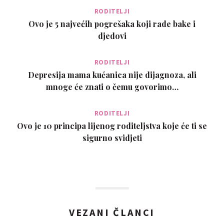
RODITELJI
Ovo je 5 najvećih pogrešaka koji rade bake i
djedovi
RODITELJI
Depresija mama kućanica nije dijagnoza, ali
mnoge će znati o čemu govorimo…
RODITELJI
Ovo je 10 principa lijenog roditeljstva koje će ti se
sigurno svidjeti
VEZANI ČLANCI