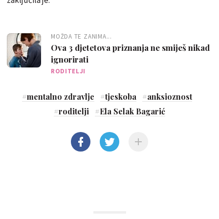
MOŽDA TE ZANIMA...
Ova 3 djetetova priznanja ne smiješ nikad
ignorirati
RODITELJI
#
mentalno zdravlje
#
tjeskoba
#
anksioznost
#
roditelji
#
Ela Selak Bagarić