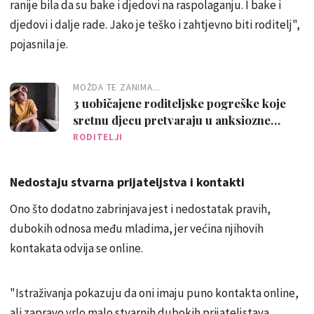
ranije bila da su bake i djedovi na raspolaganju. I bake i
djedovi i dalje rade. Jako je teško i zahtjevno biti roditelj",
pojasnila je.
MOŽDA TE ZANIMA...
3 uobičajene roditeljske pogreške koje
sretnu djecu pretvaraju u anksiozne
odrasle ljude
RODITELJI
Nedostaju stvarna prijateljstva i kontakti
Ono što dodatno zabrinjava jest i nedostatak pravih,
dubokih odnosa među mladima, jer većina njihovih
kontakata odvija se online.
"Istraživanja pokazuju da oni imaju puno kontakta online,
ali zapravo vrlo malo stvarnih dubokih prijateljstava.