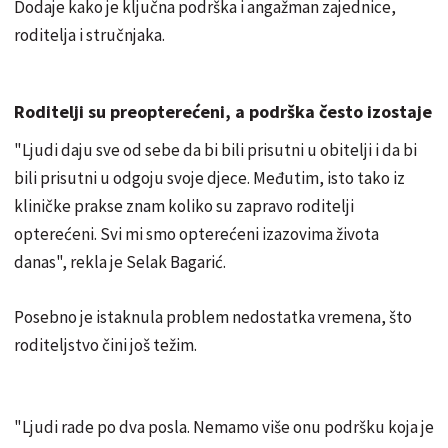
Dodaje kako je ključna podrška i angažman zajednice,
roditelja i stručnjaka.
Roditelji su preopterećeni, a podrška često izostaje
"Ljudi daju sve od sebe da bi bili prisutni u obitelji i da bi
bili prisutni u odgoju svoje djece. Međutim, isto tako iz
kliničke prakse znam koliko su zapravo roditelji
opterećeni. Svi mi smo opterećeni izazovima života
danas", rekla je Selak Bagarić.
Posebno je istaknula problem nedostatka vremena, što
roditeljstvo čini još težim.
"Ljudi rade po dva posla. Nemamo više onu podršku koja je