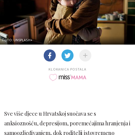
FOTO: UNSPLASH+
KLOKANICA POSTALA
Sve više djece u Hrvatskoj suočava se s
anksioznošću, depresijom, poremećajima hranjenja i
samoozljeđivanjem, dok roditelji istovremeno