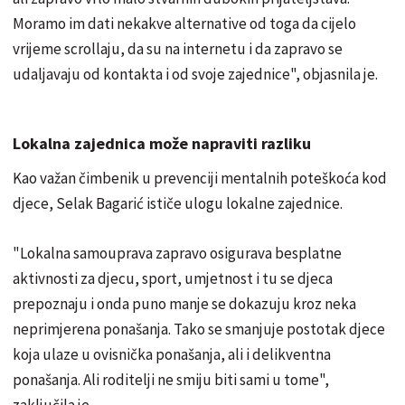
Moramo im dati nekakve alternative od toga da cijelo
vrijeme scrollaju, da su na internetu i da zapravo se
udaljavaju od kontakta i od svoje zajednice", objasnila je.
Lokalna zajednica može napraviti razliku
Kao važan čimbenik u prevenciji mentalnih poteškoća kod
djece, Selak Bagarić ističe ulogu lokalne zajednice.
"Lokalna samouprava zapravo osigurava besplatne
aktivnosti za djecu, sport, umjetnost i tu se djeca
prepoznaju i onda puno manje se dokazuju kroz neka
neprimjerena ponašanja. Tako se smanjuje postotak djece
koja ulaze u ovisnička ponašanja, ali i delikventna
ponašanja. Ali roditelji ne smiju biti sami u tome",
zaključila je.