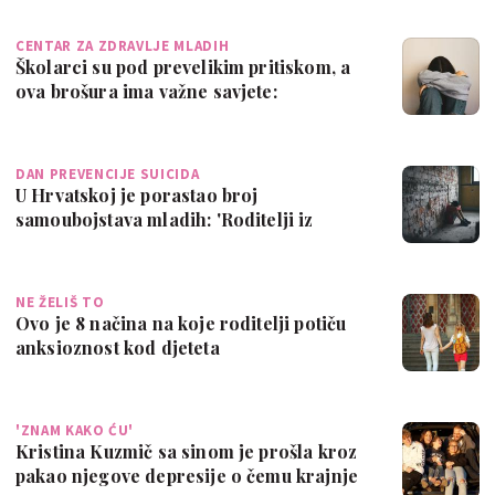
CENTAR ZA ZDRAVLJE MLADIH
Školarci su pod prevelikim pritiskom, a
ova brošura ima važne savjete:
'Najveće…
DAN PREVENCIJE SUICIDA
U Hrvatskoj je porastao broj
samoubojstava mladih: 'Roditelji iz
straha ne reag…
NE ŽELIŠ TO
Ovo je 8 načina na koje roditelji potiču
anksioznost kod djeteta
'ZNAM KAKO ĆU'
Kristina Kuzmič sa sinom je prošla kroz
pakao njegove depresije o čemu krajnje