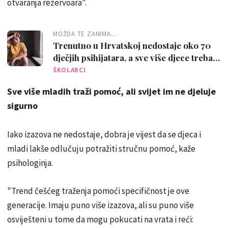
otvaranja rezervoara".
MOŽDA TE ZANIMA...
Trenutno u Hrvatskoj nedostaje oko 70
dječjih psihijatara, a sve više djece treba
psihološku pomoć
ŠKOLARCI
Sve više mladih traži pomoć, ali svijet im ne djeluje
sigurno
Iako izazova ne nedostaje, dobra je vijest da se djeca i
mladi lakše odlučuju potražiti stručnu pomoć, kaže
psihologinja.
"Trend češćeg traženja pomoći specifičnost je ove
generacije. Imaju puno više izazova, ali su puno više
osviješteni u tome da mogu pokucati na vrata i reći: