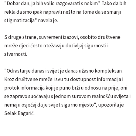
"Dobar dan, ja bih volio razgovarati s nekim." Tako da bih
rekla da smo ipak napravili nešto na tome da se smanji
stigmatizacija" navela je.
S druge strane, suvremeni izazovi, osobito društvene
mreže djeci često otežavaju doživljaj sigurnosti i
stvarnosti.
"Odrastanje danas i svijet je danas užasno kompleksan.
Kroz društvene mreže i svu tu dostupnost informacija i
protok informacija koji je puno brži u odnosu na prije, oni
se zapravo suočavaju s jednom surovom realnošću svijeta i
nemaju osjećaj da je svijet sigurno mjesto", upozorila je
Selak Bagarić.