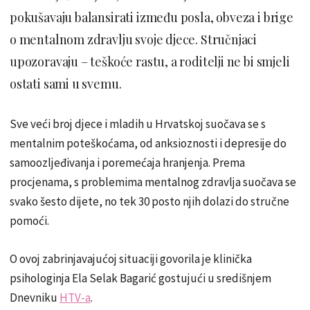
pokušavaju balansirati između posla, obveza i brige
o mentalnom zdravlju svoje djece. Stručnjaci
upozoravaju – teškoće rastu, a roditelji ne bi smjeli
ostati sami u svemu.
Sve veći broj djece i mladih u Hrvatskoj suočava se s
mentalnim poteškoćama, od anksioznosti i depresije do
samoozljeđivanja i poremećaja hranjenja. Prema
procjenama, s problemima mentalnog zdravlja suočava se
svako šesto dijete, no tek 30 posto njih dolazi do stručne
pomoći.
O ovoj zabrinjavajućoj situaciji govorila je klinička
psihologinja Ela Selak Bagarić gostujući u središnjem
Dnevniku
HTV-a
.