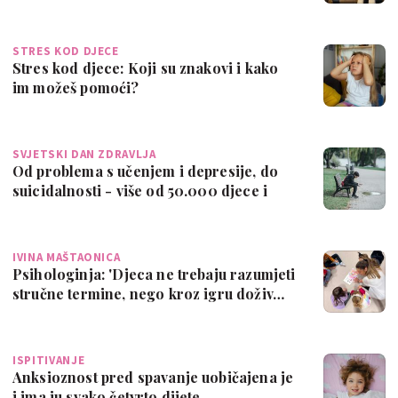
…
STRES KOD DJECE
Stres kod djece: Koji su znakovi i kako
im možeš pomoći?
SVJETSKI DAN ZDRAVLJA
Od problema s učenjem i depresije, do
suicidalnosti - više od 50.000 djece i
ml…
IVINA MAŠTAONICA
Psihologinja: 'Djeca ne trebaju razumjeti
stručne termine, nego kroz igru doživ…
ISPITIVANJE
Anksioznost pred spavanje uobičajena je
i ima ju svako četvrto dijete