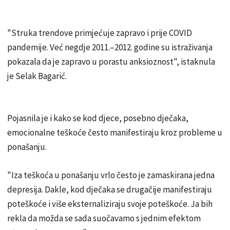
"Struka trendove primjećuje zapravo i prije COVID
pandemije. Već negdje 2011.–2012. godine su istraživanja
pokazala da je zapravo u porastu anksioznost", istaknula
je Selak Bagarić.
Pojasnila je i kako se kod djece, posebno dječaka,
emocionalne teškoće često manifestiraju kroz probleme u
ponašanju.
"Iza teškoća u ponašanju vrlo često je zamaskirana jedna
depresija. Dakle, kod dječaka se drugačije manifestiraju
poteškoće i više eksternaliziraju svoje poteškoće. Ja bih
rekla da možda se sada suočavamo s jednim efektom