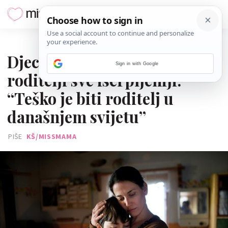
10. LISTOPADA 2025.
Djeca su sve tjeskobnija, a
Sign in with Google
roditelji sve iscrpljeniji:
“Teško je biti roditelj u
današnjem svijetu”
PIŠE
KŠ/MISSMAMA