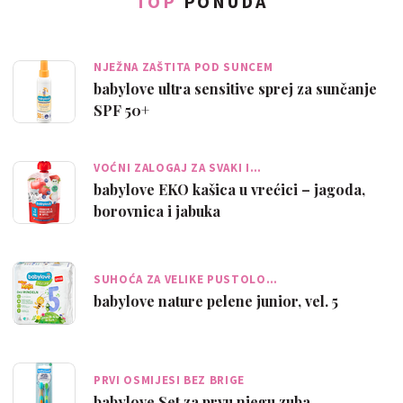
TOP
PONUDA
NJEŽNA ZAŠTITA POD SUNCEM
babylove ultra sensitive sprej za sunčanje
SPF 50+
VOĆNI ZALOGAJ ZA SVAKI I…
babylove EKO kašica u vrećici – jagoda,
borovnica i jabuka
SUHOĆA ZA VELIKE PUSTOLO…
babylove nature pelene junior, vel. 5
PRVI OSMIJESI BEZ BRIGE
babylove Set za prvu njegu zuba