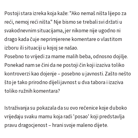
Postoji stara izreka koja kaže: "Ako nemaš ništa lijepo za
reći, nemoj reći ništa." Nje bismo se trebali svi držati u
svakodnevnim situacijama, jer nikome nije ugodno ni
drago kada čuje neprimjerene komentare o vlastitom
izboru ili situaciji u kojoj se našao.
Posebno to vrijedi za mame malih beba, odnosno dojilje.
Ponekad nam se čini da ne postoji čin koji izaziva toliko
kontroverzi kao dojenje – posebno u javnosti. Zašto nešto
što je tako prirodno dijeli javnost u dva tabora i izaziva
toliko ružnih komentara?
Istraživanja su pokazala da su ovo rečenice koje duboko
vrijeđaju svaku mamu koja radi 'posao' koji predstavlja
pravu dragocjenost – hrani svoje maleno dijete.