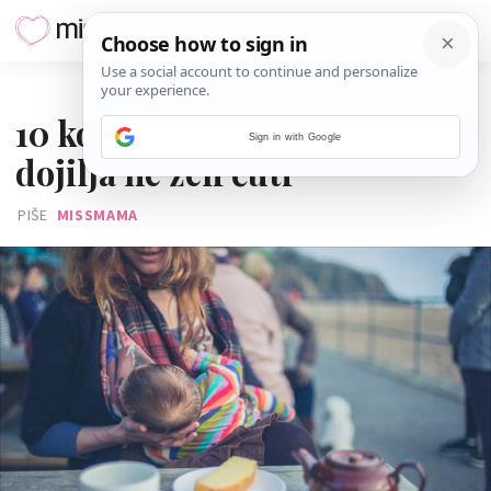
19. KOLOVOZA 2022.
10 komentara koje ni jedna
Sign in with Google
dojilja ne želi čuti
PIŠE
MISSMAMA