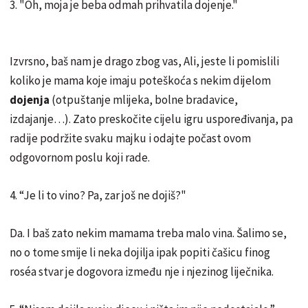
3. "Oh, moja je beba odmah prihvatila dojenje."
Izvrsno, baš nam je drago zbog vas, Ali, jeste li pomislili
koliko je mama koje imaju poteškoća s nekim dijelom
dojenja
(otpuštanje mlijeka, bolne bradavice,
izdajanje…). Zato preskočite cijelu igru ​​uspoređivanja, pa
radije podržite svaku majku i odajte počast ovom
odgovornom poslu koji rade.
4. “Je li to vino? Pa, zar još ne dojiš?"
Da. I baš zato nekim mamama treba malo vina. Šalimo se,
no o tome smije li neka dojilja ipak popiti čašicu finog
roséa stvar je dogovora između nje i njezinog liječnika.