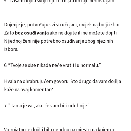
5. “Nisam dojila svoju djecu i ništa im nije nedostajalo.”
Dojenje je, potvrđuju svi stručnjaci, uvijek najbolji izbor.
Zato
bez osuđivanja
ako ne dojite ili ne možete dojiti.
Nijednoj ženi nije potrebno osuđivanje zbog njezinih
izbora.
6. “Tvoje se sise nikada neće vratiti u normalu.”
Hvala na ohrabrujućem govoru. Što drugo da vam dojilja
kaže na ovaj komentar?
7. "Tamo je wc, ako će vam biti udobnije."
Vjerojatno je dojilji bilo ugodno na mjestu na kojem je