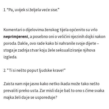
1. “Pa, uvijek si željela veće sise.”
Komentari o dijelovima ženskog tijela općenito su vrlo
neprimjereni
, a posebno oni o veličini njezinih dojki nakon
poroda. Dakle, ovo rade kako bi nahranile svoje dijete –
stoga je zadnja stvar koju žele seksualiziranje njihova
izgleda.
2. "Ti si nešto poput ljudske krave!"
Zaista nam nije jasno kako netko ikada može tako nešto
prevaliti preko usta. Zar misli da je baš to ono s čime svaka
majka želi da je se uspoređuje?