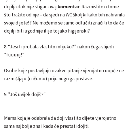
dojilja dok nije stigao ovaj
komentar
. Razmislite o tome
što tražite od nje – da sjedi na WC školjki kako bih nahranila
svoje dijete!? Ne možemo se samo odlučiti znači li to da će
dojilji biti ugodnije ili je to jako higijenski?
8. “Jesi li probala vlastito mlijeko?” nakon čega slijedi
"fuuuuj!"
Osobe koje postavljaju ovakvo pitanje vjerojatno uopće ne
razmišljaju (o ičemu) prije nego ga postave.
9. "Još uvijek dojiš?"
Mama koja je odabrala da doji vlastito dijete vjerojatno
sama najbolje zna i kada će prestati dojiti.