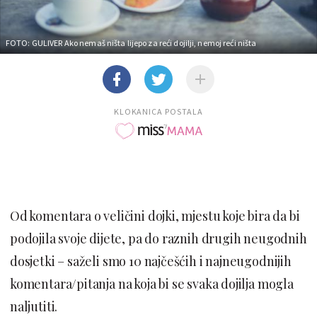
FOTO: GULIVER
Ako nemaš ništa lijepo za reći dojilji, nemoj reći ništa
KLOKANICA POSTALA
Od komentara o veličini dojki, mjestu koje bira da bi
podojila svoje dijete, pa do raznih drugih neugodnih
dosjetki – saželi smo 10 najčešćih i najneugodnijih
komentara/pitanja na koja bi se svaka dojilja mogla
naljutiti.