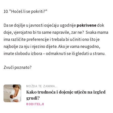
10. "Hoćeš li se pokriti?"
Da se dojilje u javnosti osjećaju ugodnije
pokrivene
dok
doje, vjerojatno bi to same napravile, zar ne? Svaka mama
ima različite preferencije i trebala bi učiniti ono što je
najbolje za nju i njezino dijete. Ako je vama neugodno,
imate slobodu izbora – odmaknuti se ili gledati u stranu.
Zvuči poznato?
MOŽDA TE ZANIMA...
Kako trudnoća i dojenje utječu na izgled
grudi?
RODITELJI