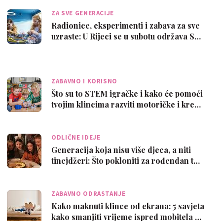
ZA SVE GENERACIJE
Radionice, eksperimenti i zabava za sve
uzraste: U Rijeci se u subotu održava S…
ZABAVNO I KORISNO
Što su to STEM igračke i kako će pomoći
tvojim klincima razviti motoričke i kre…
ODLIČNE IDEJE
Generacija koja nisu više djeca, a niti
tinejdžeri: Što pokloniti za rođendan t…
ZABAVNO ODRASTANJE
Kako maknuti klince od ekrana: 5 savjeta
kako smanjiti vrijeme ispred mobitela …