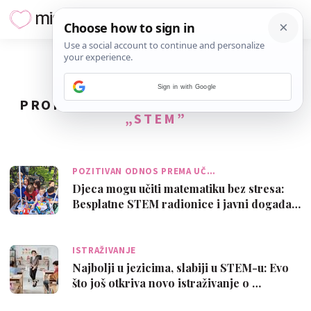
Sign in with Google
PRONAĐENO
11
REZULTATA ZA TAG
„STEM”
POZITIVAN ODNOS PREMA UČ…
Djeca mogu učiti matematiku bez stresa:
Besplatne STEM radionice i javni događa…
ISTRAŽIVANJE
Najbolji u jezicima, slabiji u STEM-u: Evo
što još otkriva novo istraživanje o …