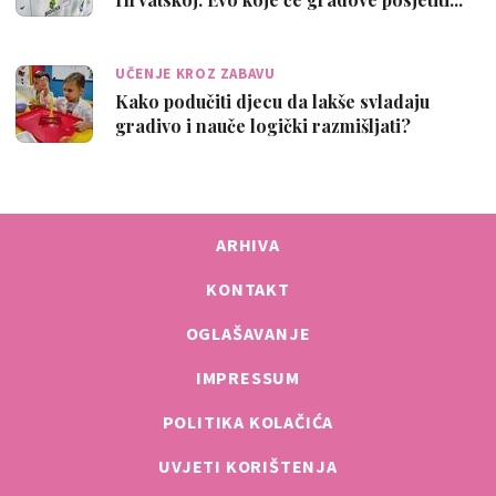
UČENJE KROZ ZABAVU
Kako podučiti djecu da lakše svladaju
gradivo i nauče logički razmišljati?
ARHIVA
KONTAKT
OGLAŠAVANJE
IMPRESSUM
POLITIKA KOLAČIĆA
UVJETI KORIŠTENJA