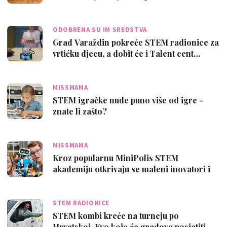
ODOBRENA SU IM SREDSTVA
Grad Varaždin pokreće STEM radionice za
vrtićku djecu, a dobit će i Talent cent…
MISSMAMA
STEM igračke nude puno više od igre -
znate li zašto?
MISSMAMA
Kroz popularnu MiniPolis STEM
akademiju otkrivaju se maleni inovatori i
kreatori
STEM RADIONICE
STEM kombi kreće na turneju po
Hrvatskoj. Evo koje će gradove posjetiti...