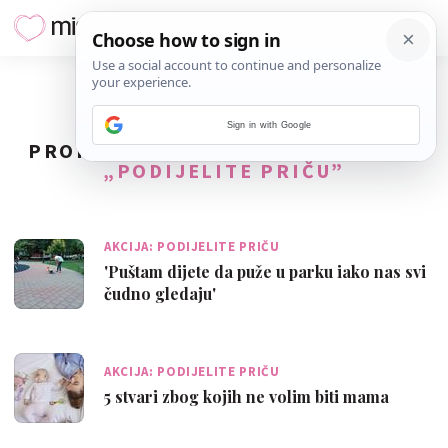
Sign in with Google
PRONAĐENO
36
REZULTATA ZA TAG
„PODIJELITE PRIČU”
AKCIJA: PODIJELITE PRIČU
'Puštam dijete da puže u parku iako nas svi
čudno gledaju'
AKCIJA: PODIJELITE PRIČU
5 stvari zbog kojih ne volim biti mama