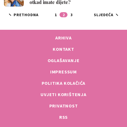
otkad imate dijete?
PRETHODNA
1
2
3
SLJEDEĆA
ARHIVA
KONTAKT
OGLAŠAVANJE
IMPRESSUM
POLITIKA KOLAČIĆA
UVJETI KORIŠTENJA
PRIVATNOST
RSS