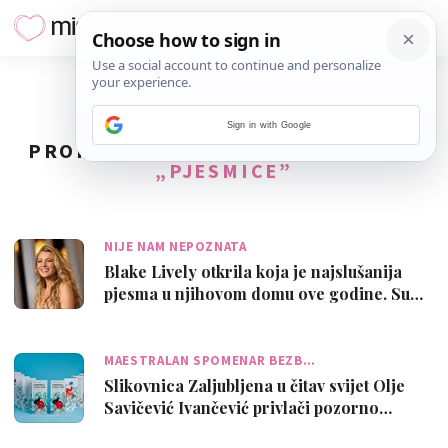
Sign in with Google
PRONAĐENO
17
REZULTATA ZA TAG
„PJESMICE”
NIJE NAM NEPOZNATA
Blake Lively otkrila koja je najslušanija
pjesma u njihovom domu ove godine. Su…
MAESTRALAN SPOMENAR BEZB…
Slikovnica Zaljubljena u čitav svijet Olje
Savičević Ivančević privlači pozorno…