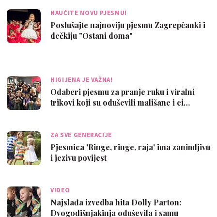
NAUČITE NOVU PJESMU!
Poslušajte najnoviju pjesmu Zagrepčanki i
dečkiju "Ostani doma"
HIGIJENA JE VAŽNA!
Odaberi pjesmu za pranje ruku i viralni
trikovi koji su oduševili mališane i ci…
ZA SVE GENERACIJE
Pjesmica 'Ringe, ringe, raja' ima zanimljivu
i jezivu povijest
VIDEO
Najslađa izvedba hita Dolly Parton:
Dvogodišnjakinja oduševila i samu