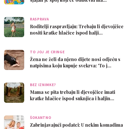
RASPRAVA
Roditelji raspravljaju: Trebaju li djevojčice
nositi kratke hlačice ispod halji…
TO JOJ JE CRINGE
Žena ne želi da njeno dijete nosi odjeću s
natpisima koju kupuje svekrva: 'To j…
BEZ IZNIMKE?
Mama se pita trebaju li djevojčice imati
kratke hlačice ispod suknjica i haljin…
ŠOKANTNO
Zabrinjavajući podatci: U nekim komadima