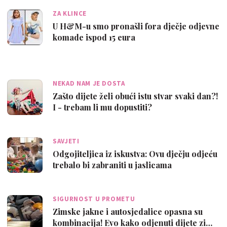
ZA KLINCE
U H&M-u smo pronašli fora dječje odjevne
komade ispod 15 eura
NEKAD NAM JE DOSTA
Zašto dijete želi obući istu stvar svaki dan?!
I - trebam li mu dopustiti?
SAVJETI
Odgojiteljica iz iskustva: Ovu dječju odjeću
trebalo bi zabraniti u jaslicama
SIGURNOST U PROMETU
Zimske jakne i autosjedalice opasna su
kombinacija! Evo kako odjenuti dijete zi…