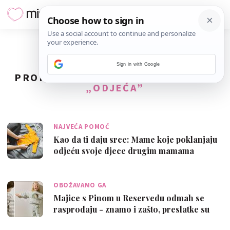
Sign in with Google
PRONAĐENO
61
REZULTATA ZA TAG
„ODJEĆA”
NAJVEĆA POMOĆ
Kao da ti daju srce: Mame koje poklanjaju
odjeću svoje djece drugim mamama
OBOŽAVAMO GA
Majice s Pinom u Reservedu odmah se
rasprodaju - znamo i zašto, preslatke su