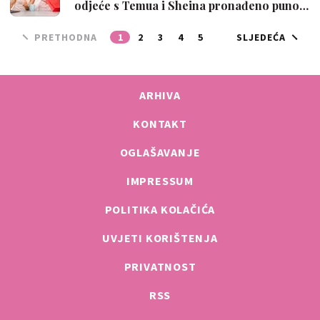
odjeće s Temua i Sheina pronađeno puno…
PRETHODNA
1
2
3
4
5
SLJEDEĆA
ARHIVA
KONTAKT
OGLAŠAVANJE
IMPRESSUM
POLITIKA KOLAČIĆA
UVJETI KORIŠTENJA
PRIVATNOST
RSS