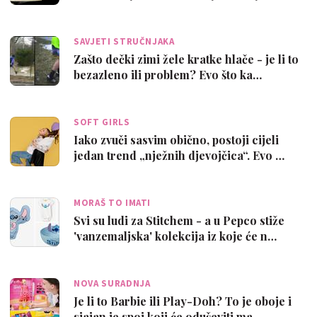
SAVJETI STRUČNJAKA
Zašto dečki zimi žele kratke hlače - je li to
bezazleno ili problem? Evo što ka…
SOFT GIRLS
Iako zvuči sasvim obično, postoji cijeli
jedan trend „nježnih djevojčica“. Evo …
MORAŠ TO IMATI
Svi su ludi za Stitchem - a u Pepco stiže
'vanzemaljska' kolekcija iz koje će n…
NOVA SURADNJA
Je li to Barbie ili Play-Doh? To je oboje i
sjajan je spoj koji će oduševiti ma…