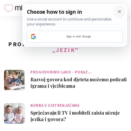
Sign in with Google
PRONAĐENO
20
REZULTATA ZA TAG
„JEZIK”
PROGOVORIMO LAKO - POKAZ…
Razvoj govora kod djeteta možemo poticati
igrama i vježbicama
BORBA S VJETRENJAČAMA
Sprječavaju li TV i mobiteli zaista učenje
jezika i govora?