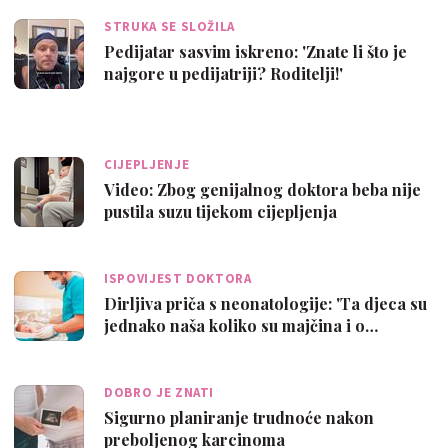
STRUKA SE SLOŽILA
Pedijatar sasvim iskreno: 'Znate li što je
najgore u pedijatriji? Roditelji!'
CIJEPLJENJE
Video: Zbog genijalnog doktora beba nije
pustila suzu tijekom cijepljenja
ISPOVIJEST DOKTORA
Dirljiva priča s neonatologije: 'Ta djeca su
jednako naša koliko su majčina i o…
DOBRO JE ZNATI
Sigurno planiranje trudnoće nakon
preboljenog karcinoma