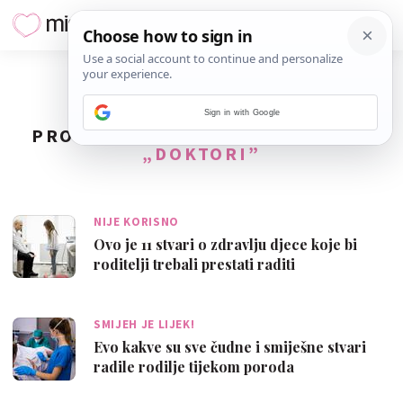
Sign in with Google
PRONAĐENO
6
REZULTATA ZA TAG
„DOKTORI”
NIJE KORISNO
Ovo je 11 stvari o zdravlju djece koje bi
roditelji trebali prestati raditi
SMIJEH JE LIJEK!
Evo kakve su sve čudne i smiješne stvari
radile rodilje tijekom poroda