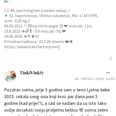
je to ☺️
👱‍♂️ 40, spermiogram (uredan nalaz) ✅️
👩 31, hipertireoze, Uterus subseptus, PAI-1 i MTHFR,
amh- 3.25 ng/l
06.05.2023. 🤍🧸my little angel 😔💔 miss.ab.-11tj.
23.8.2023. ➕🌈❣- 5.9 miss.ab.-5tj.💔
29.06.2026. ➕️🤞🍀🩷
0
Prirodna trudnoca- 22.7.26 imamo ❤️🍀
https://www.tickerfactory.com]
1
TinkiVinki7
08. SRPANJ 2026. 20:09
Pozdrav svima, prije 3 godine sam u temi Ljetne bebe
2023. cekala svog sina koji kroz par dana puni 3
godine (kad prije?!), a sad se nadam da cu isto tako
ovdje docekati svoju proljetnu bebicu 🌸 svima zelim