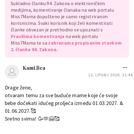
Sukladno članku 94. Zakona o elektroničkim
medijima, komentiranje članaka na web portalu
Miss7Mama dopušteno je samo registriranim
korisnicima. Svaki korisnik koji želi komentirati
članke obvezan je prethodno se upoznati s
Pravilima komentiranja
na web portalu
Miss7Mama te sa
zabranama propisanim stavkom
2. članka 94. Zakona.
Kami.lica
22. LIPANJ 2026. 22:44
Drage žene,
otvaram temu za sve buduće mame koje će svoje
bebe dočekati idućeg proljeća između 01.03.2027. &
01.06.2027.🥰
Sretno svima! 🥳🫶🤗🥰