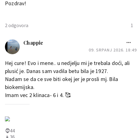
Pozdrav!
2 odgovora
1
Chappie
Chappie
09. SRPANJ 2026. 18:49
Ja sam bila u proljetnicama
2020. A ti? :)
Hej cure! Evo i mene.. u nedjelju mi je trebala doći, ali
plusić je. Danas sam vadila betu bila je 1927.
Nadam se da ce sve biti okej jer je prosli mj. Bila
biokemijska.
Imam vec 2 klinaca- 6 i 4. 🥰
🧔44
👧36
👱‍♀️6
🙋4
🧔44
👧36