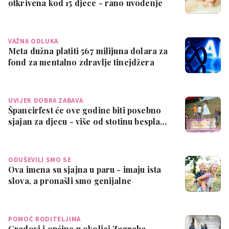
otkrivena kod 15 djece - rano uvođenje
terapi…
VAŽNA ODLUKA
Meta dužna platiti 567 milijuna dolara za
fond za mentalno zdravlje tinejdžera
UVIJEK DOBRA ZABAVA
Špancirfest će ove godine biti posebno
sjajan za djecu - više od stotinu bespla…
ODUŠEVILI SMO SE
Ova imena su sjajna u paru - imaju ista
slova, a pronašli smo genijalne
kombina…
POMOĆ RODITELJIMA
Gradovi i općine u okolici Zagreba