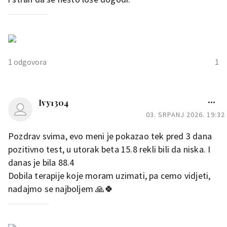
1 odgovora
1
ViviMoon
Ivy1304
Bok! Vidim po opisu da se
03. SRPANJ 2026. 19:32
svasta prosla do sada 😔 jako
mi je zao. Ali ova beta raste!
Pozdrav svima, evo meni je pokazao tek pred 3 dana
Kada opet planiras raditi
pozitivno test, u utorak beta 15.8 rekli bili da niska. I
betu?
danas je bila 88.4
Drzi se i drzim fige da sve
Dobila terapije koje moram uzimati, pa cemo vidjeti,
bude dobro ❤️
nadajmo se najboljem 🙏🍀
Ja sam jutros vadila betu i
jako lijepo raste, samo da
bude do kraja sve dobro i to