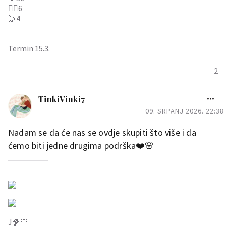
👱‍♀️6
Termin 15.3.
🙋4
0
Termin 15.3.
Media
2
Bila sam :D ali ne od pocetka,
TinkiVinki7
mislim da sam preskocila
09. SRPANJ 2026. 22:38
cijeli dio kad sam bila trudna
Nadam se da će nas se ovdje skupiti što više i da
ćemo biti jedne drugima podrška❤️🌸
0
J🐥💙