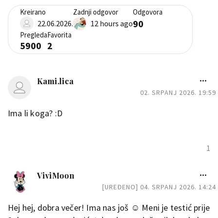
Kreirano
Zadnji odgovor
Odgovora
90
22.06.2026.
12 hours ago
Pregleda
Favorita
5900
2
Kami.lica
02. SRPANJ 2026. 19:59
Ima li koga? :D
1
ViviMoon
[UREĐENO] 04. SRPANJ 2026. 14:24
Hej hej, dobra večer! Ima nas još ☺️ Meni je testić prije