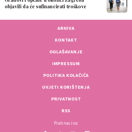
objavili da će sufinancirati troškove
školov…
ARHIVA
KONTAKT
OGLAŠAVANJE
IMPRESSUM
POLITIKA KOLAČIĆA
UVJETI KORIŠTENJA
PRIVATNOST
RSS
Prati nas i na: