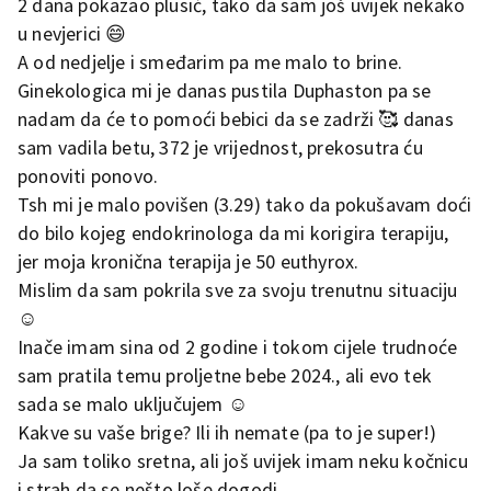
2 dana pokazao plusić, tako da sam još uvijek nekako
u nevjerici 😄
A od nedjelje i smeđarim pa me malo to brine.
Ginekologica mi je danas pustila Duphaston pa se
nadam da će to pomoći bebici da se zadrži 🥰 danas
sam vadila betu, 372 je vrijednost, prekosutra ću
ponoviti ponovo.
Tsh mi je malo povišen (3.29) tako da pokušavam doći
do bilo kojeg endokrinologa da mi korigira terapiju,
jer moja kronična terapija je 50 euthyrox.
Mislim da sam pokrila sve za svoju trenutnu situaciju
☺️
Inače imam sina od 2 godine i tokom cijele trudnoće
sam pratila temu proljetne bebe 2024., ali evo tek
sada se malo uključujem ☺️
Kakve su vaše brige? Ili ih nemate (pa to je super!)
Ja sam toliko sretna, ali još uvijek imam neku kočnicu
i strah da se nešto loše dogodi.