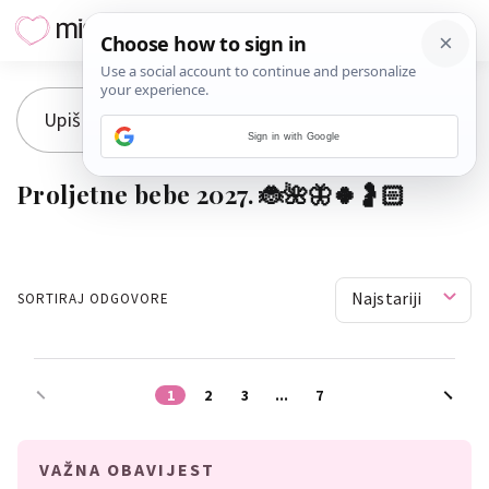
Sign in with Google
Proljetne bebe 2027. 🐞🌺🦋🍀🤰🏻
Najstariji
SORTIRAJ ODGOVORE
1
2
3
...
7
VAŽNA OBAVIJEST