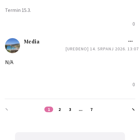
Termin 15.3.
0
Media
[UREĐENO] 14. SRPANJ 2026. 13:07
N/A
0
1
2
3
...
7