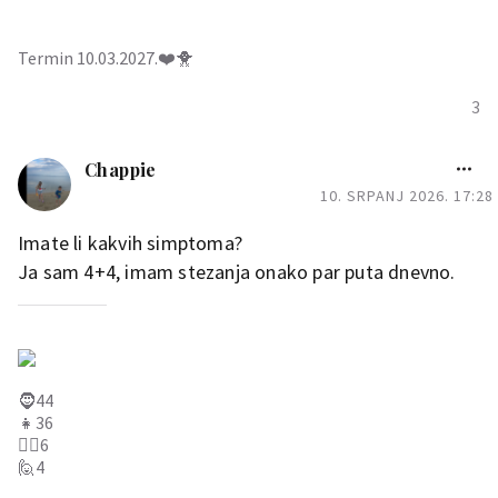
Termin 10.03.2027.❤️🐥
3
Chappie
10. SRPANJ 2026. 17:28
Imate li kakvih simptoma?
Ja sam 4+4, imam stezanja onako par puta dnevno.
🧔44
👧36
👱‍♀️6
🙋4