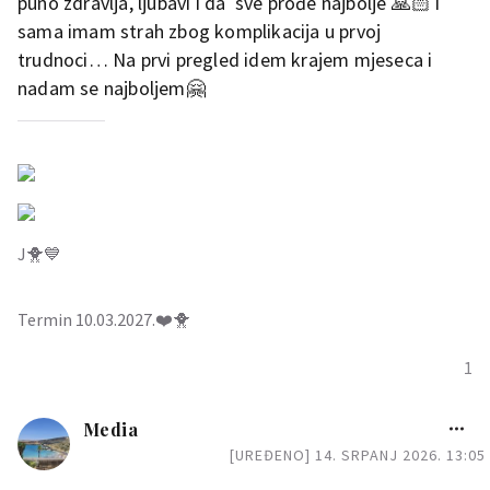
puno zdravlja, ljubavi i da sve prođe najbolje 🙏🏻 i
sama imam strah zbog komplikacija u prvoj
trudnoci… Na prvi pregled idem krajem mjeseca i
nadam se najboljem🤗
J🐥💙
Termin 10.03.2027.❤️🐥
1
Media
[UREĐENO] 14. SRPANJ 2026. 13:05