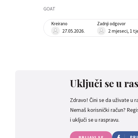
GOAT
Kreirano
Zadnji odgovor
27.05.2026.
2 mjeseci, 1 t
Uključi se u ra
Zdravo! Čini se da uživate u ras
Nemaš korisnički račun? Regist
i uključi se u raspravu.
PR
PRIJAVI SE