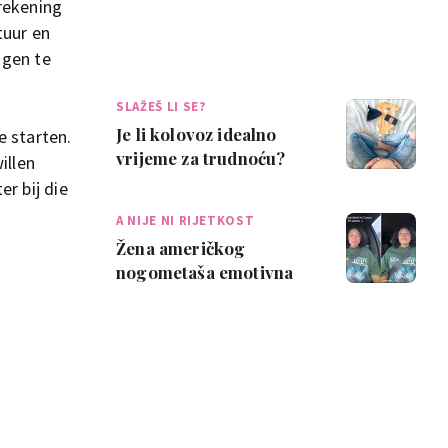
 rekening
tuur en
ngen te
SLAŽEŠ LI SE?
Je li kolovoz idealno
 starten.
vrijeme za trudnoću?
illen
Neke mame kažu da je
r bij die
pun pogodak
A NIJE NI RIJETKOST
Žena američkog
nogometaša emotivna
nakon trudničke
nezgode: 'Najveća
sramota ik…