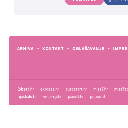
ARHIVA
KONTAKT
OGLAŠAVANJE
IMPR
24sata.hr
express.hr
autostart.hr
miss7.hr
miss7zd
njuskalo.hr
vecernji.hr
pixsell.hr
popusti!