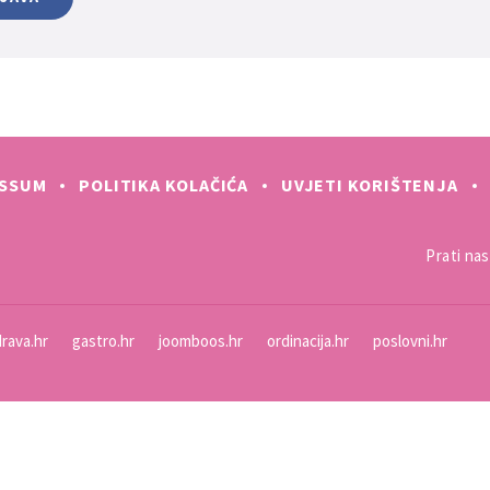
ESSUM
POLITIKA KOLAČIĆA
UVJETI KORIŠTENJA
Prati nas 
rava.hr
gastro.hr
joomboos.hr
ordinacija.hr
poslovni.hr