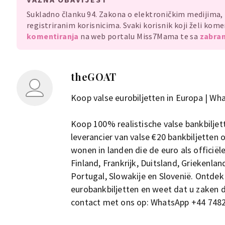
Sukladno članku 94. Zakona o elektroničkim medijima
registriranim korisnicima. Svaki korisnik koji želi ko
komentiranja
na web portalu Miss7Mama te sa
zabran
theGOAT
Koop valse eurobiljetten in Europa | W
Koop 100% realistische valse bankbiljet
leverancier van valse €20 bankbiljetten 
wonen in landen die de euro als officiël
Finland, Frankrijk, Duitsland, Griekenlan
Portugal, Slowakije en Slovenië. Ontde
eurobankbiljetten en weet dat u zaken
contact met ons op: WhatsApp +44 748