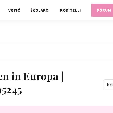
VRTIĆ
ŠKOLARCI
RODITELJI
FORUM
en in Europa |
Naj
95245