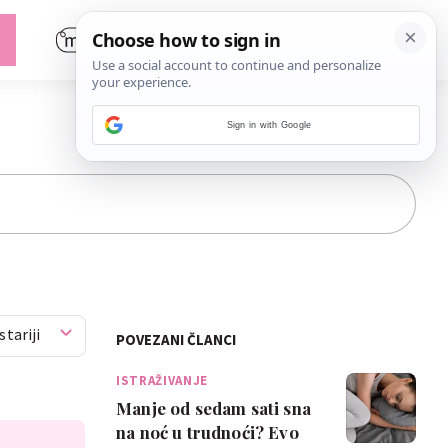
Sign in with Google
stariji
POVEZANI ČLANCI
ISTRAŽIVANJE
Manje od sedam sati sna
na noć u trudnoći? Evo