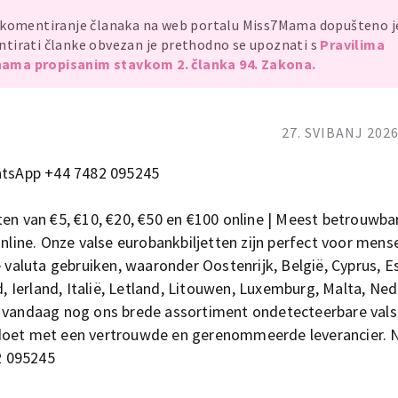
, komentiranje članaka na web portalu Miss7Mama dopušteno 
mentirati članke obvezan je prethodno se upoznati s
Pravilima
ama propisanim stavkom 2. članka 94. Zakona.
27. SVIBANJ 2026
hatsApp +44 7482 095245
ten van €5, €10, €20, €50 en €100 online | Meest betrouwba
online. Onze valse eurobankbiljetten zijn perfect voor mens
e valuta gebruiken, waaronder Oostenrijk, België, Cyprus, E
d, Ierland, Italië, Letland, Litouwen, Luxemburg, Malta, Ned
k vandaag nog ons brede assortiment ondetecteerbare vals
 doet met een vertrouwde en gerenommeerde leverancier.
2 095245