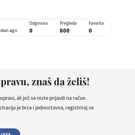
Odgovora
Pregleda
Favorita
0
800
0
jedan ago
spravu, znaš da želiš!
pravi, ali još se niste prijavili na račun.
racija je brza i jednostavna, registriraj se
IJAVA