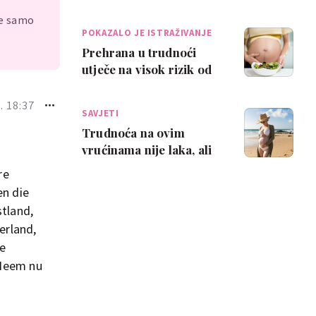
što se može javiti kao
je samo
posljedic…
POKAZALO JE ISTRAŽIVANJE
Prehrana u trudnoći
utječe na visok rizik od
demencije kod djeteta
kasnije u ži…
. 18:37
SAVJETI
Trudnoća na ovim
vrućinama nije laka, ali
ovi savjeti mogu ti
re
pomoći
en die
stland,
erland,
e
 Neem nu