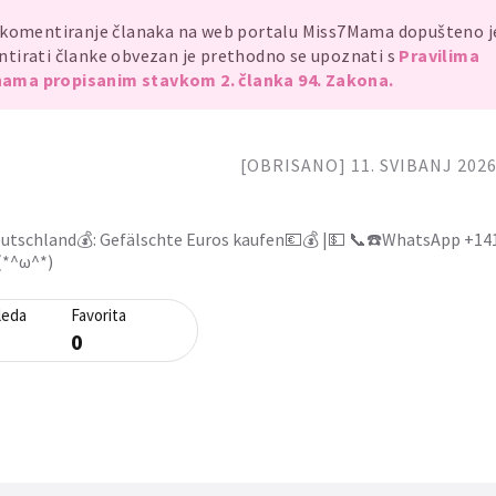
ungen.
, komentiranje članaka na web portalu Miss7Mama dopušteno 
837
mentirati članke obvezan je prethodno se upoznati s
Pravilima
ama propisanim stavkom 2. članka 94. Zakona.
[OBRISANO] 11. SVIBANJ 2026.
eutschland💰: Gefälschte Euros kaufen💶💰 |💵 📞☎️WhatsApp +1
(*^ω^*)
leda
Favorita
0
0