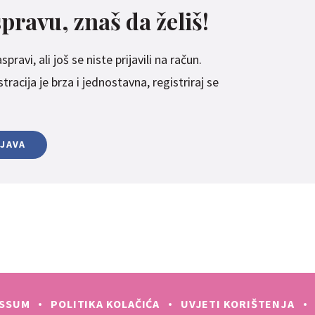
spravu, znaš da želiš!
pravi, ali još se niste prijavili na račun.
racija je brza i jednostavna, registriraj se
IJAVA
ESSUM
POLITIKA KOLAČIĆA
UVJETI KORIŠTENJA