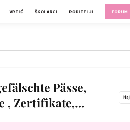
VRTIĆ
ŠKOLARCI
RODITELJI
FORUM
efälschte Pässe,
Naj
 , Zertifikate,