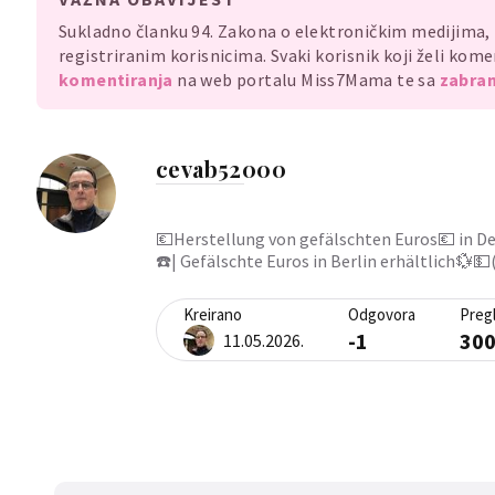
Aufenthaltsgenehmig
Sukladno članku 94. Zakona o elektroničkim medijima
WhatsApp: +14137589
registriranim korisnicima. Svaki korisnik koji želi ko
komentiranja
na web portalu Miss7Mama te sa
zabran
cevab52000
💶Herstellung von gefälschten Euros💶 in D
☎️| Gefälschte Euros in Berlin erhältlich💱
Kreirano
Odgovora
Preg
-1
30
11.05.2026.