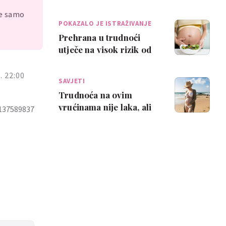
što se može javiti kao
je samo
posljedic…
POKAZALO JE ISTRAŽIVANJE
Prehrana u trudnoći
utječe na visok rizik od
demencije kod djeteta
kasnije u ži…
 22:00
SAVJETI
Trudnoća na ovim
vrućinama nije laka, ali
4137589837
ovi savjeti mogu ti
pomoći