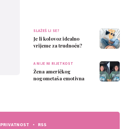
SLAŽEŠ LI SE?
Je li kolovoz idealno
vrijeme za trudnoću?
Neke mame kažu da je
pun pogodak
A NIJE NI RIJETKOST
Žena američkog
nogometaša emotivna
nakon trudničke
nezgode: 'Najveća
sramota ik…
PRIVATNOST
RSS