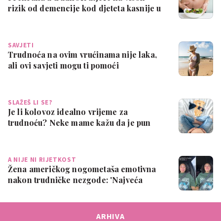
rizik od demencije kod djeteta kasnije u
ži…
SAVJETI
Trudnoća na ovim vrućinama nije laka,
ali ovi savjeti mogu ti pomoći
SLAŽEŠ LI SE?
Je li kolovoz idealno vrijeme za
trudnoću? Neke mame kažu da je pun
pogodak
A NIJE NI RIJETKOST
Žena američkog nogometaša emotivna
nakon trudničke nezgode: 'Najveća
sramota ik…
ARHIVA