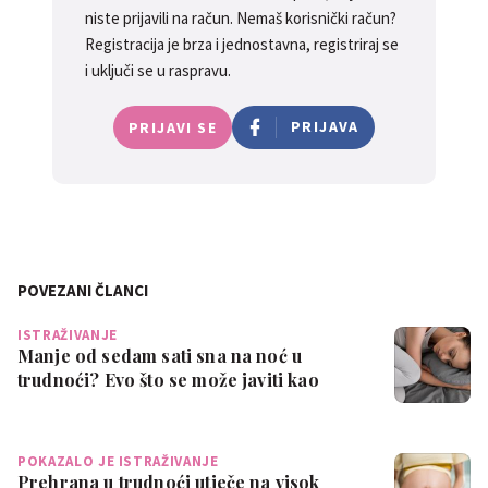
niste prijavili na račun. Nemaš korisnički račun?
Registracija je brza i jednostavna, registriraj se
i uključi se u raspravu.
PRIJAVA
PRIJAVI SE
POVEZANI ČLANCI
ISTRAŽIVANJE
Manje od sedam sati sna na noć u
trudnoći? Evo što se može javiti kao
posljedic…
POKAZALO JE ISTRAŽIVANJE
Prehrana u trudnoći utječe na visok