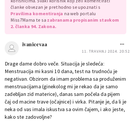
korisnicima. Svaki korisnik koji želi komentirati
članke obvezan je prethodno se upoznati s
Pravilima komentiranja
na web portalu
Miss7Mama te sa
zabranama propisanim stavkom
2. članka 94. Zakona.
ivanicevaa
11. TRAVANJ 2024. 20:52
Drage dame dobro veče. Situacija je sledeća:
Menstruacija mi kasni 10 dana, test na trudnoću je
negativan. Obzirom da imam problema sa produženim
menstruacijama (ginekolog mi je rekao da je samo
zadebljan zid materice), danas sam počela da pijem
čaj od macine trave (očajnice) i virka. Pitanje je, da li je
neka od vas imala iskustva sa ovim čajem, i ako jeste,
kako ste zadovoljne?