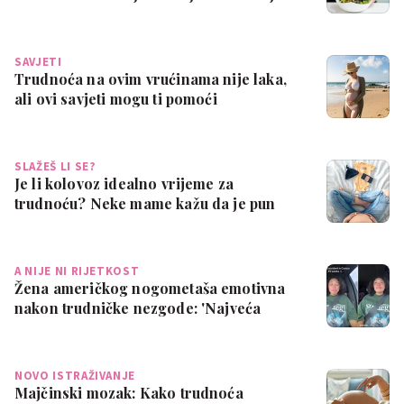
ži…
SAVJETI
Trudnoća na ovim vrućinama nije laka,
ali ovi savjeti mogu ti pomoći
SLAŽEŠ LI SE?
Je li kolovoz idealno vrijeme za
trudnoću? Neke mame kažu da je pun
pogodak
A NIJE NI RIJETKOST
Žena američkog nogometaša emotivna
nakon trudničke nezgode: 'Najveća
sramota ik…
NOVO ISTRAŽIVANJE
Majčinski mozak: Kako trudnoća